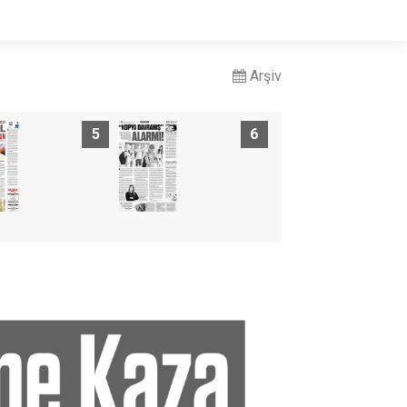
Arşiv
5
6