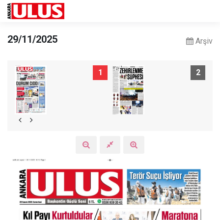
29/11/2025
Arşiv
1
2