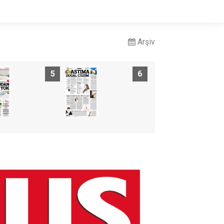
Arşiv
5
6