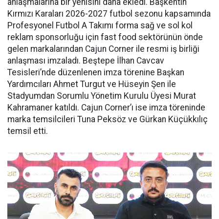
anlaşmalarına bir yenisini daha ekledi. Başkentin
Kırmızı Karaları 2026-2027 futbol sezonu kapsamında
Profesyonel Futbol A Takımı forma sağ ve sol kol
reklam sponsorluğu için fast food sektörünün önde
gelen markalarından Cajun Corner ile resmi iş birliği
anlaşması imzaladı. Beştepe İlhan Cavcav
Tesisleri’nde düzenlenen imza törenine Başkan
Yardımcıları Ahmet Turgut ve Hüseyin Şen ile
Stadyumdan Sorumlu Yönetim Kurulu Üyesi Murat
Kahramaner katıldı. Cajun Corner’ı ise imza töreninde
marka temsilcileri Tuna Peksöz ve Gürkan Küçükkılıç
temsil etti.