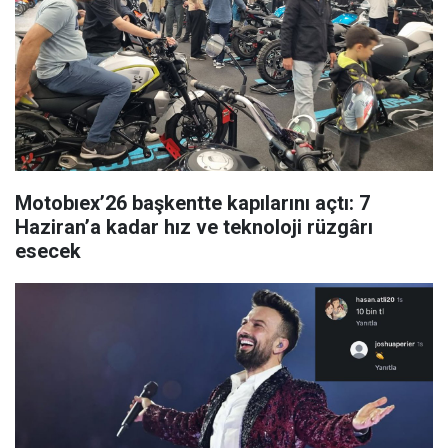
Motobıex’26 başkentte kapılarını açtı: 7
Haziran’a kadar hız ve teknoloji rüzgârı
esecek