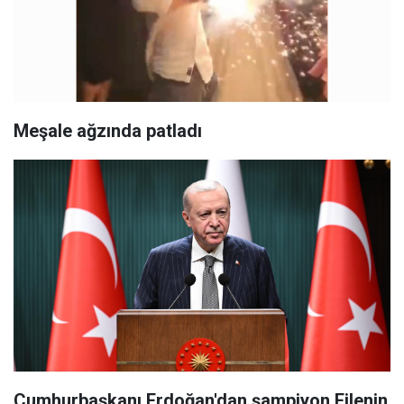
Meşale ağzında patladı
Cumhurbaşkanı Erdoğan'dan şampiyon Filenin