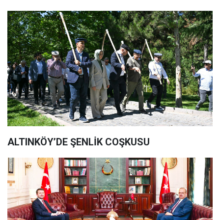
ALTINKÖY’DE ŞENLİK COŞKUSU