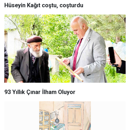
Hüseyin Kağıt coştu, coşturdu
93 Yıllık Çınar İlham Oluyor