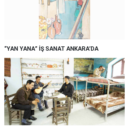
“YAN YANA” İŞ SANAT ANKARA’DA