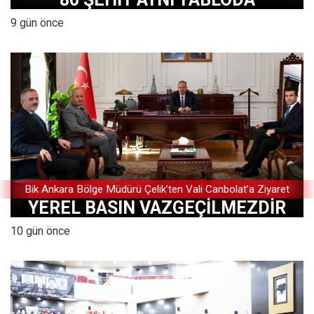
9 gün önce
Bik Ankara Bölge Müdürü Çelik’ten Vali Canbolat’a Ziyaret
YEREL BASIN VAZGEÇİLMEZDİR
10 gün önce