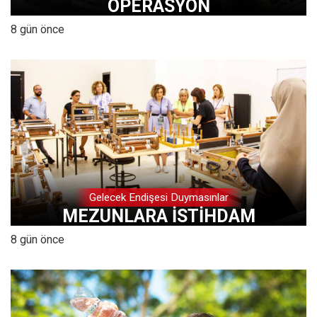
OPERASYON
8 gün önce
Gelecek Endişesi Duymasınlar
MEZUNLARA İSTİHDAM
8 gün önce