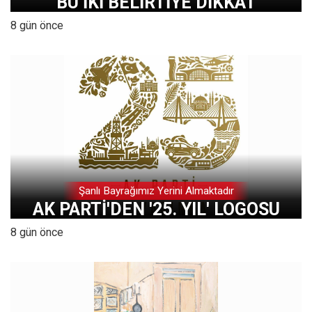
BU İKİ BELİRTİYE DİKKAT
8 gün önce
Şanlı Bayrağımız Yerini Almaktadır
AK PARTİ'DEN '25. YIL' LOGOSU
8 gün önce