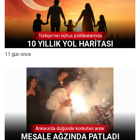
Türkiye'nin nüfus politikalarında
10 YILLIK YOL HARİTASI
11 gün önce
Ankara'da düğünde korkutan anlar
MEŞALE AĞZINDA PATLADI