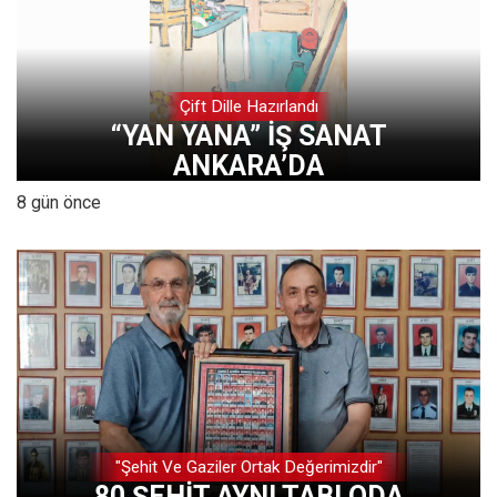
Çift Dille Hazırlandı
“YAN YANA” İŞ SANAT
ANKARA’DA
8 gün önce
"Şehit Ve Gaziler Ortak Değerimizdir"
80 ŞEHİT AYNI TABLODA