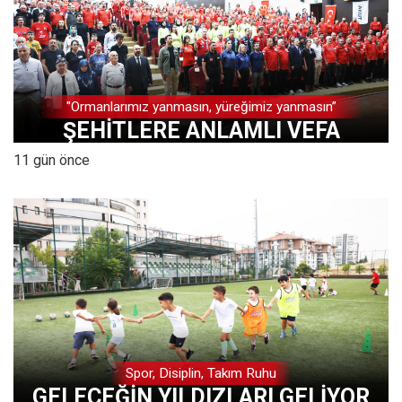
"Ormanlarımız yanmasın, yüreğimiz yanmasın”
ŞEHİTLERE ANLAMLI VEFA
11 gün önce
Spor, Disiplin, Takım Ruhu
GELECEĞİN YILDIZLARI GELİYOR