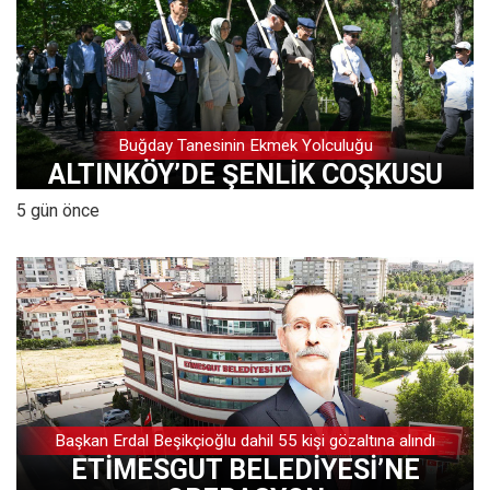
Buğday Tanesinin Ekmek Yolculuğu
ALTINKÖY’DE ŞENLİK COŞKUSU
5 gün önce
Başkan Erdal Beşikçioğlu dahil 55 kişi gözaltına alındı
ETİMESGUT BELEDİYESİ’NE