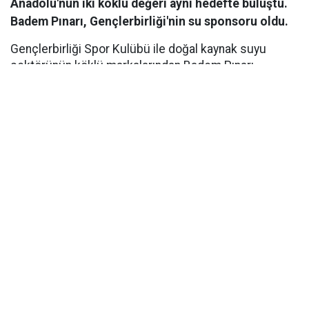
Anadolu'nun iki köklü değeri aynı hedefte buluştu.
Badem Pınarı, Gençlerbirliği'nin su sponsoru oldu.
Gençlerbirliği Spor Kulübü ile doğal kaynak suyu
sektörünün köklü markalarından Badem Pınarı
arasında, Su Sponsorluğu anlaşması imzalandı. Ankara
Beştepe İlhan Cavcav Tesisleri'nde düzenlenen imza
töreniyle kamuoyuna duyurulan iş birliği kapsamında
Badem Pınarı, yeni sezonda Gençlerbirliği'nin resmi su
sponsoru olarak kulübe destek verecek. Hayata
geçirilen iş birliği, kulübün sportif hedeflerine katkı
sağlamanın yanı sıra başkent futboluna verilen uzun
vadeli desteğin de önemli bir göstergesi oldu.
VİZYONLAR PAYLAŞILDI
Ankara Beştepe İlhan Cavcav Tesisleri'nde
düzenlenen imza töreninde Gençlerbirliği Spor Kulübü
ile Badem Pınarı arasında Su Sponsorluğu anlaşması