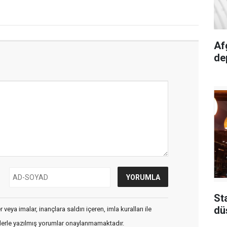
Af
de
St
dü
veya imalar, inançlara saldırı içeren, imla kuralları ile
flerle yazılmış yorumlar onaylanmamaktadır.