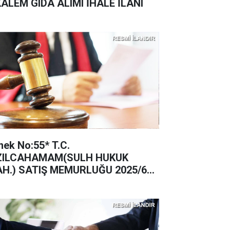
KALEM GIDA ALIMI İHALE İLANI
nek No:55* T.C.
ZILCAHAMAM(SULH HUKUK
H.) SATIŞ MEMURLUĞU 2025/62
TIŞ