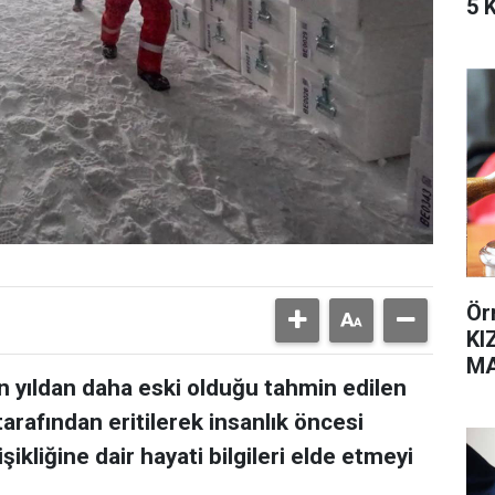
5 
Ör
KI
MA
yon yıldan daha eski olduğu tahmin edilen
SA
r tarafından eritilerek insanlık öncesi
şikliğine dair hayati bilgileri elde etmeyi