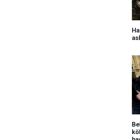
Ha
as
Be
kö
ba