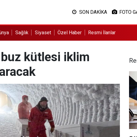
SON DAKİKA
FOTO G
ünya
Sağlık
Siyaset
Özel Haber
Resmi İlanlar
buz kütlesi iklim
Re
karacak