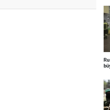
Ru
bü