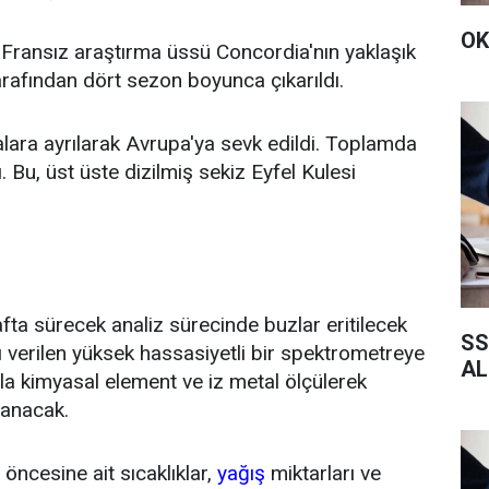
OK
an-Fransız araştırma üssü Concordia'nın yaklaşık
arafından dört sezon boyunca çıkarıldı.
lara ayrılarak Avrupa'ya sevk edildi. Toplamda
ı. Bu, üst üste dizilmiş sekiz Eyfel Kulesi
ta sürecek analiz sürecinde buzlar eritilecek
SS
ı verilen yüksek hassasiyetli bir spektrometreye
AL
zla kimyasal element ve iz metal ölçülerek
planacak.
 öncesine ait sıcaklıklar,
yağış
miktarları ve