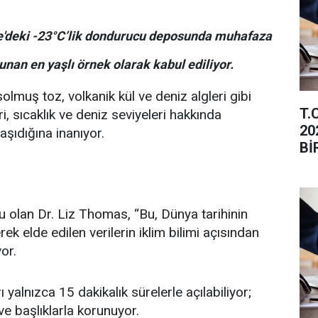
ge'deki -23°C’lik dondurucu deposunda muhafaza
unan en yaşlı örnek olarak kabul ediliyor.
olmuş toz, volkanik kül ve deniz algleri gibi
T.
, sıcaklık ve deniz seviyeleri hakkında
20
aşıdığına inanıyor.
Bİ
İL
u olan Dr. Liz Thomas, “Bu, Dünya tarihinin
 elde edilen verilerin iklim bilimi açısından
or.
yalnızca 15 dakikalık sürelerle açılabiliyor;
 ve başlıklarla korunuyor.