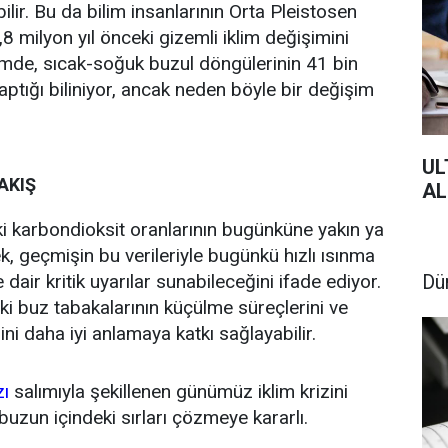
lir. Bu da bilim insanlarının Orta Pleistosen
0,8 milyon yıl önceki gizemli iklim değişimini
emde, sıcak-soğuk buzul döngülerinin 41 bin
yaptığı biliniyor, ancak neden böyle bir değişim
UL
AKIŞ
AL
karbondioksit oranlarının bugünküne yakın ya
k, geçmişin bu verileriyle bugünkü hızlı ısınma
 dair kritik uyarılar sunabileceğini ifade ediyor.
Dü
aki buz tabakalarının küçülme süreçlerini ve
ni daha iyi anlamaya katkı sağlayabilir.
zı
salımıyla şekillenen günümüz iklim krizini
buzun içindeki sırları çözmeye kararlı.