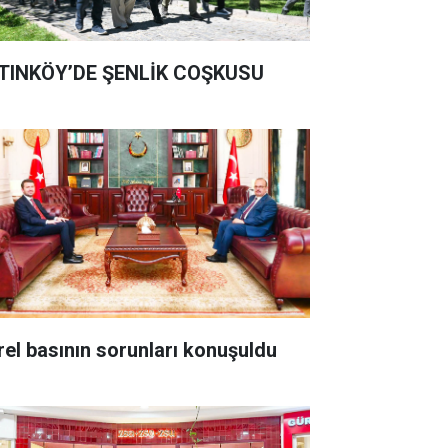
TINKÖY’DE ŞENLİK COŞKUSU
rel basının sorunları konuşuldu