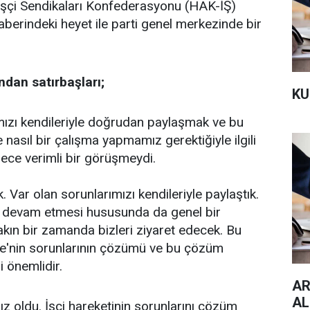
şçi Sendikaları Konfederasyonu (HAK-İŞ)
erindeki heyet ile parti genel merkezinde bir
ndan satırbaşları;
KU
ımızı kendileriyle doğrudan paylaşmak ve bu
asıl bir çalışma yapmamız gerektiğiyle ilgili
ece verimli bir görüşmeydi.
k. Var olan sorunlarımızı kendileriyle paylaştık.
n devam etmesi hususunda da genel bir
yakın bir zamanda bizleri ziyaret edecek. Bu
kiye'nin sorunlarının çözümü ve bu çözüm
i önemlidir.
AR
AL
 oldu. İşçi hareketinin sorunlarını çözüm