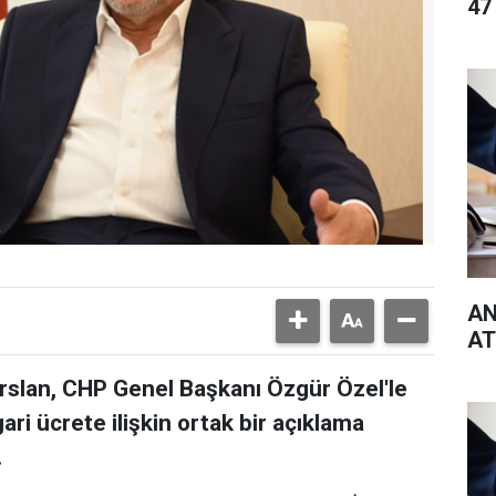
47
AN
AT
slan, CHP Genel Başkanı Özgür Özel'le
ri ücrete ilişkin ortak bir açıklama
.