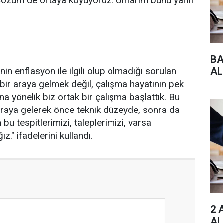
 çözüm de ortaya koyuyoruz. Umarım bunu yarın
BA
n enflasyon ile ilgili olup olmadığı sorulan
AL
bir araya gelmek değil, çalışma hayatının pek
a yönelik biz ortak bir çalışma başlattık. Bu
araya gelerek önce teknik düzeyde, sonra da
bu tespitlerimizi, taleplerimizi, varsa
." ifadelerini kullandı.
2 
AL