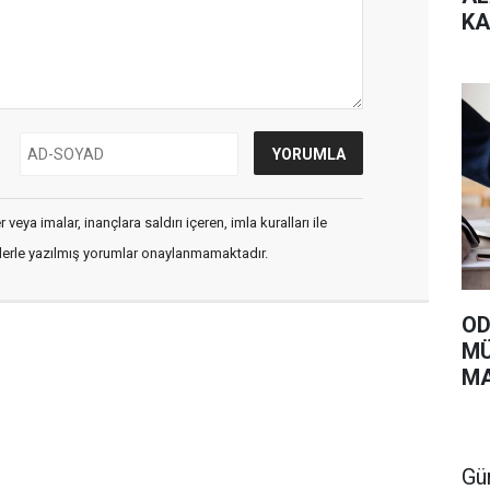
KA
VE
ÜN
veya imalar, inançlara saldırı içeren, imla kuralları ile
flerle yazılmış yorumlar onaylanmamaktadır.
OD
MÜ
MA
Gü