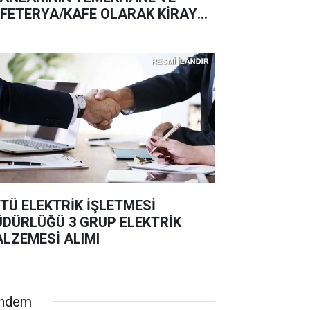
FETERYA/KAFE OLARAK KİRAYA
RİLMESİ İŞİ OSTİM TEKNİK
İVERSİTESİ REKTÖRLÜĞÜ
TÜ ELEKTRİK İŞLETMESİ
DÜRLÜĞÜ 3 GRUP ELEKTRİK
LZEMESİ ALIMI
ndem