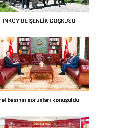
TINKÖY’DE ŞENLİK COŞKUSU
rel basının sorunları konuşuldu