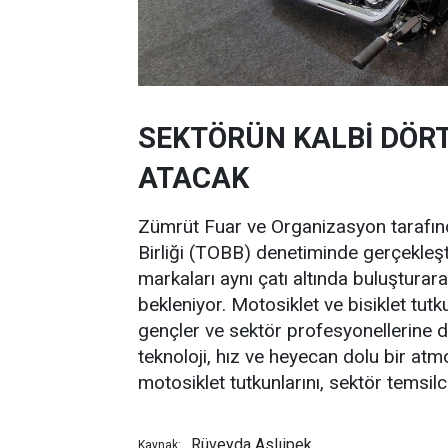
SEKTÖRÜN KALBİ DÖR
ATACAK
Zümrüt Fuar ve Organizasyon tarafın
Birliği (TOBB) denetiminde gerçekleşti
markaları aynı çatı altında buluşturara
bekleniyor. Motosiklet ve bisiklet tutku
gençler ve sektör profesyonellerine 
teknoloji, hız ve heyecan dolu bir at
motosiklet tutkunlarını, sektör temsilci
Rüveyda Aslıipek
Kaynak: