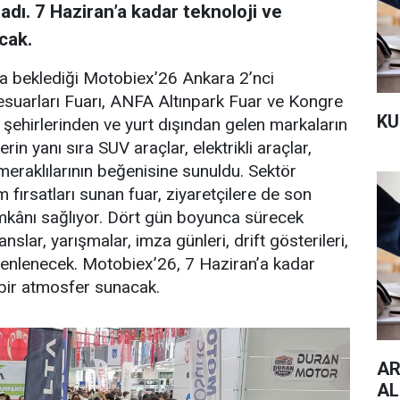
dı. 7 Haziran’a kadar teknoloji ve
cak.
nla beklediği Motobiex’26 Ankara 2’nci
sesuarları Fuarı, ANFA Altınpark Fuar ve Kongre
KU
ı şehirlerinden ve yurt dışından gelen markaların
erin yanı sıra SUV araçlar, elektrikli araçlar,
eraklılarının beğenisine sunuldu. Sektör
rım fırsatları sunan fuar, ziyaretçilere de son
imkânı sağlıyor. Dört gün boyunca sürecek
nslar, yarışmalar, imza günleri, drift gösterileri,
zenlenecek. Motobiex’26, 7 Haziran’a kadar
 bir atmosfer sunacak.
AR
AL