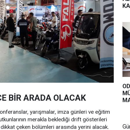
KA
VE
ÜN
OD
MÜ
CE BİR ARADA OLACAK
MA
konferanslar, yarışmalar, imza günleri ve eğitim
tutkunlarının merakla beklediği drift gösterileri
Gü
dikkat çeken bölümleri arasında yerini alacak.