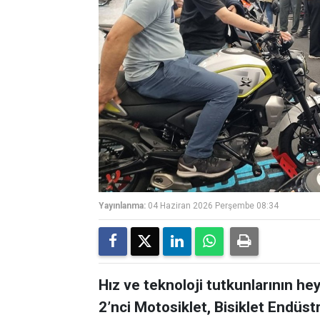
Yayınlanma:
04 Haziran 2026 Perşembe 08:34
Hız ve teknoloji tutkunlarının h
2’nci Motosiklet, Bisiklet Endüst