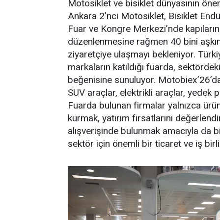
Motosiklet ve bisiklet dünyasının öne
Ankara 2’nci Motosiklet, Bisiklet End
Fuar ve Kongre Merkezi’nde kapılarını z
düzenlenmesine rağmen 40 bini aşkın z
ziyaretçiye ulaşmayı bekleniyor. Türkiy
markaların katıldığı fuarda, sektördeki
beğenisine sunuluyor. Motobiex’26’da, 
SUV araçlar, elektrikli araçlar, yedek 
Fuarda bulunan firmalar yalnızca ürünl
kurmak, yatırım fırsatlarını değerlend
alışverişinde bulunmak amacıyla da bi
sektör için önemli bir ticaret ve iş bir