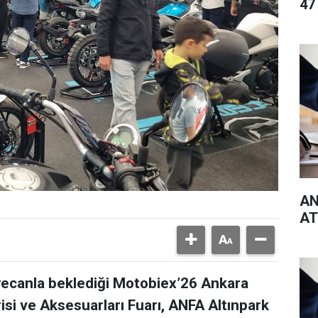
47
AN
AT
eyecanla beklediği Motobiex’26 Ankara
risi ve Aksesuarları Fuarı, ANFA Altınpark