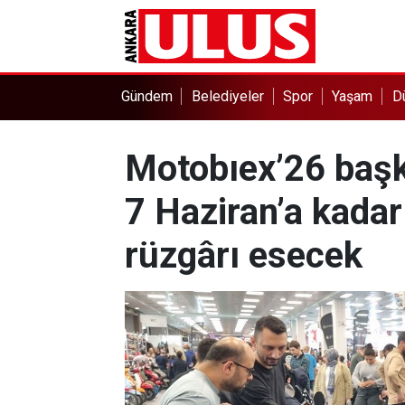
Gündem
Belediyeler
Spor
Yaşam
D
Motobıex’26 başke
7 Haziran’a kadar 
rüzgârı esecek