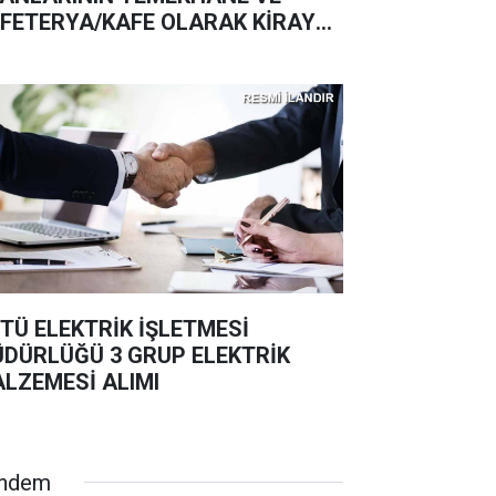
FETERYA/KAFE OLARAK KİRAYA
RİLMESİ İŞİ OSTİM TEKNİK
İVERSİTESİ REKTÖRLÜĞÜ
TÜ ELEKTRİK İŞLETMESİ
DÜRLÜĞÜ 3 GRUP ELEKTRİK
LZEMESİ ALIMI
ndem