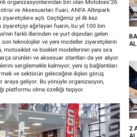
mli organizasyonlarından biri olan Motobiex’26
üstrisi ve Aksesuarları Fuarı, ANFA Altınpark
iyaretçilere açtı. Geçtiğimiz yıl ilk kez
iyaretçiyi ağırlayan fuarın, bu yıl 100 bin
e’nin farklı illerinden ve yurt dışından gelen
BA
 son teknolojiler ve yeni modeller ziyaretçilerin
AL
motosiklet ve bisiklet modellerinin yanı sıra
parça ürünleri ve aksesuar stantları da yer alıyor.
erini sergilemekle kalmıyor; yeni iş bağlantıları
irmek ve sektörün geleceğine ilişkin görüş
r araya geliyor. Bu yönüyle organizasyon,
liği platformu olma özelliği taşıyor.
2 
AL