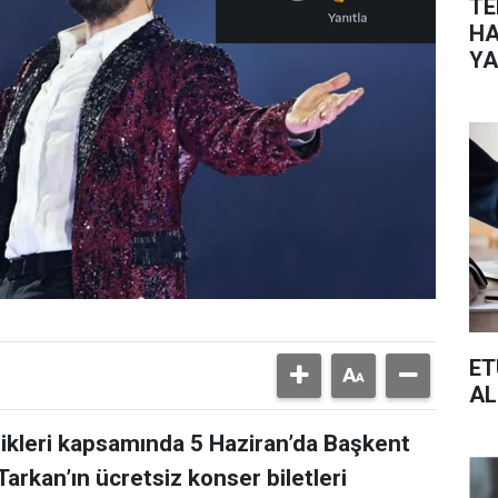
TE
HA
YA
ET
AL
nlikleri kapsamında 5 Haziran’da Başkent
arkan’ın ücretsiz konser biletleri