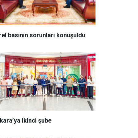
rel basının sorunları konuşuldu
kara’ya ikinci şube