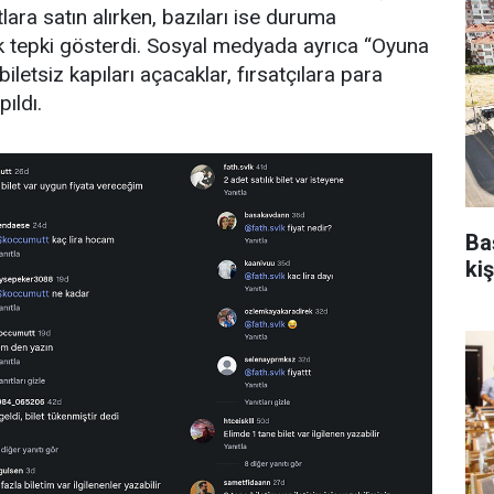
tlara satın alırken, bazıları ise duruma
rek tepki gösterdi. Sosyal medyada ayrıca “Oyuna
letsiz kapıları açacaklar, fırsatçılara para
ıldı.
Ba
kiş