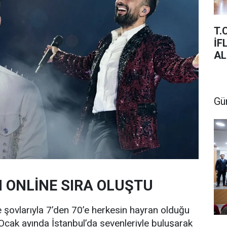
T.
İFLAS SIRA C
AL
Gü
N ONLİNE SIRA OLUŞTU
 şovlarıyla 7’den 70’e herkesin hayran olduğu
Ocak ayında İstanbul’da sevenleriyle buluşarak