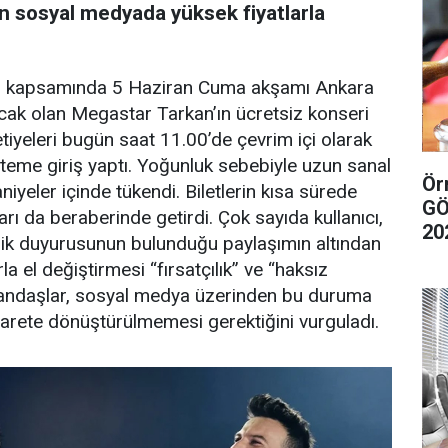
rin sosyal medyada yüksek fiyatlarla
leri kapsamında 5 Haziran Cuma akşamı Ankara
cak olan Megastar Tarkan’ın ücretsiz konseri
tiyeleri bugün saat 11.00’de çevrim içi olarak
sisteme giriş yaptı. Yoğunluk sebebiyle uzun sanal
Örn
aniyeler içinde tükendi. Biletlerin kısa sürede
GÖ
ı da beraberinde getirdi. Çok sayıda kullanıcı,
20
kinlik duyurusunun bulunduğu paylaşımın altından
rla el değiştirmesi “fırsatçılık” ve “haksız
atandaşlar, sosyal medya üzerinden bu duruma
icarete dönüştürülmemesi gerektiğini vurguladı.