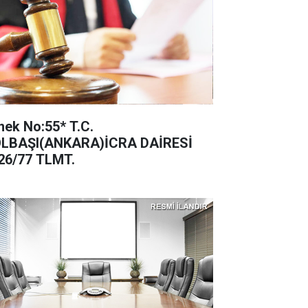
ek No:55* T.C.
LBAŞI(ANKARA)İCRA DAİRESİ
26/77 TLMT.