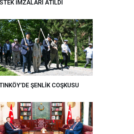
STEK İMZALARI ATILDI
TINKÖY’DE ŞENLİK COŞKUSU