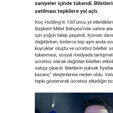
saniyeler içinde tükendi. Biletle
satılması tepkilere yol açtı.
Koç Holding’in 100’üncü yıl etkinlik
Başkent Millet Bahçesi’nde sahne ala
için yoğun talep yaşandı. Konser dave
dağıtılırken, binlerce kişi aynı anda 
kuyruklar oluştu ve ücretsiz biletler s
tükenmesi, sosyal medyada tartışmalar
ücretsiz olarak dağıtılan biletleri et
satışa çıkardı. Biletlerin yüksek fiyatla
kazanç” eleştirilerine neden oldu. V
tepki göstererek ücretsiz etkinliğin t