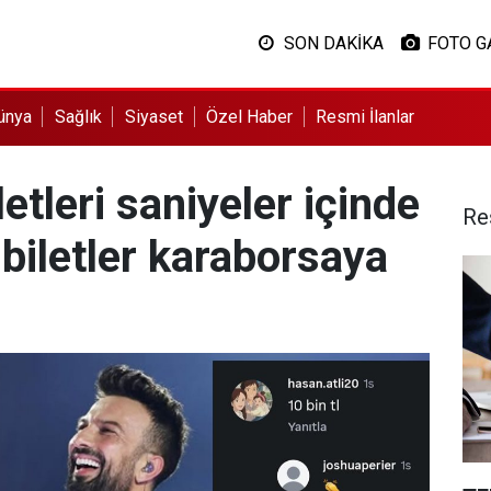
SON DAKİKA
FOTO G
ünya
Sağlık
Siyaset
Özel Haber
Resmi İlanlar
etleri saniyeler içinde
Re
 biletler karaborsaya