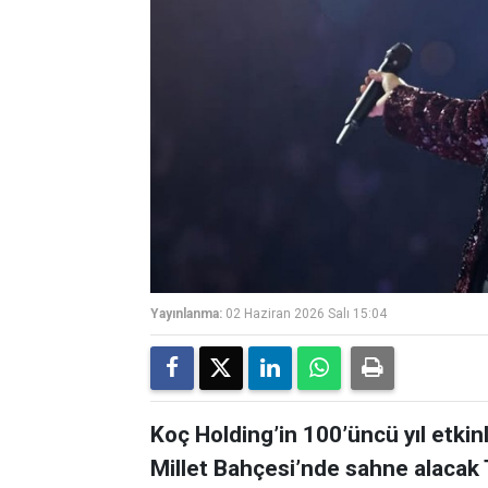
Yayınlanma:
02 Haziran 2026 Salı 15:04
Koç Holding’in 100’üncü yıl etki
Millet Bahçesi’nde sahne alacak T