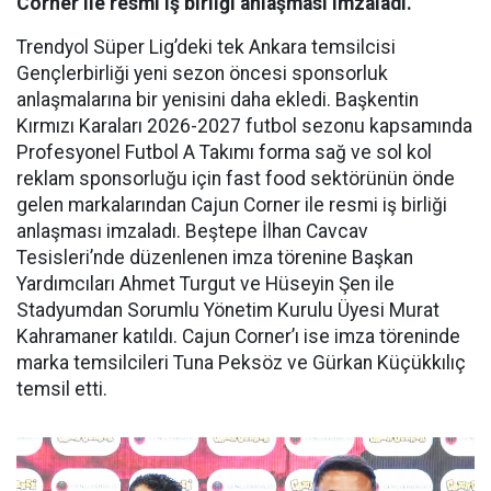
Corner ile resmi iş birliği anlaşması imzaladı.
Trendyol Süper Lig’deki tek Ankara temsilcisi
Gençlerbirliği yeni sezon öncesi sponsorluk
anlaşmalarına bir yenisini daha ekledi. Başkentin
Kırmızı Karaları 2026-2027 futbol sezonu kapsamında
Profesyonel Futbol A Takımı forma sağ ve sol kol
reklam sponsorluğu için fast food sektörünün önde
gelen markalarından Cajun Corner ile resmi iş birliği
anlaşması imzaladı. Beştepe İlhan Cavcav
Tesisleri’nde düzenlenen imza törenine Başkan
Yardımcıları Ahmet Turgut ve Hüseyin Şen ile
Stadyumdan Sorumlu Yönetim Kurulu Üyesi Murat
Kahramaner katıldı. Cajun Corner’ı ise imza töreninde
marka temsilcileri Tuna Peksöz ve Gürkan Küçükkılıç
temsil etti.