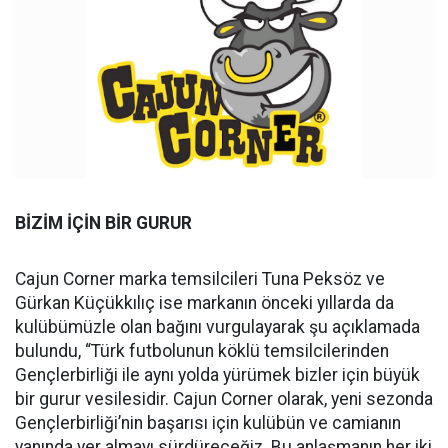
BİZİM İÇİN BİR GURUR
Cajun Corner marka temsilcileri Tuna Peksöz ve
Gürkan Küçükkılıç ise markanın önceki yıllarda da
kulübümüzle olan bağını vurgulayarak şu açıklamada
bulundu, “Türk futbolunun köklü temsilcilerinden
Gençlerbirliği ile aynı yolda yürümek bizler için büyük
bir gurur vesilesidir. Cajun Corner olarak, yeni sezonda
Gençlerbirliği’nin başarısı için kulübün ve camianın
yanında yer almayı sürdüreceğiz. Bu anlaşmanın her iki