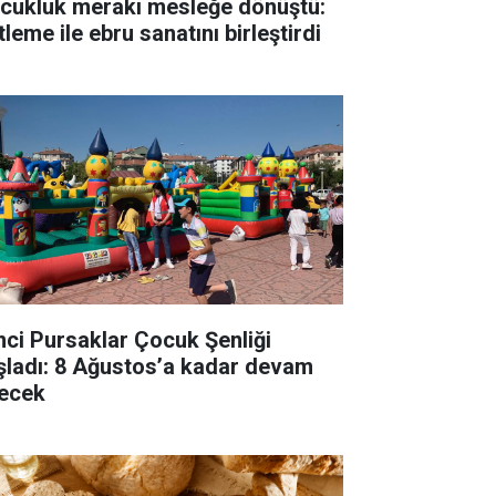
cukluk merakı mesleğe dönüştü:
tleme ile ebru sanatını birleştirdi
inci Pursaklar Çocuk Şenliği
şladı: 8 Ağustos’a kadar devam
ecek