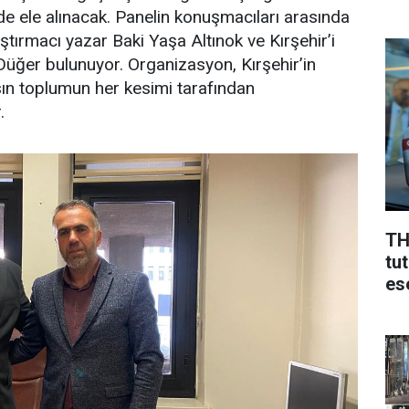
e ele alınacak. Panelin konuşmacıları arasında
tırmacı yazar Baki Yaşa Altınok ve Kırşehir’i
ğer bulunuyor. Organizasyon, Kırşehir’in
asın toplumun her kesimi tarafından
.
TH
tu
ese