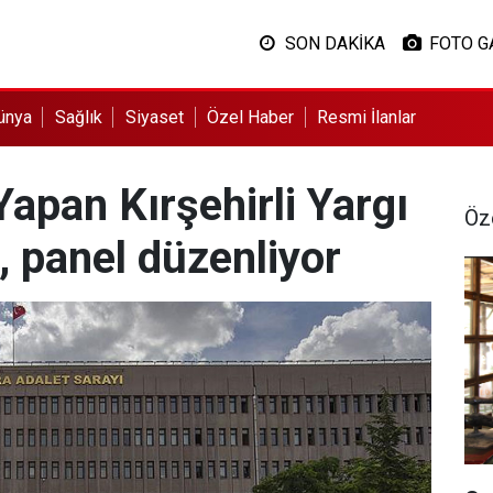
SON DAKİKA
FOTO G
ünya
Sağlık
Siyaset
Özel Haber
Resmi İlanlar
apan Kırşehirli Yargı
Öz
, panel düzenliyor