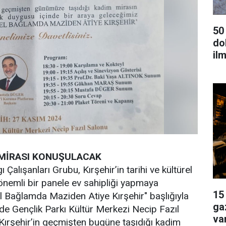
50
dok
ilm
L MİRASI KONUŞULACAK
Çalışanları Grubu, Kırşehir’in tarihi ve kültürel
önemli bir panele ev sahipliği yapmaya
15
cel Bağlamda Maziden Atiye Kırşehir" başlığıyla
ga
de Gençlik Parkı Kültür Merkezi Necip Fazıl
va
 Kırşehir’in geçmişten bugüne taşıdığı kadim