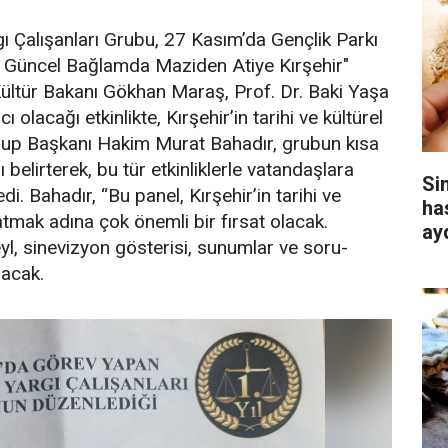
ı Çalışanları Grubu, 27 Kasım’da Gençlik Parkı
ve Güncel Bağlamda Maziden Atiye Kırşehir"
 Kültür Bakanı Gökhan Maraş, Prof. Dr. Baki Yaşa
lacağı etkinlikte, Kırşehir’in tarihi ve kültürel
Grup Başkanı Hakim Murat Bahadır, grubun kısa
 belirterek, bu tür etkinliklerle vatandaşlara
Si
i. Bahadır, “Bu panel, Kırşehir’in tarihi ve
ha
latmak adına çok önemli bir fırsat olacak.
ay
yl, sinevizyon gösterisi, sunumlar ve soru-
nacak.