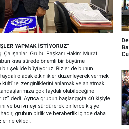
De
 İŞLER YAPMAK İSTİYORUZ"
Ba
gı Çalışanları Grubu Başkanı Hakim Murat
Cu
rubun kısa sürede önemli bir büyüme
zlı bir şekilde büyüyoruz. Bizler de bunun
 faydalı olacak etkinlikler düzenleyerek vermek
ve kültürel zenginliklerini anlamak ve anlatmak
atandaşlarımıza çok faydalı olabileceğine
ruz” dedi. Ayrıca grubun başlangıçta 40 kişiyle
ğını ve bu ivmeyi sürdürerek binlerce kişiye
ahadır, grubun birlik ve beraberlik içinde daha
lerine ekledi.