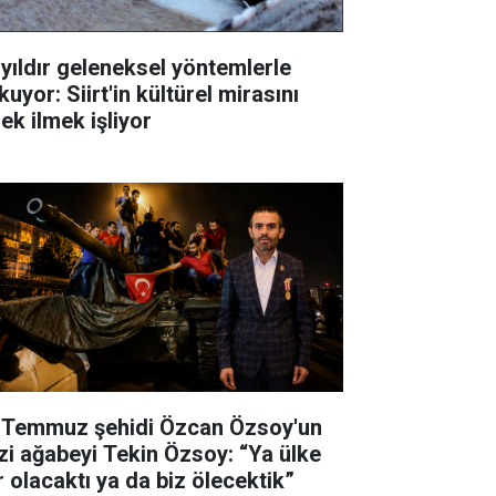
 yıldır geleneksel yöntemlerle
uyor: Siirt'in kültürel mirasını
ek ilmek işliyor
 Temmuz şehidi Özcan Özsoy'un
zi ağabeyi Tekin Özsoy: “Ya ülke
r olacaktı ya da biz ölecektik”