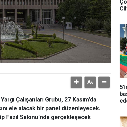
Ço
Cil
5’
ba
 Yargı Çalışanları Grubu, 27 Kasım’da
ed
asını ele alacak bir panel düzenleyecek.
cip Fazıl Salonu’nda gerçekleşecek