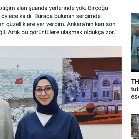
ptığım alan şuanda yerlerinde yok. Birçoğu
ına öylece kaldı. Burada bulunan sergimde
n güzelliklere yer verdim. Ankara’nın karı son
ğil. Artık bu görüntülere ulaşmak oldukça zor.”
TH
tu
ese