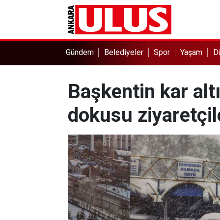
Gündem
Belediyeler
Spor
Yaşam
D
Başkentin kar altı
dokusu ziyaretçil