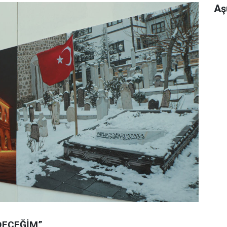
Aş
DECEĞİM”