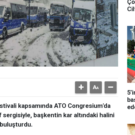
Ço
Cil
5’
ba
 Festivali kapsamında ATO Congresium’da
ed
 sergisiyle, başkentin kar altındaki halini
 buluşturdu.