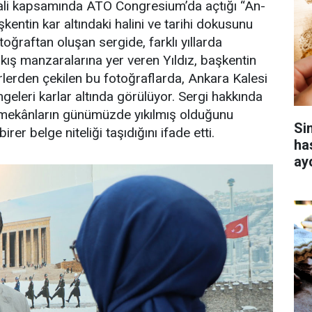
ivali kapsamında ATO Congresium’da açtığı “An-
şkentin kar altındaki halini ve tarihi dokusunu
otoğraftan oluşan sergide, farklı yıllarda
i kış manzaralarına yer veren Yıldız, başkentin
rlerden çekilen bu fotoğraflarda, Ankara Kalesi
geleri karlar altında görülüyor. Sergi hakkında
ı mekânların günümüzde yıkılmış olduğunu
Si
rer belge niteliği taşıdığını ifade etti.
ha
ay