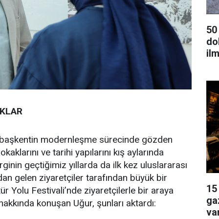
50
dok
ilm
KLAR
e başkentin modernleşme sürecinde gözden
klarını ve tarihi yapılarını kış aylarında
ginin geçtiğimiz yıllarda da ilk kez uluslararası
dan gelen ziyaretçiler tarafından büyük bir
15
tür Yolu Festivali’nde ziyaretçilerle bir araya
ga
 hakkında konuşan Uğur, şunları aktardı:
va