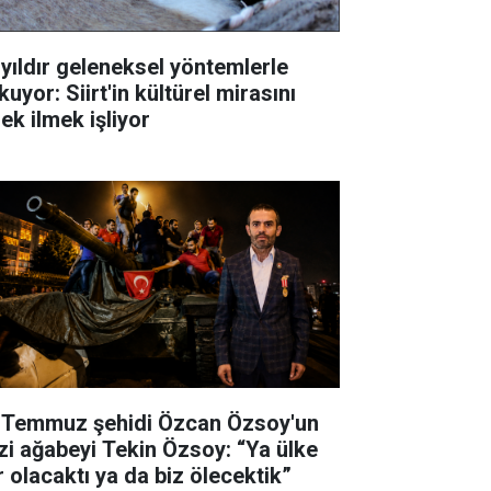
 yıldır geleneksel yöntemlerle
uyor: Siirt'in kültürel mirasını
ek ilmek işliyor
 Temmuz şehidi Özcan Özsoy'un
zi ağabeyi Tekin Özsoy: “Ya ülke
r olacaktı ya da biz ölecektik”