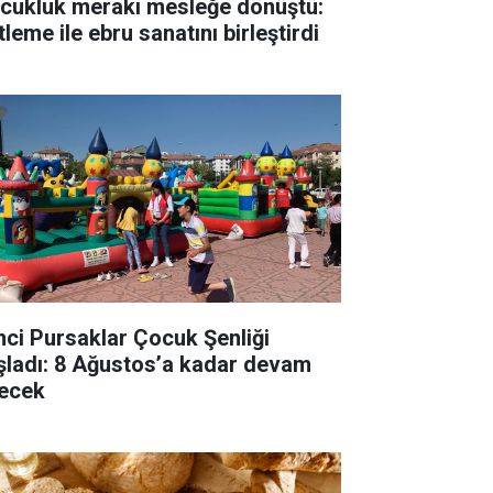
cukluk merakı mesleğe dönüştü:
tleme ile ebru sanatını birleştirdi
inci Pursaklar Çocuk Şenliği
şladı: 8 Ağustos’a kadar devam
ecek