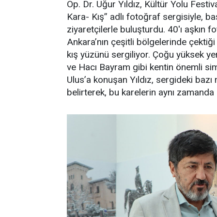
Op. Dr. Uğur Yıldız, Kültür Yolu Fest
Kara- Kış” adlı fotoğraf sergisiyle, ba
ziyaretçilerle buluşturdu. 40'ı aşkın f
Ankara’nın çeşitli bölgelerinde çektiğ
kış yüzünü sergiliyor. Çoğu yüksek ye
ve Hacı Bayram gibi kentin önemli sim
Ulus’a konuşan Yıldız, sergideki baz
belirterek, bu karelerin aynı zamanda bi