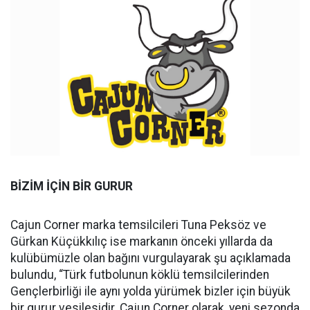
BİZİM İÇİN BİR GURUR
Cajun Corner marka temsilcileri Tuna Peksöz ve
Gürkan Küçükkılıç ise markanın önceki yıllarda da
kulübümüzle olan bağını vurgulayarak şu açıklamada
bulundu, “Türk futbolunun köklü temsilcilerinden
Gençlerbirliği ile aynı yolda yürümek bizler için büyük
bir gurur vesilesidir. Cajun Corner olarak, yeni sezonda