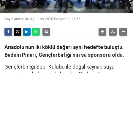
Yayınlanma:
06 Ağustos 2026 Perşembe 11:56
Anadolu'nun iki köklü değeri aynı hedefte buluştu.
Badem Pınarı, Gençlerbirliği'nin su sponsoru oldu.
Gençlerbirliği Spor Kulübü ile doğal kaynak suyu
sektörünün köklü markalarından Badem Pınarı
arasında, Su Sponsorluğu anlaşması imzalandı. Ankara
Beştepe İlhan Cavcav Tesisleri'nde düzenlenen imza
töreniyle kamuoyuna duyurulan iş birliği kapsamında
Badem Pınarı, yeni sezonda Gençlerbirliği'nin resmi su
sponsoru olarak kulübe destek verecek. Hayata
geçirilen iş birliği, kulübün sportif hedeflerine katkı
sağlamanın yanı sıra başkent futboluna verilen uzun
vadeli desteğin de önemli bir göstergesi oldu.