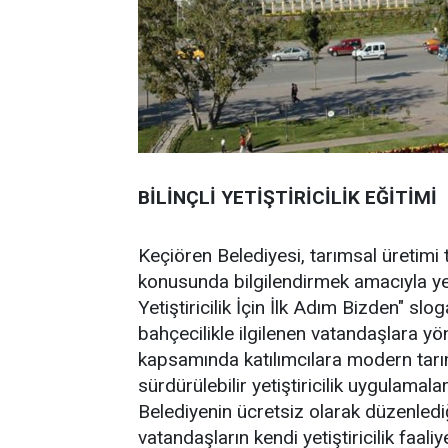
BİLİNÇLİ YETİŞTİRİCİLİK EĞİTİMİ
Keçiören Belediyesi, tarımsal üretimi te
konusunda bilgilendirmek amacıyla yeni
Yetiştiricilik İçin İlk Adım Bizden" sl
bahçecilikle ilgilenen vatandaşlara yö
kapsamında katılımcılara modern tarım
sürdürülebilir yetiştiricilik uygulamala
Belediyenin ücretsiz olarak düzenlediğ
vatandaşların kendi yetiştiricilik faaliy