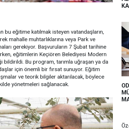
KA
VE
ÜN
n bu eğitime katılmak isteyen vatandaşların,
terek mahalle muhtarlıklarına veya Park ve
arı gerekiyor. Başvuruların 7 Şubat tarihine
irken, eğitimlerin Keçiören Belediyesi Modern
i bildirildi. Bu program, tarımla uğraşan ya da
şlar için önemli bir fırsat sunuyor. Eğitim
şmalar ve teorik bilgiler aktarılacak, böylece
ekilde yönetmeleri sağlanacak.
OD
MÜ
MA
Öz