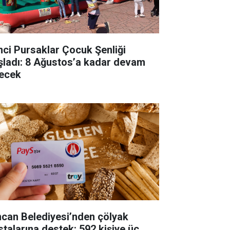
inci Pursaklar Çocuk Şenliği
şladı: 8 Ağustos’a kadar devam
ecek
ncan Belediyesi’nden çölyak
stalarına destek: 592 kişiye üç