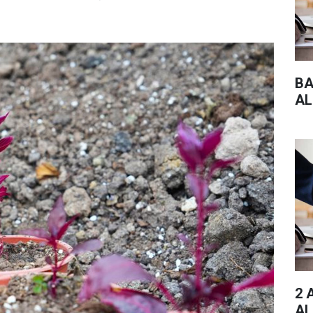
BA
AL
2 
AL