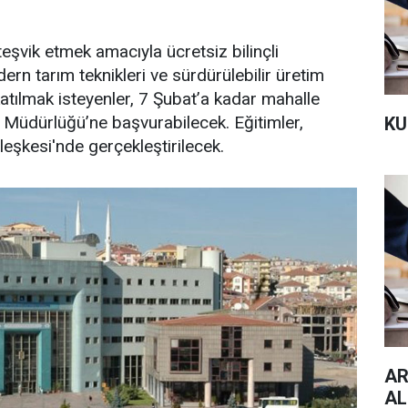
teşvik etmek amacıyla ücretsiz bilinçli
dern tarım teknikleri ve sürdürülebilir üretim
katılmak isteyenler, 7 Şubat’a kadar mahalle
 Müdürlüğü’ne başvurabilecek. Eğitimler,
KU
eşkesi'nde gerçekleştirilecek.
AR
AL