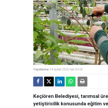
Yayınlanma:
04 Şubat 2025 Salı 02:00
Keçiören Belediyesi, tarımsal üre
yetiştiricilik konusunda eğitim 