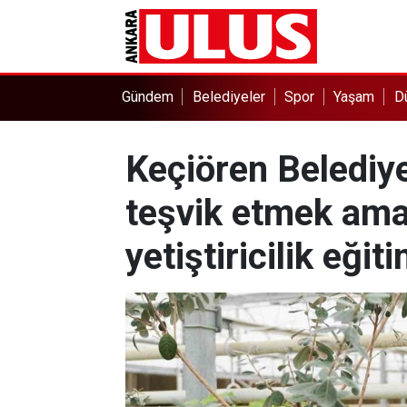
Gündem
Belediyeler
Spor
Yaşam
D
Keçiören Belediye
teşvik etmek amac
yetiştiricilik eği