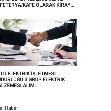
FETERYA/KAFE OLARAK KİRAYA
RİLMESİ İŞİ OSTİM TEKNİK
İVERSİTESİ REKTÖRLÜĞÜ
TÜ ELEKTRİK İŞLETMESİ
DÜRLÜĞÜ 3 GRUP ELEKTRİK
LZEMESİ ALIMI
el Haber