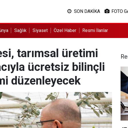
SON DAKİKA
FOTO G
ünya
Sağlık
Siyaset
Özel Haber
Resmi İlanlar
si, tarımsal üretimi
Re
ıyla ücretsiz bilinçli
timi düzenleyecek