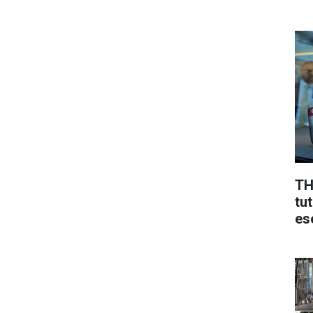
TH
tu
ese