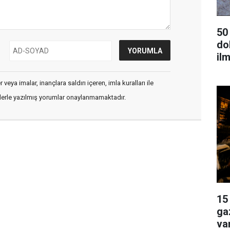
50
dok
ilm
veya imalar, inançlara saldırı içeren, imla kuralları ile
flerle yazılmış yorumlar onaylanmamaktadır.
15
ga
va