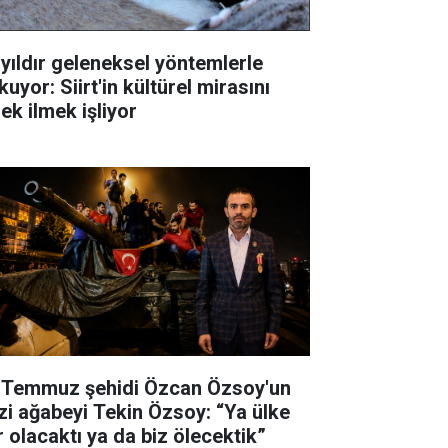
 yıldır geleneksel yöntemlerle
uyor: Siirt'in kültürel mirasını
ek ilmek işliyor
 Temmuz şehidi Özcan Özsoy'un
zi ağabeyi Tekin Özsoy: “Ya ülke
r olacaktı ya da biz ölecektik”