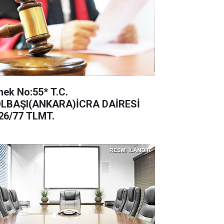
ek No:55* T.C.
LBAŞI(ANKARA)İCRA DAİRESİ
26/77 TLMT.