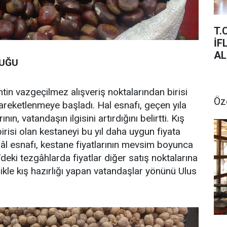
T.
İFLAS SIRA C
AL
LUĞU
tin vazgeçilmez alışveriş noktalarından birisi
Öz
hareketlenmeye başladı. Hal esnafı, geçen yıla
ın, vatandaşın ilgisini artırdığını belirtti. Kış
irisi olan kestaneyi bu yıl daha uygun fiyata
 hâl esnafı, kestane fiyatlarının mevsim boyunca
’deki tezgâhlarda fiyatlar diğer satış noktalarına
ikle kış hazırlığı yapan vatandaşlar yönünü Ulus