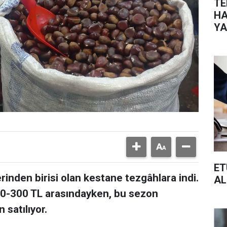
TE
HA
YA
ET
inden birisi olan kestane tezgâhlara indi.
AL
00-300 TL arasındayken, bu sezon
satılıyor.