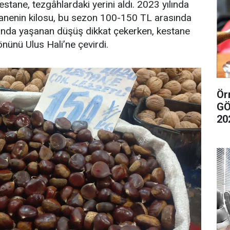
kestane, tezgâhlardaki yerini aldı. 2023 yılında
tanenin kilosu, bu sezon 100-150 TL arasında
yatında yaşanan düşüş dikkat çekerken, kestane
önünü Ulus Hali’ne çevirdi.
Örn
GÖ
20