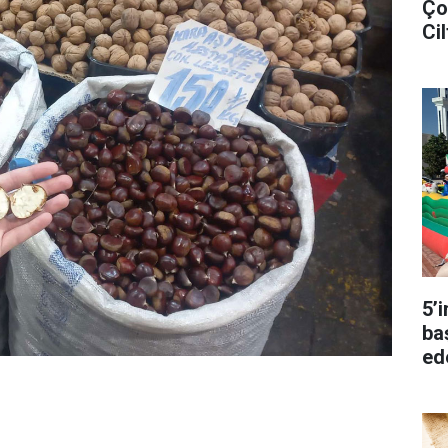
Ço
Cil
5’
ba
ed