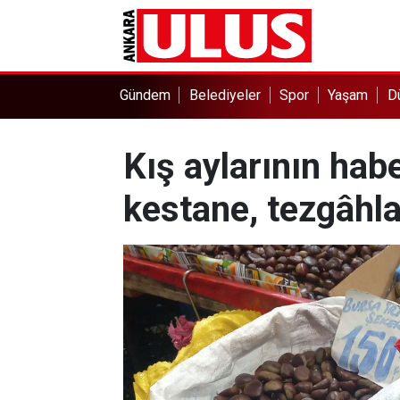
Gündem
Belediyeler
Spor
Yaşam
D
Kış aylarının habe
kestane, tezgâhlar