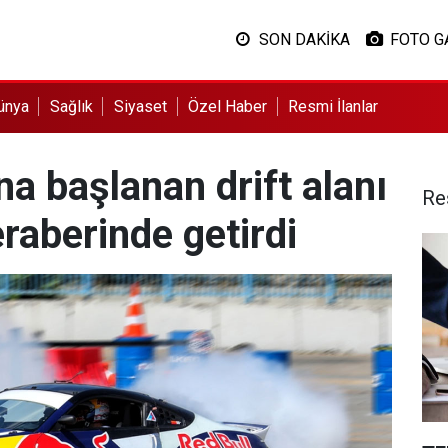
SON DAKİKA
FOTO G
ünya
Sağlık
Siyaset
Özel Haber
Resmi İlanlar
a başlanan drift alanı
Re
eraberinde getirdi