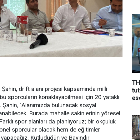
TH
hin, drift alanı projesi kapsamında milli
tu
bu sporcuların konaklayabilmesi için 20 yataklı
ese
ı. Şahin, "Alanımızda bulunacak sosyal
anabilecek. Burada mahalle sakinlerinin yöresel
Farklı spor alanları da planlıyoruz; bir okçuluk
onel sporcular olacak hem de eğitimler
is yapacağız. Kutludüğün ve Bayındır