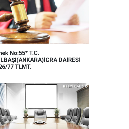
ek No:55* T.C.
LBAŞI(ANKARA)İCRA DAİRESİ
26/77 TLMT.