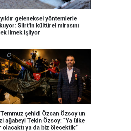
 yıldır geleneksel yöntemlerle
uyor: Siirt'in kültürel mirasını
ek ilmek işliyor
 Temmuz şehidi Özcan Özsoy'un
zi ağabeyi Tekin Özsoy: “Ya ülke
r olacaktı ya da biz ölecektik”