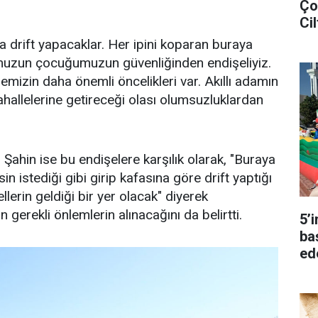
Ço
Cil
da drift yapacaklar. Her ipini koparan buraya
umuzun çocuğumuzun güvenliğinden endişeliyiz.
mizin daha önemli öncelikleri var. Akıllı adamın
mahallelerine getireceği olası olumsuzluklardan
ahin ise bu endişelere karşılık olarak, "Buraya
n istediği gibi girip kafasına göre drift yaptığı
llerin geldiği bir yer olacak" diyerek
 gerekli önlemlerin alınacağını da belirtti.
5’
ba
ed