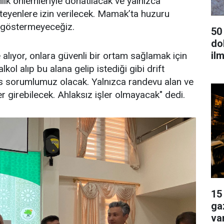
ik önlemleriyle donatılacak ve yalnızca
teyenlere izin verilecek. Mamak’ta huzuru
 göstermeyeceğiz.
50
dok
ilm
 alıyor, onlara güvenli bir ortam sağlamak için
lkol alıp bu alana gelip istediği gibi drift
s sorumlumuz olacak. Yalnızca randevu alan ve
ler girebilecek. Ahlaksız işler olmayacak" dedi.
15
ga
va