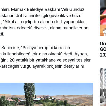
inleri, Mamak Belediye Başkanı Veli Gündüz
lanan drift alanı ile ilgili güvenlik ve huzur
r, "Alkol alıp gelip bu alanda drift yapacaklar.
 rahatsız edecek" diyerek, alanın mahallelerine
ti.
Örn
ahin ise, "Buraya her ipini koparan
GÖ
kullanabileceği bir alan olacak" dedi. Ayrıca,
20
ğini, 20 yataklı bir yatakhane ve sosyal tesisler
katacağını vurgulayarak projenin detaylarını