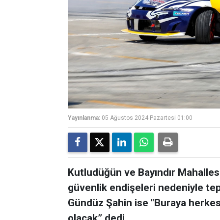
Yayınlanma:
05 Ağustos 2024 Pazartesi 01:00
Kutludüğün ve Bayındır Mahallesi 
güvenlik endişeleri nedeniyle te
Gündüz Şahin ise "Buraya herkes
olacak” dedi.