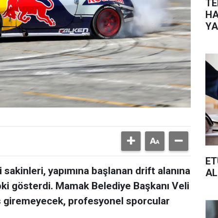
TE
HA
YA
ET
sakinleri, yapımına başlanan drift alanına
AL
pki gösterdi. Mamak Belediye Başkanı Veli
 giremeyecek, profesyonel sporcular