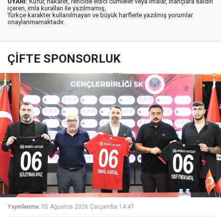
UYARI:
Küfür, hakaret, rencide edici cümleler veya imalar, inançlara saldırı
içeren, imla kuralları ile yazılmamış,
Türkçe karakter kullanılmayan ve büyük harflerle yazılmış yorumlar
onaylanmamaktadır.
ÇİFTE SPONSORLUK
Yayınlanma:
05 Ağustos 2026 Çarşamba 14:47