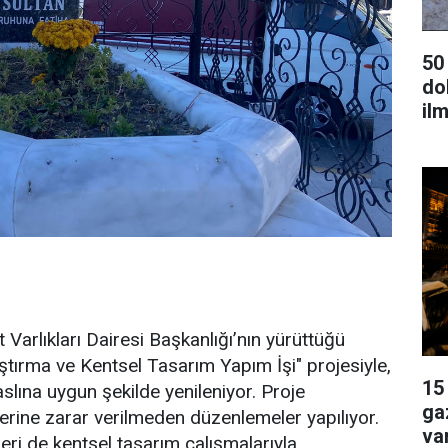
50
dok
ilm
 Varlıkları Dairesi Başkanlığı’nın yürüttüğü
tırma ve Kentsel Tasarım Yapım İşi" projesiyle,
15
slına uygun şekilde yenileniyor. Proje
ga
erine zarar verilmeden düzenlemeler yapılıyor.
va
leri de kentsel tasarım çalışmalarıyla