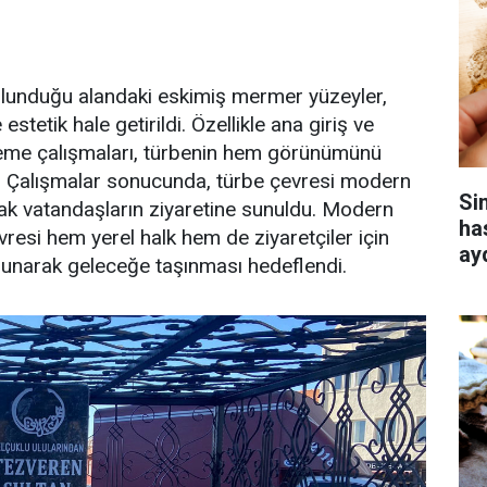
lunduğu alandaki eskimiş mermer yüzeyler,
etik hale getirildi. Özellikle ana giriş ve
leme çalışmaları, türbenin hem görünümünü
ırdı. Çalışmalar sonucunda, türbe çevresi modern
Si
ak vatandaşların ziyaretine sunuldu. Modern
ha
resi hem yerel halk hem de ziyaretçiler için
ay
korunarak geleceğe taşınması hedeflendi.