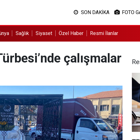
SON DAKİKA
FOTO G
ünya
Sağlık
Siyaset
Özel Haber
Resmi İlanlar
Türbesi’nde çalışmalar
Re