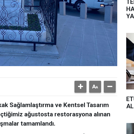
TE
HA
YA
ET
kak Sağlamlaştırma ve Kentsel Tasarım
AL
eçtiğimiz ağustosta restorasyona alınan
ışmalar tamamlandı.