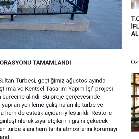
T.
İFLAS SIRA C
AL
Öz
TORASYONU TAMAMLANDI
Sultan Türbesi, geçtiğimiz ağustos ayında
tırma ve Kentsel Tasarım Yapım İşi" projesi
sürecine alındı. Bu proje çerçevesinde
yapılan yenileme çalışmaları ile türbe ve
 hem de estetik açıdan iyileştirildi. Restore
leştirilerek ziyaretçilerin ilgisini çekecek
en türbe alanı hem tarihi atmosferini korumayı
andı.