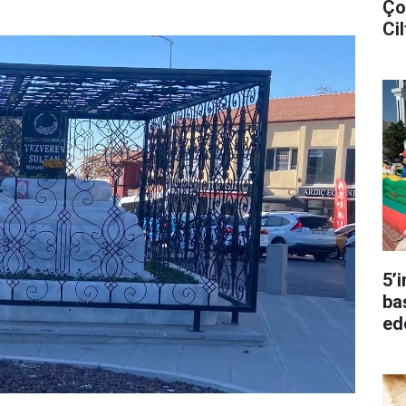
Ço
Cil
5’
ba
ed