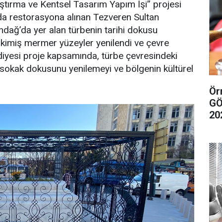
tırma ve Kentsel Tasarım Yapım İşi” projesi
a restorasyona alınan Tezveren Sultan
ndağ’da yer alan türbenin tarihi dokusu
skimiş mermer yüzeyler yenilendi ve çevre
diyesi proje kapsamında, türbe çevresindeki
 sokak dokusunu yenilemeyi ve bölgenin kültürel
Örn
GÖ
20