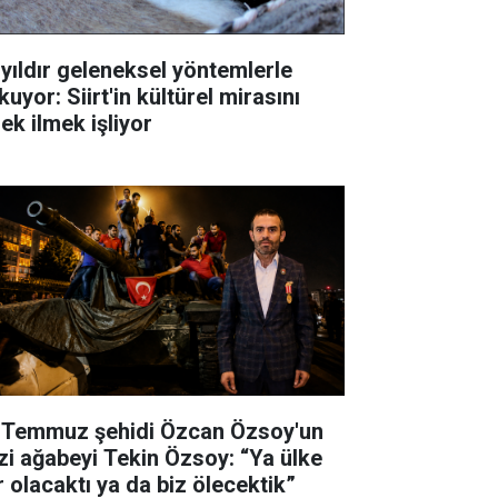
 yıldır geleneksel yöntemlerle
uyor: Siirt'in kültürel mirasını
ek ilmek işliyor
 Temmuz şehidi Özcan Özsoy'un
zi ağabeyi Tekin Özsoy: “Ya ülke
r olacaktı ya da biz ölecektik”