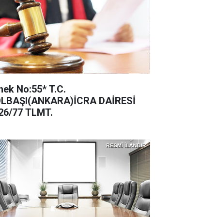
ek No:55* T.C.
LBAŞI(ANKARA)İCRA DAİRESİ
26/77 TLMT.