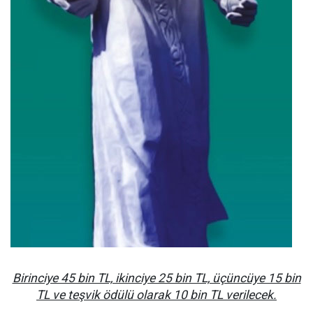
Birinciye 45 bin TL, ikinciye 25 bin TL, üçüncüye 15 bin
TL ve teşvik ödülü olarak 10 bin TL verilecek.