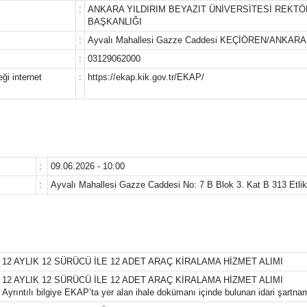
:
ANKARA YILDIRIM BEYAZIT ÜNİVERSİTESİ REKTÖ
BAŞKANLIĞI
:
Ayvalı Mahallesi Gazze Caddesi KEÇİÖREN/ANKARA
:
03129062000
ği internet
:
https://ekap.kik.gov.tr/EKAP/
:
09.06.2026 - 10:00
:
Ayvalı Mahallesi Gazze Caddesi No: 7 B Blok 3. Kat B 313 Etl
12 AYLIK 12 SÜRÜCÜ İLE 12 ADET ARAÇ KİRALAMA HİZMET ALIMI
12 AYLIK 12 SÜRÜCÜ İLE 12 ADET ARAÇ KİRALAMA HİZMET ALIMI
Ayrıntılı bilgiye EKAP’ta yer alan ihale dokümanı içinde bulunan idari şartnam