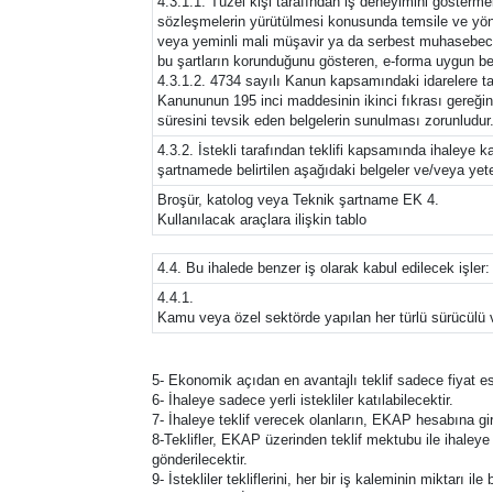
4.3.1.1. Tüzel kişi tarafından iş deneyimini göstermek
sözleşmelerin yürütülmesi konusunda temsile ve yöneti
veya yeminli mali müşavir ya da serbest muhasebeci ma
bu şartların korunduğunu gösteren, e-forma uygun be
4.3.1.2. 4734 sayılı Kanun kapsamındaki idarelere taa
Kanununun 195 inci maddesinin ikinci fıkrası gereğinc
süresini tevsik eden belgelerin sunulması zorunludur
4.3.2. İstekli tarafından teklifi kapsamında ihaleye
şartnamede belirtilen aşağıdaki belgeler ve/veya yeterl
Broşür, katolog veya Teknik şartname EK 4.
Kullanılacak araçlara ilişkin tablo
4.4. Bu ihalede benzer iş olarak kabul edilecek işler:
4.4.1.
Kamu veya özel sektörde yapılan her türlü sürücülü v
5- Ekonomik açıdan en avantajlı teklif sadece fiyat es
6- İhaleye sadece yerli istekliler katılabilecektir.
7- İhaleye teklif verecek olanların, EKAP hesabına gi
8-Teklifler, EKAP üzerinden teklif mektubu ile ihaleye
gönderilecektir.
9- İstekliler tekliflerini, her bir iş kaleminin miktarı 