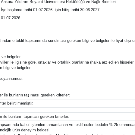
Ankara Yıldırım Beyazıt Üniversitesi Rektörlüğü ve Bağlı Birimleri
İşe başlama tarihi 01.07.2026, işin bitiş tarihi 30.06.2027
01.07.2026
tarafından e-teklif kapsamında sunulması gereken bilgi ve belgeler ile fiyat dışı u
 ve belgeler:
liler ile ilgisine göre, ortaklar ve ortaklık oranlarına (halka arz edilen hisseler 
n bilgi ve belgeler.
ğı beyannamesi.
er ile bunların taşıması gereken kriterler:
ter belirtilmemiştir.
er ile bunların taşıması gereken kriterler:
 kapsamında kabul işlemleri tamamlanan ve teklif edilen bedelin % 25 oranın
knolojik ürün deneyim belgesi.