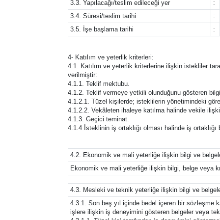
3.3. Yapılacağı/teslim edileceği yer
:
3.4. Süresi/teslim tarihi
:
3.5. İşe başlama tarihi
:
4- Katılım ve yeterlik kriterleri:
4.1. Katılım ve yeterlik kriterlerine ilişkin istekliler 
verilmiştir:
4.1.1. Teklif mektubu.
4.1.2. Teklif vermeye yetkili olunduğunu gösteren bilgi
4.1.2.1. Tüzel kişilerde; isteklilerin yönetimindeki görev
4.1.2.2. Vekâleten ihaleye katılma halinde vekile ilişki
4.1.3. Geçici teminat.
4.1.4 İsteklinin iş ortaklığı olması halinde iş ortaklı
4.2. Ekonomik ve mali yeterliğe ilişkin bilgi ve belgel
Ekonomik ve mali yeterliğe ilişkin bilgi, belge veya kri
4.3. Mesleki ve teknik yeterliğe ilişkin bilgi ve belgel
4.3.1. Son beş yıl içinde bedel içeren bir sözleşme
işlere ilişkin iş deneyimini gösteren belgeler veya te