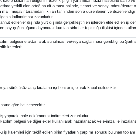
 üzere kullanılan belgenin, tüzel kişiliğin yarısından fazla hissesine sahip ve
me yetkili olan ortağına ait olması halinde, ticaret ve sanayi odası/ticaret o
li müşavir tarafından ilk ilan tarihinden sonra düzenlenen ve düzenlendiği tar
lgenin kullanılması zorunludur.
hhüt edilenler dışında yurt dışında gerçekleştirilen işlerden elde edilen iş den
e pay çoğunluğuna dayanarak kurulan şirketler topluluğu ilişkisi içinde kullanıl
.
 katılım belgesine aktarılarak sunulması ve/veya sağlanması gerektiği bu Şartn
ik kriterleri:
eya sürücüsüz araç kiralama işi benzer iş olarak kabul edilecektir.
asına göre belirlenecektir.
riş yaparak ihale dokümanını indirmeleri zorunludur.
 katılım belgesi ve diğer ekler kullanılarak hazırlanacak ve e-imza ile imzala
ile bu iş kalemleri için teklif edilen birim fiyatların çarpımı sonucu bulunan topla