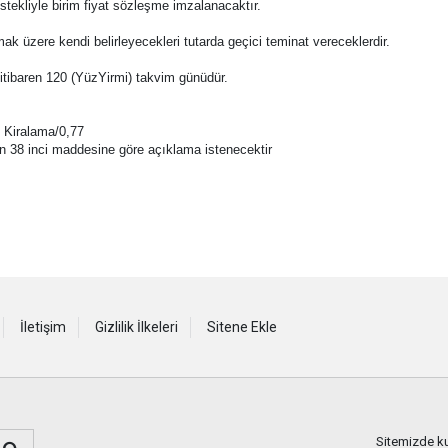
istekliyle birim fiyat sözleşme imzalanacaktır.
amak üzere kendi belirleyecekleri tutarda geçici teminat vereceklerdir.
en itibaren 120 (YüzYirmi) takvim günüdür.
ç Kiralama/0,77
nun 38 inci maddesine göre açıklama istenecektir
İletişim
Gizlilik İlkeleri
Sitene Ekle
Sitemizde kul