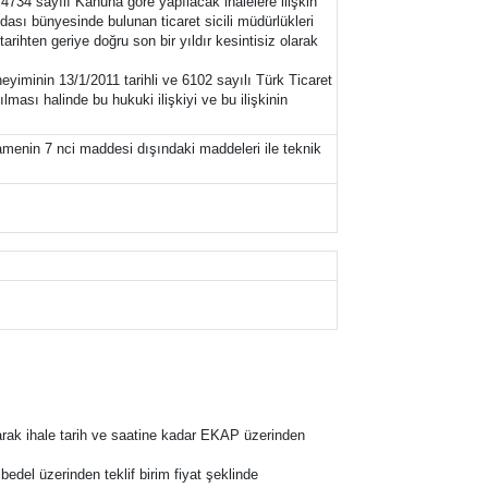
 4734 sayılı Kanuna göre yapılacak ihalelere ilişkin
dası bünyesinde bulunan ticaret sicili müdürlükleri
ihten geriye doğru son bir yıldır kesintisiz olarak
eyiminin 13/1/2011 tarihli ve 6102 sayılı Türk Ticaret
ması halinde bu hukuki ilişkiyi ve bu ilişkinin
amenin 7 nci maddesi dışındaki maddeleri ile teknik
narak ihale tarih ve saatine kadar EKAP üzerinden
m bedel üzerinden teklif birim fiyat şeklinde