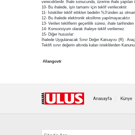
vereceklerdir. İhale sonucunda, üzerine ihale yapılan 
10- Bu ihalede, işin tamamı için teklif verilecektir.
11- İstekliler teklif ettikleri bedelin %3’ünden az olm
12- Bu ihalede elektronik eksiltme yapılmayacaktır.
13- Verilen tekliflerin geçerlilik süresi, ihale tarihind
14- Konsorsiyum olarak ihaleye teklif verilemez.
15- Diğer hususlar:
İhalede Uygulanacak Sınır Değer Katsayısı (R) : Ara
Teklifi sınır değerin altında kalan isteklilerden Kanu
#ilangovtr
Anasayfa
Künye