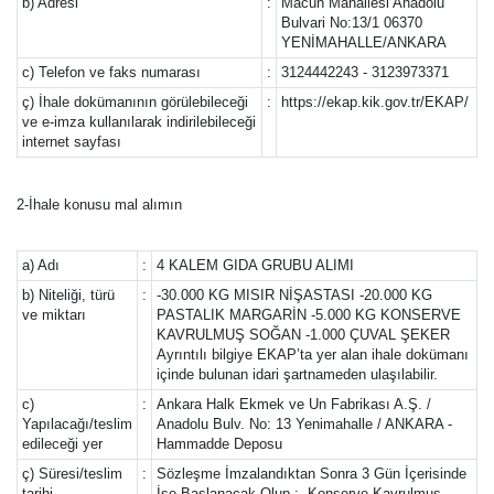
b) Adresi
:
Macun Mahallesi Anadolu
Bulvari No:13/1 06370
YENİMAHALLE/ANKARA
c) Telefon ve faks numarası
:
3124442243 - 3123973371
ç) İhale dokümanının görülebileceği
:
https://ekap.kik.gov.tr/EKAP/
ve e-imza kullanılarak indirilebileceği
internet sayfası
2-İhale konusu mal alımın
a) Adı
:
4 KALEM GIDA GRUBU ALIMI
b) Niteliği, türü
:
-30.000 KG MISIR NİŞASTASI -20.000 KG
ve miktarı
PASTALIK MARGARİN -5.000 KG KONSERVE
KAVRULMUŞ SOĞAN -1.000 ÇUVAL ŞEKER
Ayrıntılı bilgiye EKAP’ta yer alan ihale dokümanı
içinde bulunan idari şartnameden ulaşılabilir.
c)
:
Ankara Halk Ekmek ve Un Fabrikası A.Ş. /
Yapılacağı/teslim
Anadolu Bulv. No: 13 Yenimahalle / ANKARA -
edileceği yer
Hammadde Deposu
ç) Süresi/teslim
:
Sözleşme İmzalandıktan Sonra 3 Gün İçerisinde
tarihi
İşe Başlanacak Olup ; -Konserve Kavrulmuş