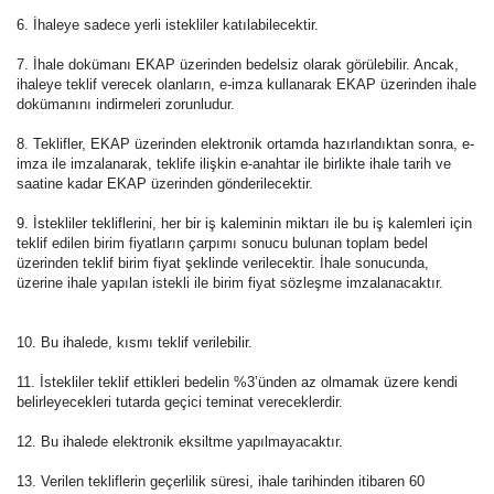
6. İhaleye sadece yerli istekliler katılabilecektir.
7. İhale dokümanı EKAP üzerinden bedelsiz olarak görülebilir. Ancak,
ihaleye teklif verecek olanların, e-imza kullanarak EKAP üzerinden ihale
dokümanını indirmeleri zorunludur.
8. Teklifler, EKAP üzerinden elektronik ortamda hazırlandıktan sonra, e-
imza ile imzalanarak, teklife ilişkin e-anahtar ile birlikte ihale tarih ve
saatine kadar EKAP üzerinden gönderilecektir.
9. İstekliler tekliflerini, her bir iş kaleminin miktarı ile bu iş kalemleri için
teklif edilen birim fiyatların çarpımı sonucu bulunan toplam bedel
üzerinden teklif birim fiyat şeklinde verilecektir. İhale sonucunda,
üzerine ihale yapılan istekli ile birim fiyat sözleşme imzalanacaktır.
10. Bu ihalede, kısmı teklif verilebilir.
11. İstekliler teklif ettikleri bedelin %3’ünden az olmamak üzere kendi
belirleyecekleri tutarda geçici teminat vereceklerdir.
12. Bu ihalede elektronik eksiltme yapılmayacaktır.
13. Verilen tekliflerin geçerlilik süresi, ihale tarihinden itibaren 60