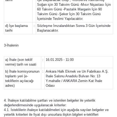
Soğan için 30 Takvim Günü -Mısır Nişastası İçin
60 Takvim Günü -Pastalık Margarin İçin 90
Takvim Günü -Şeker İçin 30 Takvim Günü
İçerisinde Teslimi Yapılacaktır.
d) İşe başlama
:
Sözleşme İmzalandıktan Sonra 3 Gün İçerisinde
tarihi
Başlanacaktır.
3-İhalenin
a) İhale (son teklif
:
16.01.2025 - 11:00
verme) tarih ve saati
b) İhale komisyonunun
:
Ankara Halk Ekmek ve Un Fabrikası A.Ş.
toplantı yeri (e-
İhale Salonu Anadolu Bulvarı No: 13
tekliflerin açılacağı
Y.mahalle / ANKARA Zemin Kat İhale
adres)
Odası
4. İhaleye katılabilme şartları ve istenilen belgeler ile yeterlik
değerlendirmesinde uygulanacak kriterler:
4.1. İsteklilerin ihaleye katılabilmeleri için aşağıda sayılan belgeler ve
yeterlik kriterleri ile fiyat dışı unsurlara ilişkin bilgileri e-teklifleri