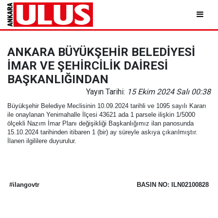
ANKARA BÜYÜKŞEHİR BELEDİYESİ
İMAR VE ŞEHİRCİLİK DAİRESİ
BAŞKANLIĞINDAN
Yayın Tarihi:
15 Ekim 2024 Salı 00:38
Büyükşehir Belediye Meclisinin 10.09.2024 tarihli ve 1095 sayılı Kararı
ile onaylanan Yenimahalle İlçesi 43621 ada 1 parsele ilişkin 1/5000
ölçekli Nazım İmar Planı değişikliği Başkanlığımız ilan panosunda
15.10.2024 tarihinden itibaren 1 (bir) ay süreyle askıya çıkarılmıştır.
İlanen ilgililere duyurulur.
#ilangovtr
BASIN NO: ILN02100828