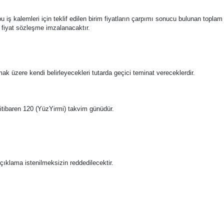
le bu iş kalemleri için teklif edilen birim fiyatların çarpımı sonucu bulunan toplam
m fiyat sözleşme imzalanacaktır.
amak üzere kendi belirleyecekleri tutarda geçici teminat vereceklerdir.
en itibaren 120 (YüzYirmi) takvim günüdür.
i açıklama istenilmeksizin reddedilecektir.