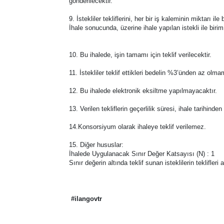
gönderilecektir.
9. İstekliler tekliflerini, her bir iş kaleminin miktarı i
İhale sonucunda, üzerine ihale yapılan istekli ile biri
10. Bu ihalede, işin tamamı için teklif verilecektir.
11. İstekliler teklif ettikleri bedelin %3’ünden az olm
12. Bu ihalede elektronik eksiltme yapılmayacaktır.
13. Verilen tekliflerin geçerlilik süresi, ihale tarihind
14.Konsorsiyum olarak ihaleye teklif verilemez.
15. Diğer hususlar:
İhalede Uygulanacak Sınır Değer Katsayısı (N) : 1
Sınır değerin altında teklif sunan isteklilerin teklifler
#ilangovtr