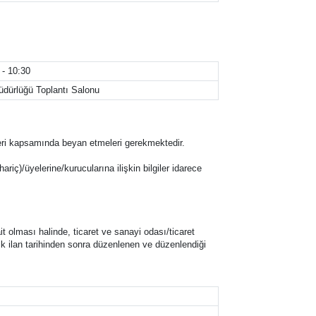
 - 10:30
üdürlüğü Toplantı Salonu
eklifleri kapsamında beyan etmeleri gerekmektedir.
hariç)/üyelerine/kurucularına ilişkin bilgiler idarece
t olması halinde, ticaret ve sanayi odası/ticaret
k ilan tarihinden sonra düzenlenen ve düzenlendiği