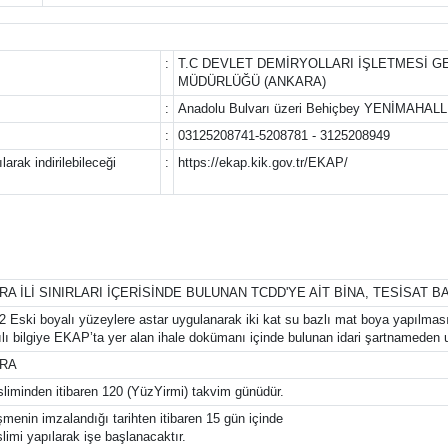
:
T.C DEVLET DEMİRYOLLARI İŞLETMESİ G
MÜDÜRLÜĞÜ (ANKARA)
:
Anadolu Bulvarı üzeri Behiçbey YENİMAHA
:
03125208741-5208781 - 3125208949
arak indirilebileceği
:
https://ekap.kik.gov.tr/EKAP/
A İLİ SINIRLARI İÇERİSİNDE BULUNAN TCDD'YE AİT BİNA, TESİSAT B
 Eski boyalı yüzeylere astar uygulanarak iki kat su bazlı mat boya yapılması 
ılı bilgiye EKAP’ta yer alan ihale dokümanı içinde bulunan idari şartnameden ul
RA
sliminden itibaren 120 (YüzYirmi) takvim günüdür.
menin imzalandığı tarihten itibaren 15 gün içinde
slimi yapılarak işe başlanacaktır.