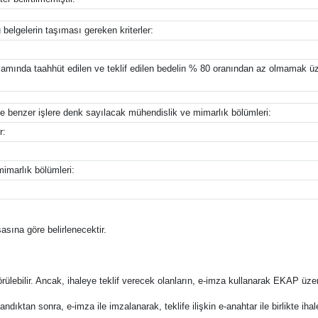
 belgelerin taşıması gereken kriterler:
amında taahhüt edilen ve teklif edilen bedelin % 80 oranından az olmamak üzer
 ve benzer işlere denk sayılacak mühendislik ve mimarlık bölümleri:
r:
imarlık bölümleri:
asına göre belirlenecektir.
lebilir. Ancak, ihaleye teklif verecek olanların, e-imza kullanarak EKAP üzer
ndıktan sonra, e-imza ile imzalanarak, teklife ilişkin e-anahtar ile birlikte i