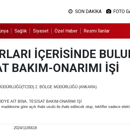
SON DAKİKA
FOTO G
ünya
Sağlık
Siyaset
Özel Haber
Resmi İlanlar
IRLARI İÇERİSİNDE BUL
AT BAKIM-ONARIMI İŞİ
MÜDÜRLÜĞÜ(TCDD) 2. BÖLGE MÜDÜRLÜĞÜ (ANKARA)
D'YE AİT BİNA, TESİSAT BAKIM-ONARIMI İŞİ
addesine göre açık ihale usulü ile ihale edilecek olup, teklifler sadece elek
2024/1145618