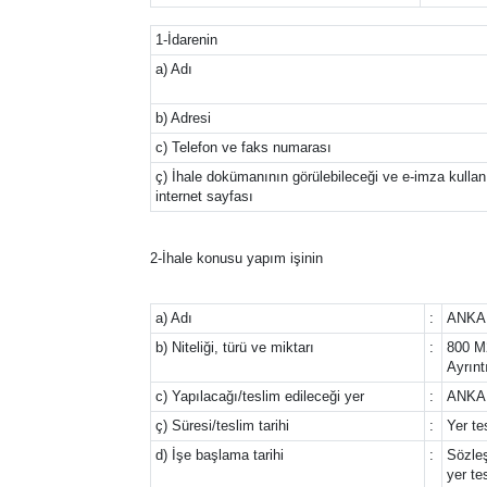
1-İdarenin
a) Adı
b) Adresi
c) Telefon ve faks numarası
ç) İhale dokümanının görülebileceği ve e-imza kullanıl
internet sayfası
2-İhale konusu yapım işinin
a) Adı
:
ANKAR
b) Niteliği, türü ve miktarı
:
800 M2
Ayrınt
c) Yapılacağı/teslim edileceği yer
:
ANKA
ç) Süresi/teslim tarihi
:
Yer te
d) İşe başlama tarihi
:
Sözleş
yer te