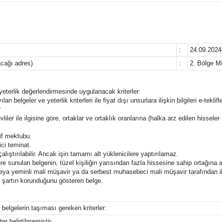
:
24.09.2024
acağı adres)
:
2. Bölge M
e yeterlik değerlendirmesinde uygulanacak kriterler:
ılan belgeler ve yeterlik kriterleri ile fiyat dışı unsurlara ilişkin bilgileri e-t
r
liler ile ilgisine göre, ortaklar ve ortaklık oranlarına (halka arz edilen hisseler 
lif mektubu.
ici teminat.
çalıştırılabilir. Ancak işin tamamı alt yüklenicilere yaptırılamaz.
e sunulan belgenin, tüzel kişiliğin yarısından fazla hissesine sahip ortağına ai
veya yeminli mali müşavir ya da serbest muhasebeci mali müşavir tarafından il
bu şartın korunduğunu gösteren belge.
 belgelerin taşıması gereken kriterler:
er belirtilmemiştir.