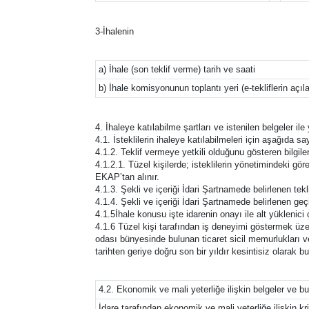
3-İhalenin
a) İhale (son teklif verme) tarih ve saati
b) İhale komisyonunun toplantı yeri (e-tekliflerin açıl
4. İhaleye katılabilme şartları ve istenilen belgeler il
4.1. İsteklilerin ihaleye katılabilmeleri için aşağıda say
4.1.2. Teklif vermeye yetkili olduğunu gösteren bilgile
4.1.2.1. Tüzel kişilerde; isteklilerin yönetimindeki görev
EKAP’tan alınır.
4.1.3. Şekli ve içeriği İdari Şartnamede belirlenen tek
4.1.4. Şekli ve içeriği İdari Şartnamede belirlenen geç
4.1.5İhale konusu işte idarenin onayı ile alt yüklenici 
4.1.6 Tüzel kişi tarafından iş deneyimi göstermek üzer
odası bünyesinde bulunan ticaret sicil memurlukları 
tarihten geriye doğru son bir yıldır kesintisiz olarak 
4.2. Ekonomik ve mali yeterliğe ilişkin belgeler ve bu
İdare tarafından ekonomik ve mali yeterliğe ilişkin krit