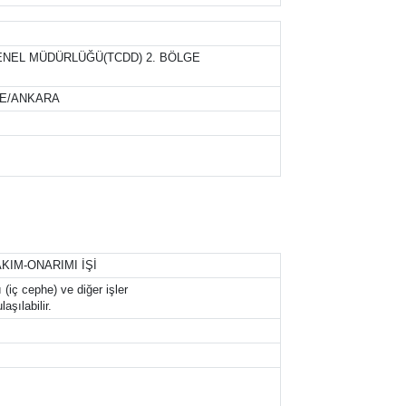
ENEL MÜDÜRLÜĞÜ(TCDD) 2. BÖLGE
LLE/ANKARA
AKIM-ONARIMI İŞİ
(iç cephe) ve diğer işler
aşılabilir.