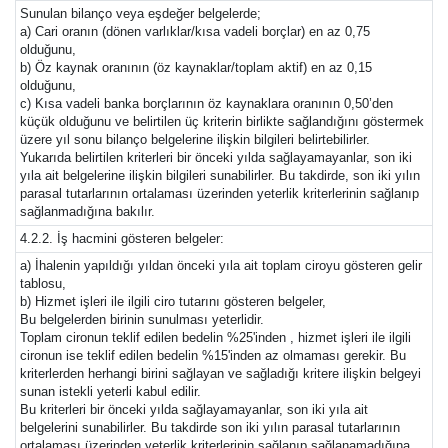
Sunulan bilanço veya eşdeğer belgelerde;
a) Cari oranın (dönen varlıklar/kısa vadeli borçlar) en az 0,75
olduğunu,
b) Öz kaynak oranının (öz kaynaklar/toplam aktif) en az 0,15
olduğunu,
c) Kısa vadeli banka borçlarının öz kaynaklara oranının 0,50’den
küçük olduğunu ve belirtilen üç kriterin birlikte sağlandığını göstermek
üzere yıl sonu bilanço belgelerine ilişkin bilgileri belirtebilirler.
Yukarıda belirtilen kriterleri bir önceki yılda sağlayamayanlar, son iki
yıla ait belgelerine ilişkin bilgileri sunabilirler. Bu takdirde, son iki yılın
parasal tutarlarının ortalaması üzerinden yeterlik kriterlerinin sağlanıp
sağlanmadığına bakılır.
4.2.2. İş hacmini gösteren belgeler:
a) İhalenin yapıldığı yıldan önceki yıla ait toplam ciroyu gösteren gelir
tablosu,
b) Hizmet işleri ile ilgili ciro tutarını gösteren belgeler,
Bu belgelerden birinin sunulması yeterlidir.
Toplam cironun teklif edilen bedelin %25'inden , hizmet işleri ile ilgili
cironun ise teklif edilen bedelin %15'inden az olmaması gerekir. Bu
kriterlerden herhangi birini sağlayan ve sağladığı kritere ilişkin belgeyi
sunan istekli yeterli kabul edilir.
Bu kriterleri bir önceki yılda sağlayamayanlar, son iki yıla ait
belgelerini sunabilirler. Bu takdirde son iki yılın parasal tutarlarının
ortalaması üzerinden yeterlik kriterlerinin sağlanıp sağlanamadığına