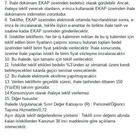
7. İhale dokümanı EKAP üzerinden bedelsiz olarak görülebilir. Ancak,
ihaleye teklif verecek olanların, e-imza kullanarak EKAP üzerinden ihale
dokümanını indirmeleri zorunludur.
8. Teklifler, EKAP üzerinden elektronik ortamda hazırlandıktan sonra, e-
imza ile imzalanarak, teklife ilişkin e-anahtar ile birlikte ihale tarih ve
saatine kadar EKAP üzerinden gönderilecektir.
9. İstekliler tekliflerini, her bir iş kaleminin miktarı ile bu iş kalemleri için
teklif edilen birim fiyatların çarpımı sonucu bulunan toplam bedel
üzerinden teklif birim fiyat şeklinde verilecektir. İhale sonucunda,
üzerine ihale yapılan istekli ile birim fiyat sözleşme imzalanacaktır.
10. Bu ihalede, işin tamamı için teklif verilecektir.
11. İstekliler teklif ettikleri bedelin %3’ünden az olmamak üzere kendi
belirleyecekleri tutarda geçici teminat vereceklerdir.
12. Bu ihalede elektronik eksiltme yapılmayacaktır.
13. Verilen tekliflerin geçerlilik süresi, ihale tarihinden itibaren 150
(YüzElli) takvim günüdür.
14.Konsorsiyum olarak ihaleye teklif verilemez.
15. Diğer hususlar:
İhalede Uygulanacak Sınır Değer Katsayısı (R) : Personel/Öğrenci
Taşıma Hizmetleri/0,72
Aşırı düşük teklif değerlendirme yöntemi : Teklifi sınır değerin altında
kalan isteklilerden Kanunun 38 inci maddesine göre açıklama
istenecektir.