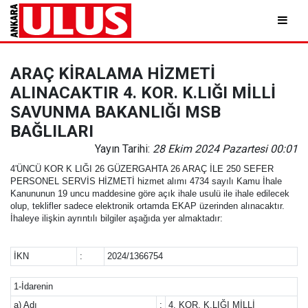
ARAÇ KİRALAMA HİZMETİ
ALINACAKTIR 4. KOR. K.LIĞI MİLLİ
SAVUNMA BAKANLIĞI MSB
BAĞLILARI
Yayın Tarihi:
28 Ekim 2024 Pazartesi 00:01
4'ÜNCÜ KOR K LIĞI 26 GÜZERGAHTA 26 ARAÇ İLE 250 SEFER
PERSONEL SERVİS HİZMETİ hizmet alımı 4734 sayılı Kamu İhale
Kanununun 19 uncu maddesine göre açık ihale usulü ile ihale edilecek
olup, teklifler sadece elektronik ortamda EKAP üzerinden alınacaktır.
İhaleye ilişkin ayrıntılı bilgiler aşağıda yer almaktadır:
İKN
:
2024/1366754
1-İdarenin
a) Adı
:
4. KOR. K.LIĞI MİLLİ