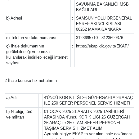
SAVUNMA BAKANLIĞI MSB
BAĞLILARI
b) Adresi
:
SAMSUN YOLU ORGENERAL
ESREF AKINCI KISLASI
06262 MAMAK/ANKARA
c) Telefon ve faks numarası
:
3123695710 - 3123699376
ç) İhale dokümanının
:
https://ekap.kik.gov.tr/EKAP/
görülebileceği ve e-imza
kullanılarak indirilebileceği internet
sayfası
2-İhale konusu hizmet alımın
a) Adı
:
4'ÜNCÜ KOR K LIĞI 26 GÜZERGAHTA 26 ARAÇ
İLE 250 SEFER PERSONEL SERVİS HİZMETİ
b) Niteliği, türü
:
01 OCAK 2025 31 ARALIK 2025 TARİHLERİ
ve miktarı
ARASINDA 4'üncü KOR K LIĞI 26 GÜZERGAH
26 ARAÇ ile 250 TAM SEFER PERSONEL
TAŞIMA SERVİS HİZMET ALIMI
Ayrıntılı bilgiye EKAP’ta yer alan ihale dokümanı