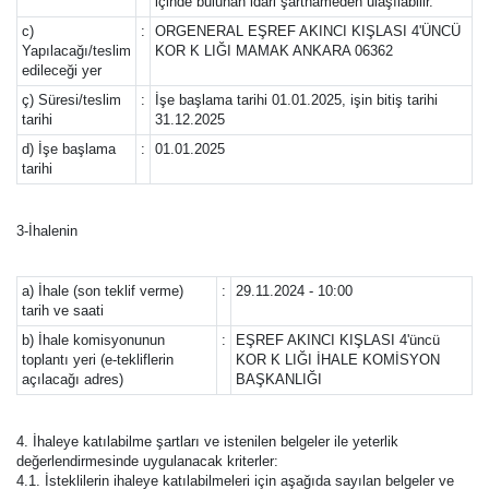
içinde bulunan idari şartnameden ulaşılabilir.
c)
:
ORGENERAL EŞREF AKINCI KIŞLASI 4'ÜNCÜ
Yapılacağı/teslim
KOR K LIĞI MAMAK ANKARA 06362
edileceği yer
ç) Süresi/teslim
:
İşe başlama tarihi 01.01.2025, işin bitiş tarihi
tarihi
31.12.2025
d) İşe başlama
:
01.01.2025
tarihi
3-İhalenin
a) İhale (son teklif verme)
:
29.11.2024 - 10:00
tarih ve saati
b) İhale komisyonunun
:
EŞREF AKINCI KIŞLASI 4'üncü
toplantı yeri (e-tekliflerin
KOR K LIĞI İHALE KOMİSYON
açılacağı adres)
BAŞKANLIĞI
4. İhaleye katılabilme şartları ve istenilen belgeler ile yeterlik
değerlendirmesinde uygulanacak kriterler:
4.1. İsteklilerin ihaleye katılabilmeleri için aşağıda sayılan belgeler ve