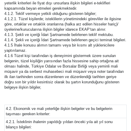
yeterlik kriterleri ile fiyat dışı unsurlara ilişkin bilgileri e-teklifleri
kapsamında beyan etmeleri gerekmektedir.
4.1.2. Teklif vermeye yetkili olduğunu gösteren bilgiler;
4.1.2.1. Tüzel kişilerde; isteklilerin yönetimindeki görevliler ile ilgisine
göre, ortaklar ve ortaklık oranlarına (halka arz edilen hisseler hariç)/
üyelerine/kurucularına ilişkin bilgiler idarece EKAP’tan alınır.
4.1.3. Şekli ve içeriği İdari Şartnamede belirlenen teklif mektubu.
4.1.4. Şekli ve içeriği İdari Şartnamede belirlenen geçici teminat bilgileri.
4.1.5 İhale konusu alımın tamamı veya bir kısmı alt yüklenicilere
yaptırılamaz.
4.1.6 Tüzel kişi tarafından iş deneyimini göstermek üzere sunulan
belgenin, tüzel kişiliğin yarısından fazla hissesine sahip ortağına ait
olması halinde, Türkiye Odalar ve Borsalar Birliği veya yeminli mali
müşavir ya da serbest muhasebeci mali müşavir veya noter tarafından
ilk ilan tarihinden sonra düzenlenen ve düzenlendiği tarihten geriye
doğru son bir yıldır kesintisiz olarak bu şartın korunduğunu gösteren
belgeye ilişkin bilgiler,
4.2. Ekonomik ve mali yeterliğe ilişkin belgeler ve bu belgelerin
taşıması gereken kriterler:
4.2.1. İsteklinin ihalenin yapıldığı yıldan önceki yıla ait yıl sonu
bilanço bilgileri: