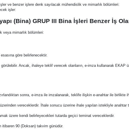
işler ve benzer işlere denk sayılacak mühendislik ve mimarlık bölümleri:
cek işler:
apı (Bina) GRUP III Bina İşleri Benzer İş Ola
k veya mimarlık bölümleri:
esasına göre belirlenecektir.
örülebilir. Ancak, ihaleye teklif verecek olanların, e-imza kullanarak EKAP 
rlandıktan sonra, e-imza ile imzalanarak, teklife ilişkin e-anahtar ile birlikte
del üzerinden vereceklerdir. İhale sonucu üzerine ihale yapılan istekliyle anahta
mamak üzere kendi belirleyecekleri tutarda geçici teminat vereceklerdir.
nden itibaren 90 (Doksan) takvim günüdür.