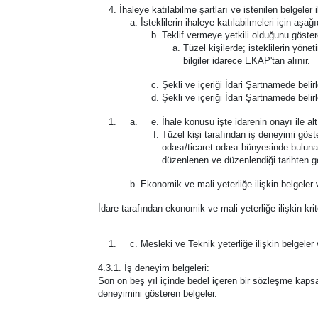
İhaleye katılabilme şartları ve istenilen belgeler
İsteklilerin ihaleye katılabilmeleri için aşağ
Teklif vermeye yetkili olduğunu göstere
Tüzel kişilerde; isteklilerin yönet
bilgiler idarece EKAP'tan alınır.
Şekli ve içeriği İdari Şartnamede belir
Şekli ve içeriği İdari Şartnamede belir
İhale konusu işte idarenin onayı ile alt
Tüzel kişi tarafından iş deneyimi göst
odası/ticaret odası bünyesinde buluna
düzenlenen ve düzenlendiği tarihten ge
Ekonomik ve mali yeterliğe ilişkin belgeler 
İdare tarafından ekonomik ve mali yeterliğe ilişkin krite
Mesleki ve Teknik yeterliğe ilişkin belgeler
4.3.1. İş deneyim belgeleri:
Son on beş yıl içinde bedel içeren bir sözleşme kapsa
deneyimini gösteren belgeler.