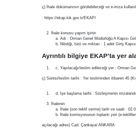
ç) İhale dokümanının görülebileceği ve e-imza kullanıla
: https://ekap.kik.gov.tr/EKAP/
İhale konusu yapım işinin
Adı : Orman Genel Müdürlüğü A Kapısı Giriş
Niteliği, türü ve miktarı : 1 adet Giriş Kapı
Ayrıntılı bilgiye EKAP’ta yer a
Yapılacağı/teslim edileceği yer : Orman G
ç) Süresi/teslim tarihi : Yer tesliminden itibaren 45 (
İşe başlama tarihi : Sözleşmenin imzalandığı
İhalenin
İhale (son teklif verme) tarih ve saati : 02.
İhale komisyonunun toplantı yeri (e-tekli
açılacağı adres) Cad. Çankaya/ ANKARA