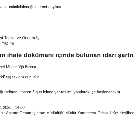
rak indirilebileceği internet sayfası
i Tadilat ve Onarım İşi
sı Yapımı
lan ihale dokümanı içinde bulunan idari şartn
enel Müdürlüğü Binası
KırkBeş) takvim günüdür.
 tarihten itibaren 3 gün içinde yer teslimi yapılarak işe başlanacaktır.
01.2025 - 14:00
flerin : Ankara Orman İşletme Müdürlüğü Müdür Yardımcısı Odası 1.Kat Yeşilke