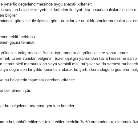
 ile yeterlik değerlendirmesinde uygulanacak kriterler:
ıda sayılan belgeler ve yeterlik kriterleri ile fiyat dışı unsurlara ilişkin bilgile
n bilgiler
imindeki görevliler ile ilgisine göre, ortaklar ve ortaklık oranlarına (halka arz ed
lenen teklif mektubu.
lenen geçici teminat.
 yüklenici çalıştırılabilir. Ancak işin tamamı alt yüklenicilere yaptırılamaz.
ermek üzere sunulan belgenin, tüzel kişiliğin yarısından fazla hissesine sahip 
n ticaret sicil memurlukları veya yeminli mali müşavir ya da serbest muhasebec
riye doğru son bir yıldır kesintisiz olarak bu şartın korunduğunu gösteren bel
ve bu belgelerin taşıması gereken kriterler:
r belirtilmemiştir.
 ve bu belgelerin taşıması gereken kriterler:
mında taahhüt edilen ve teklif edilen bedelin % 60 oranından az olmamak üzere