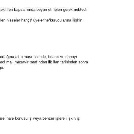
ri e-teklifleri kapsamında beyan etmeleri gerekmektedir.
ilen hisseler hariç)/ üyelerine/kurucularına ilişkin
ortağına ait olması halinde, ticaret ve sanayi
i mali müşavir tarafından ilk ilan tarihinden sonra
ge.
 ihale konusu iş veya benzer işlere ilişkin iş