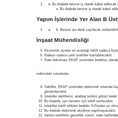
Bu ihalede benzer iş olarak kabul edilecek 
Bu ihalede benzer iş olarak kabul edile
Yapım İşlerinde Yer Alan B Üsty
Benzer işe denk sayılacak mühendisli
İnşaat Mühendisliği
Ekonomik açıdan en avantajlı teklif sadece fiyat 
İhaleye sadece yerli istekliler katılabilecektir.
İhale dokümanı EKAP üzerinden bedelsiz olarak g
indirmeleri zorunludur.
Teklifler, EKAP üzerinden elektronik ortamda hazı
gönderilecektir.
İstekliler tekliflerini, anahtar teslimi götürü be
Bu ihalede, işin tamamı için teklif verilecektir.
İstekliler teklif ettikleri bedelin %3'ünden az ol
Bu ihalede elektronik eksiltme yapılmayacaktır.
Verilen tekliflerin geçerlilik süresi, ihale tarihi