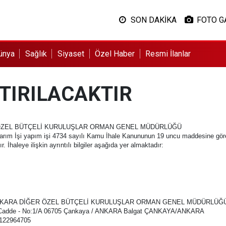
SON DAKİKA
FOTO G
ünya
Sağlık
Siyaset
Özel Haber
Resmi İlanlar
PTIRILACAKTIR
ÖZEL BÜTÇELİ KURULUŞLAR ORMAN GENEL MÜDÜRLÜĞÜ
rım İşi yapım işi 4734 sayılı Kamu İhale Kanununun 19 uncu maddesine göre açı
İhaleye ilişkin ayrıntılı bilgiler aşağıda yer almaktadır:
NKARA DİĞER ÖZEL BÜTÇELİ KURULUŞLAR ORMAN GENEL MÜDÜRLÜĞ
55. Cadde - No:1/A 06705 Çankaya / ANKARA Balgat ÇANKAYA/ANKARA
3122964705