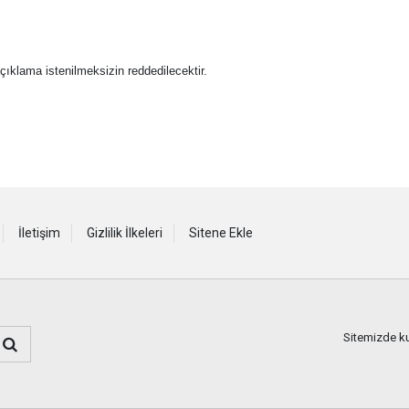
i açıklama istenilmeksizin reddedilecektir.
İletişim
Gizlilik İlkeleri
Sitene Ekle
Sitemizde kul