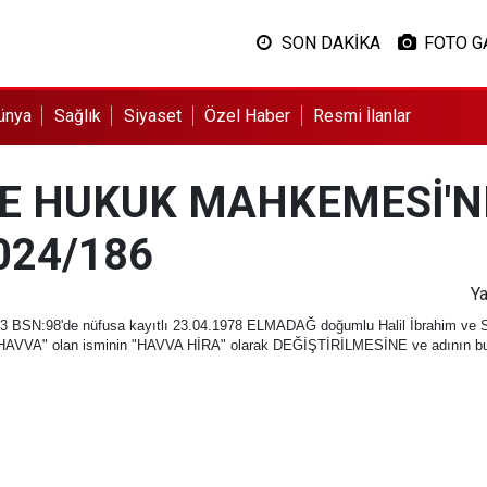
SON DAKİKA
FOTO G
ünya
Sağlık
Siyaset
Özel Haber
Resmi İlanlar
E HUKUK MAHKEMESİ'N
024/186
Ya
:33 BSN:98'de nüfusa kayıtlı 23.04.1978 ELMADAĞ doğumlu Halil İbrahim ve 
VVA" olan isminin "HAVVA HİRA" olarak DEĞİŞTİRİLMESİNE ve adının bu ş