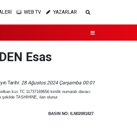
ALERİ
WEB TV
YAZARLAR
DEN Esas
yın Tarihi:
28 Ağustos 2024 Çarşamba 00:01
Selkan kızı TC 11737169656 kimlik numaralı davacı
ekilde TASHİHİNE, ilan olunur.
BASIN NO: ILN02081827