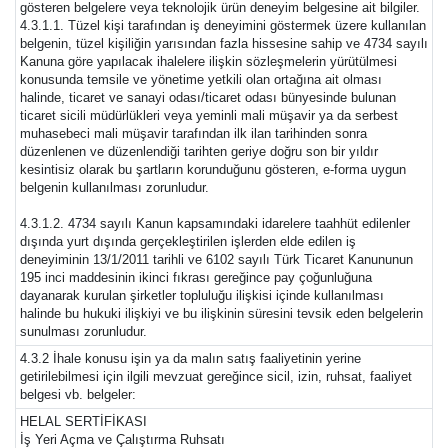
gösteren belgelere veya teknolojik ürün deneyim belgesine ait bilgiler.
4.3.1.1. Tüzel kişi tarafından iş deneyimini göstermek üzere kullanılan
belgenin, tüzel kişiliğin yarısından fazla hissesine sahip ve 4734 sayılı
Kanuna göre yapılacak ihalelere ilişkin sözleşmelerin yürütülmesi
konusunda temsile ve yönetime yetkili olan ortağına ait olması
halinde, ticaret ve sanayi odası/ticaret odası bünyesinde bulunan
ticaret sicili müdürlükleri veya yeminli mali müşavir ya da serbest
muhasebeci mali müşavir tarafından ilk ilan tarihinden sonra
düzenlenen ve düzenlendiği tarihten geriye doğru son bir yıldır
kesintisiz olarak bu şartların korunduğunu gösteren, e-forma uygun
belgenin kullanılması zorunludur.
4.3.1.2. 4734 sayılı Kanun kapsamındaki idarelere taahhüt edilenler
dışında yurt dışında gerçekleştirilen işlerden elde edilen iş
deneyiminin 13/1/2011 tarihli ve 6102 sayılı Türk Ticaret Kanununun
195 inci maddesinin ikinci fıkrası gereğince pay çoğunluğuna
dayanarak kurulan şirketler topluluğu ilişkisi içinde kullanılması
halinde bu hukuki ilişkiyi ve bu ilişkinin süresini tevsik eden belgelerin
sunulması zorunludur.
4.3.2 İhale konusu işin ya da malın satış faaliyetinin yerine
getirilebilmesi için ilgili mevzuat gereğince sicil, izin, ruhsat, faaliyet
belgesi vb. belgeler:
HELAL SERTİFİKASI
İş Yeri Açma ve Çalıştırma Ruhsatı