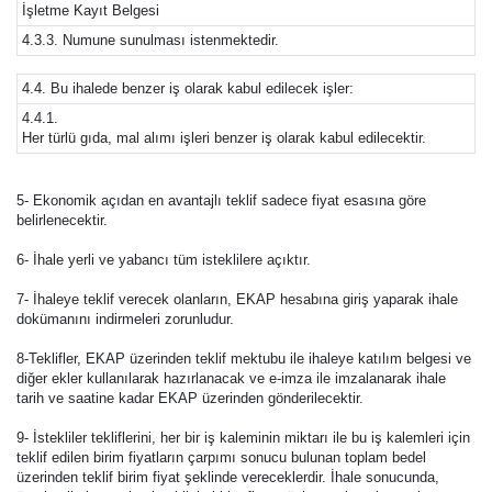
İşletme Kayıt Belgesi
4.3.3. Numune sunulması istenmektedir.
4.4. Bu ihalede benzer iş olarak kabul edilecek işler:
4.4.1.
Her türlü gıda, mal alımı işleri benzer iş olarak kabul edilecektir.
5- Ekonomik açıdan en avantajlı teklif sadece fiyat esasına göre
belirlenecektir.
6- İhale yerli ve yabancı tüm isteklilere açıktır.
7- İhaleye teklif verecek olanların, EKAP hesabına giriş yaparak ihale
dokümanını indirmeleri zorunludur.
8-Teklifler, EKAP üzerinden teklif mektubu ile ihaleye katılım belgesi ve
diğer ekler kullanılarak hazırlanacak ve e-imza ile imzalanarak ihale
tarih ve saatine kadar EKAP üzerinden gönderilecektir.
9- İstekliler tekliflerini, her bir iş kaleminin miktarı ile bu iş kalemleri için
teklif edilen birim fiyatların çarpımı sonucu bulunan toplam bedel
üzerinden teklif birim fiyat şeklinde vereceklerdir. İhale sonucunda,