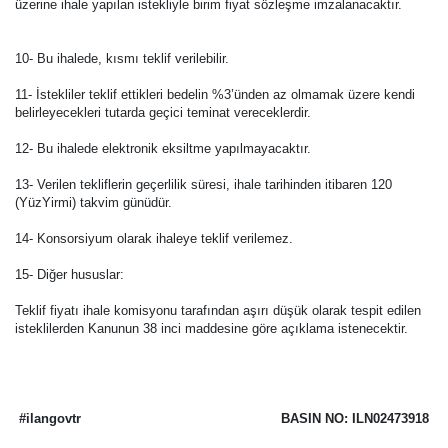
üzerine ihale yapılan istekliyle birim fiyat sözleşme imzalanacaktır.
10- Bu ihalede, kısmı teklif verilebilir.
11- İstekliler teklif ettikleri bedelin %3’ünden az olmamak üzere kendi
belirleyecekleri tutarda geçici teminat vereceklerdir.
12- Bu ihalede elektronik eksiltme yapılmayacaktır.
13- Verilen tekliflerin geçerlilik süresi, ihale tarihinden itibaren 120
(YüzYirmi) takvim günüdür.
14- Konsorsiyum olarak ihaleye teklif verilemez.
15- Diğer hususlar:
Teklif fiyatı ihale komisyonu tarafından aşırı düşük olarak tespit edilen
isteklilerden Kanunun 38 inci maddesine göre açıklama istenecektir.
#ilangovtr
BASIN NO: ILN02473918