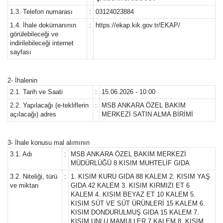
1.3. Telefon numarası
:
03124023884
1.4. İhale dokümanının
:
https://ekap.kik.gov.tr/EKAP/
görülebileceği ve
indirilebileceği internet
sayfası
2- İhalenin
2.1. Tarih ve Saati
:
15.06.2026 - 10:00
2.2. Yapılacağı (e-tekliflerin
:
MSB ANKARA ÖZEL BAKIM
açılacağı) adres
MERKEZİ SATIN ALMA BİRİMİ
3- İhale konusu mal alımının
3.1. Adı
:
MSB ANKARA ÖZEL BAKIM MERKEZİ
MÜDÜRLÜĞÜ 8 KISIM MUHTELİF GIDA
3.2. Niteliği, türü
:
1. KISIM KURU GIDA 88 KALEM 2. KISIM YAŞ
ve miktarı
GIDA 42 KALEM 3. KISIM KIRMIZI ET 6
KALEM 4. KISIM BEYAZ ET 10 KALEM 5.
KISIM SÜT VE SÜT ÜRÜNLERİ 15 KALEM 6.
KISIM DONDURULMUŞ GIDA 15 KALEM 7.
KISIM UNLU MAMULLER 7 KALEM 8. KISIM