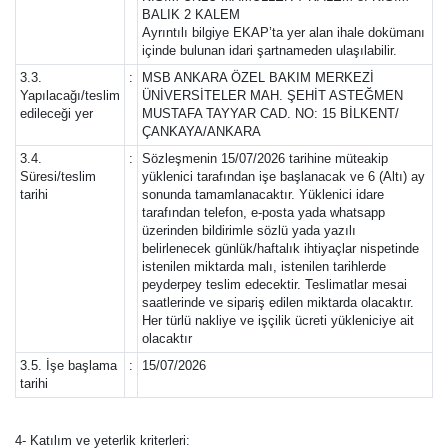
BALIK 2 KALEM
Ayrıntılı bilgiye EKAP’ta yer alan ihale dokümanı
içinde bulunan idari şartnameden ulaşılabilir.
3.3.
:
MSB ANKARA ÖZEL BAKIM MERKEZİ
Yapılacağı/teslim
ÜNİVERSİTELER MAH. ŞEHİT ASTEĞMEN
edileceği yer
MUSTAFA TAYYAR CAD. NO: 15 BİLKENT/
ÇANKAYA/ANKARA
3.4.
:
Sözleşmenin 15/07/2026 tarihine müteakip
Süresi/teslim
yüklenici tarafından işe başlanacak ve 6 (Altı) ay
tarihi
sonunda tamamlanacaktır. Yüklenici idare
tarafından telefon, e-posta yada whatsapp
üzerinden bildirimle sözlü yada yazılı
belirlenecek günlük/haftalık ihtiyaçlar nispetinde
istenilen miktarda malı, istenilen tarihlerde
peyderpey teslim edecektir. Teslimatlar mesai
saatlerinde ve sipariş edilen miktarda olacaktır.
Her türlü nakliye ve işçilik ücreti yükleniciye ait
olacaktır
3.5. İşe başlama
:
15/07/2026
tarihi
4- Katılım ve yeterlik kriterleri: