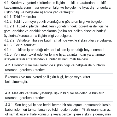
4.1. Katılım ve yeterlik kriterlerine ilişkin istekliler tarafından e-teklif
kapsamında sunulması gereken bilgi ve belgeler ile fiyat dışı unsurlara
ilişkin bilgi ve belgelere aşağıda yer verilmiştir:
4.1.1. Teklif mektubu.
4.1.2. Teklif vermeye yetkili olunduğunu gösteren bilgi ve belgeler:
4.1.2.1. Tüzel kişilerde; isteklilerin yönetimindeki görevliler ile ilgisine
göre, ortaklar ve ortaklık oranlarına (halka arz edilen hisseler hariç)/
üyelerine/kurucularına ilişkin bilgi ve belgeler.
4.1.2.2. Vekâleten ihaleye katılma halinde vekile ilişkin bilgi ve belgeler.
4.1.3. Geçici teminat.
4.1.4 İsteklinin iş ortaklığı olması halinde iş ortaklığı beyannamesi.
4.1.5. Yerli malı teklif edenler lehine fiyat avantajından yararlanmak
isteyen istekliler tarafından sunulacak yerli malı belgesi
4.2. Ekonomik ve mali yeterliğe ilişkin bilgi ve belgeler ile bunların
taşıması gereken kriterler:
Ekonomik ve mali yeterliğe ilişkin bilgi, belge veya kriter
belirtilmemiştir.
4.3. Mesleki ve teknik yeterliğe ilişkin bilgi ve belgeler ile bunların
taşıması gereken kriterler:
4.3.1. Son beş yıl içinde bedel içeren bir sözleşme kapsamında kesin
kabul işlemleri tamamlanan ve teklif edilen bedelin % 25 oranından az
olmamak üzere ihale konusu iş veya benzer işlere ilişkin iş deneyimini