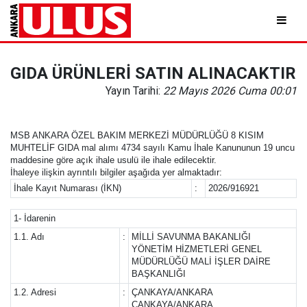
GIDA ÜRÜNLERİ SATIN ALINACAKTIR
Yayın Tarihi:
22 Mayıs 2026 Cuma 00:01
MSB ANKARA ÖZEL BAKIM MERKEZİ MÜDÜRLÜĞÜ 8 KISIM
MUHTELİF GIDA mal alımı 4734 sayılı Kamu İhale Kanununun 19 uncu
maddesine göre açık ihale usulü ile ihale edilecektir.
İhaleye ilişkin ayrıntılı bilgiler aşağıda yer almaktadır:
İhale Kayıt Numarası (İKN)
:
2026/916921
1- İdarenin
1.1. Adı
:
MİLLİ SAVUNMA BAKANLIĞI
YÖNETİM HİZMETLERİ GENEL
MÜDÜRLÜĞÜ MALİ İŞLER DAİRE
BAŞKANLIĞI
1.2. Adresi
:
ÇANKAYA/ANKARA
ÇANKAYA/ANKARA