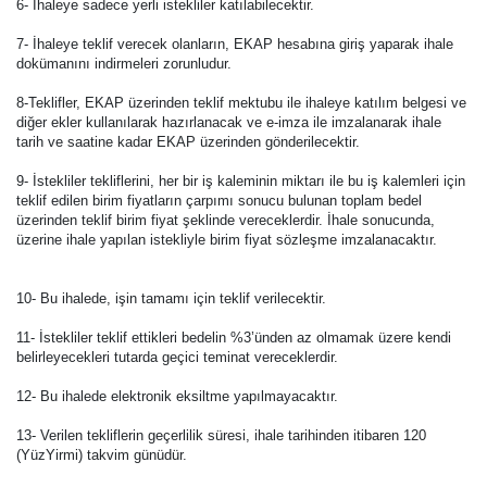
6- İhaleye sadece yerli istekliler katılabilecektir.
7- İhaleye teklif verecek olanların, EKAP hesabına giriş yaparak ihale
dokümanını indirmeleri zorunludur.
8-Teklifler, EKAP üzerinden teklif mektubu ile ihaleye katılım belgesi ve
diğer ekler kullanılarak hazırlanacak ve e-imza ile imzalanarak ihale
tarih ve saatine kadar EKAP üzerinden gönderilecektir.
9- İstekliler tekliflerini, her bir iş kaleminin miktarı ile bu iş kalemleri için
teklif edilen birim fiyatların çarpımı sonucu bulunan toplam bedel
üzerinden teklif birim fiyat şeklinde vereceklerdir. İhale sonucunda,
üzerine ihale yapılan istekliyle birim fiyat sözleşme imzalanacaktır.
10- Bu ihalede, işin tamamı için teklif verilecektir.
11- İstekliler teklif ettikleri bedelin %3’ünden az olmamak üzere kendi
belirleyecekleri tutarda geçici teminat vereceklerdir.
12- Bu ihalede elektronik eksiltme yapılmayacaktır.
13- Verilen tekliflerin geçerlilik süresi, ihale tarihinden itibaren 120
(YüzYirmi) takvim günüdür.