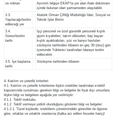
ve miktarı
Ayrıntılı bilgiye EKAP’ta yer alan ihale dokümanı
içinde bulunan idari şartnameden ulaşılabilir.
3.3.
:
Atatürk Orman Çiftliği Müdürlüğü İdari, Sosyal ve
Yapılacağı/teslim
Teknik İşler Birimi
edileceği yer
3.4.
:
İşçi personel ve özel güvenlik personeli kışlık
Süresi/teslim
giyim kıyafetleri, takım elbiseleri, bay bayan
tarihi
kışlık ayakkabıları, yüz ve banyo havluları
sözleşme tarihinden itibaren en geç 30 (otuz) gün
içerisinde Yüklenici tarafından İdareye teslim
edilecektir.
3.5. İşe başlama
:
Sözleşme tarihinden itibaren
tarihi
4- Katılım ve yeterlik kriterleri:
4.1. Katılım ve yeterlik kriterlerine ilişkin istekliler tarafından e-teklif
kapsamında sunulması gereken bilgi ve belgeler ile fiyat dışı unsurlara
ilişkin bilgi ve belgelere aşağıda yer verilmiştir:
4.1.1. Teklif mektubu.
4.1.2. Teklif vermeye yetkili olunduğunu gösteren bilgi ve belgeler:
4.1.2.1. Tüzel kişilerde; isteklilerin yönetimindeki görevliler ile ilgisine
göre, ortaklar ve ortaklık oranlarına (halka arz edilen hisseler hariç)/