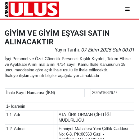
GİYİM VE GİYİM EŞYASI SATIN
ALINACAKTIR
Yayın Tarihi:
07 Ekim 2025 Salı 00:01
İşçi Personel ve Özel Güvenlik Personeli Kışlık Kıyafet, Takım Elbise
ve Ayakkabı Alımı mal alımı 4734 sayılı Kamu İhale Kanununun 19
uncu maddesine göre açık ihale usulü ile ihale edilecektir.
İhaleye ilişkin ayrıntılı bilgiler aşağıda yer almaktadır:
İhale Kayıt Numarası (İKN)
:
2025/1632677
1- İdarenin
1.1. Adı
:
ATATÜRK ORMAN ÇİFTLİĞİ
MÜDÜRLÜĞÜ
1.2. Adresi
:
Emniyet Mahallesi Yeni Çiftlik Caddesi
No: 6-3, PK:06560 Gazi -