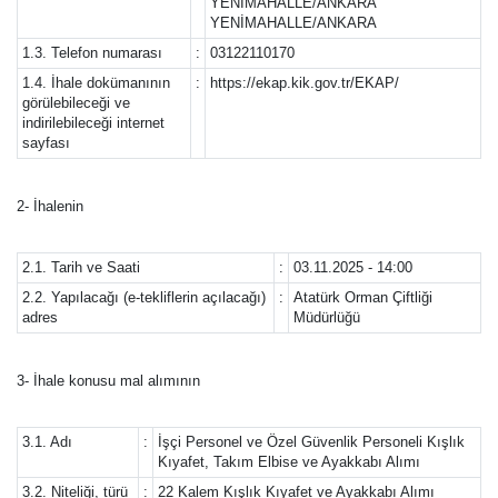
YENİMAHALLE/ANKARA
YENİMAHALLE/ANKARA
1.3. Telefon numarası
:
03122110170
1.4. İhale dokümanının
:
https://ekap.kik.gov.tr/EKAP/
görülebileceği ve
indirilebileceği internet
sayfası
2- İhalenin
2.1. Tarih ve Saati
:
03.11.2025 - 14:00
2.2. Yapılacağı (e-tekliflerin açılacağı)
:
Atatürk Orman Çiftliği
adres
Müdürlüğü
3- İhale konusu mal alımının
3.1. Adı
:
İşçi Personel ve Özel Güvenlik Personeli Kışlık
Kıyafet, Takım Elbise ve Ayakkabı Alımı
3.2. Niteliği, türü
:
22 Kalem Kışlık Kıyafet ve Ayakkabı Alımı