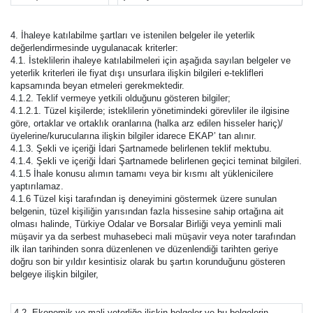
4. İhaleye katılabilme şartları ve istenilen belgeler ile yeterlik
değerlendirmesinde uygulanacak kriterler:
4.1. İsteklilerin ihaleye katılabilmeleri için aşağıda sayılan belgeler ve
yeterlik kriterleri ile fiyat dışı unsurlara ilişkin bilgileri e-teklifleri
kapsamında beyan etmeleri gerekmektedir.
4.1.2. Teklif vermeye yetkili olduğunu gösteren bilgiler;
4.1.2.1. Tüzel kişilerde; isteklilerin yönetimindeki görevliler ile ilgisine
göre, ortaklar ve ortaklık oranlarına (halka arz edilen hisseler hariç)/
üyelerine/kurucularına ilişkin bilgiler idarece EKAP’ tan alınır.
4.1.3. Şekli ve içeriği İdari Şartnamede belirlenen teklif mektubu.
4.1.4. Şekli ve içeriği İdari Şartnamede belirlenen geçici teminat bilgileri.
4.1.5 İhale konusu alımın tamamı veya bir kısmı alt yüklenicilere
yaptırılamaz.
4.1.6 Tüzel kişi tarafından iş deneyimini göstermek üzere sunulan
belgenin, tüzel kişiliğin yarısından fazla hissesine sahip ortağına ait
olması halinde, Türkiye Odalar ve Borsalar Birliği veya yeminli mali
müşavir ya da serbest muhasebeci mali müşavir veya noter tarafından
ilk ilan tarihinden sonra düzenlenen ve düzenlendiği tarihten geriye
doğru son bir yıldır kesintisiz olarak bu şartın korunduğunu gösteren
belgeye ilişkin bilgiler,
4.2. Ekonomik ve mali yeterliğe ilişkin belgeler ve bu belgelerin