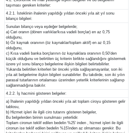
taşıması gereken kriterler:
4.2.1. İsteklinin ihalenin yapıldığı yıldan önceki yıla ait yıl sonu
bilanço bilgileri:
Sunulan bilanço veya eşdeğer belgelerde;
a) Cari oranın (dönen varlıklar/kısa vadeli borçlar) en az 0,75
olduğunu,
b) Öz kaynak oranının (öz kaynaklar/toplam aktif) en az 0,15
olduğunu,
c) Kısa vadeli banka borçlarının öz kaynaklara oranının 0,50’den
küçük olduğunu ve belirtilen üç kriterin birlikte sağlandığını göstermek
üzere yıl sonu bilanço belgelerine ilişkin bilgileri belirtebilirler.
Yukarıda belirtilen kriterleri bir önceki yılda sağlayamayanlar, son iki
yıla ait belgelerine ilişkin bilgileri sunabilirler. Bu takdirde, son iki yılın
parasal tutarlarının ortalaması üzerinden yeterlik kriterlerinin sağlanıp
sağlanmadığına bakılır.
4.2.2. İş hacmini gösteren belgeler:
a) İhalenin yapıldığı yıldan önceki yıla ait toplam ciroyu gösteren gelir
tablosu,
b) Hizmet işleri ile ilgili ciro tutarını gösteren belgeler,
Bu belgelerden birinin sunulması yeterlidir.
Toplam cironun teklif edilen bedelin %25' inden , hizmet işleri ile ilgili
cironun ise teklif edilen bedelin %15'inden az olmaması gerekir. Bu