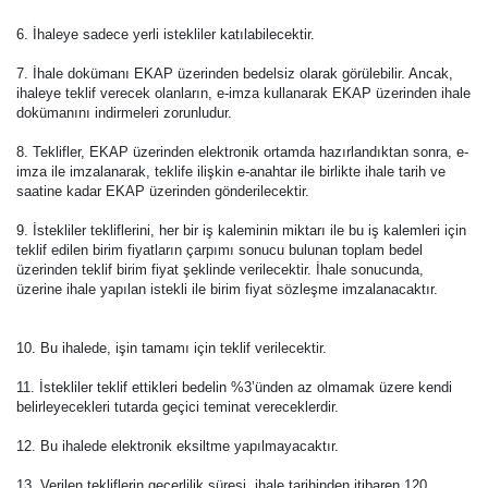
6. İhaleye sadece yerli istekliler katılabilecektir.
7. İhale dokümanı EKAP üzerinden bedelsiz olarak görülebilir. Ancak,
ihaleye teklif verecek olanların, e-imza kullanarak EKAP üzerinden ihale
dokümanını indirmeleri zorunludur.
8. Teklifler, EKAP üzerinden elektronik ortamda hazırlandıktan sonra, e-
imza ile imzalanarak, teklife ilişkin e-anahtar ile birlikte ihale tarih ve
saatine kadar EKAP üzerinden gönderilecektir.
9. İstekliler tekliflerini, her bir iş kaleminin miktarı ile bu iş kalemleri için
teklif edilen birim fiyatların çarpımı sonucu bulunan toplam bedel
üzerinden teklif birim fiyat şeklinde verilecektir. İhale sonucunda,
üzerine ihale yapılan istekli ile birim fiyat sözleşme imzalanacaktır.
10. Bu ihalede, işin tamamı için teklif verilecektir.
11. İstekliler teklif ettikleri bedelin %3’ünden az olmamak üzere kendi
belirleyecekleri tutarda geçici teminat vereceklerdir.
12. Bu ihalede elektronik eksiltme yapılmayacaktır.
13. Verilen tekliflerin geçerlilik süresi, ihale tarihinden itibaren 120