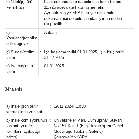
b) Niteliği, türü
:
İhale dokümanlarında belirtilen farklı türlerde
ve miktarı
11.725 adet data hattı hizmet alımı
Ayrıntılı bilgiye EKAP’ ta yer alan ihale
dokümanı içinde bulunan idari şartnameden
ulaşılabilir.
c)
:
Ankara
Yapılacağı/teslim
edileceği yer
ç) Süresi/teslim
:
İşe başlama tarihi 01.01.2025, işin bitiş tarihi
tarihi
31.12.2025
d) İşe başlama
:
01.01.2025
tarihi
3-İhalenin
a) İhale (son teklif
:
19.11.2024- 10:30
verme) tarih ve saati
b) İhale komisyonunun
:
Üniversiteler Mah. Dumlupınar Bulvarı
toplantı yeri (e-
No:151 Kat -1 (Bilgi Teknolojileri Genel
tekliflerin açılacağı
Müdürlüğü Toplantı Salonu)
adres)
Çankaya/ANKARA