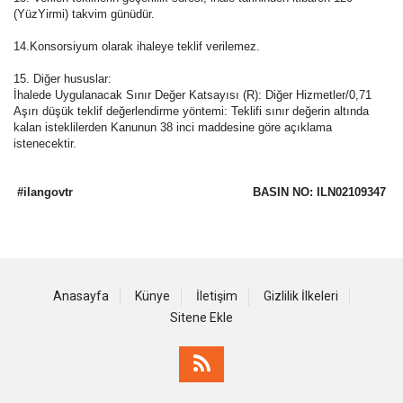
(YüzYirmi) takvim günüdür.
14.Konsorsiyum olarak ihaleye teklif verilemez.
15. Diğer hususlar:
İhalede Uygulanacak Sınır Değer Katsayısı (R): Diğer Hizmetler/0,71
Aşırı düşük teklif değerlendirme yöntemi: Teklifi sınır değerin altında
kalan isteklilerden Kanunun 38 inci maddesine göre açıklama
istenecektir.
#ilangovtr
BASIN NO: ILN02109347
Anasayfa
Künye
İletişim
Gizlilik İlkeleri
Sitene Ekle