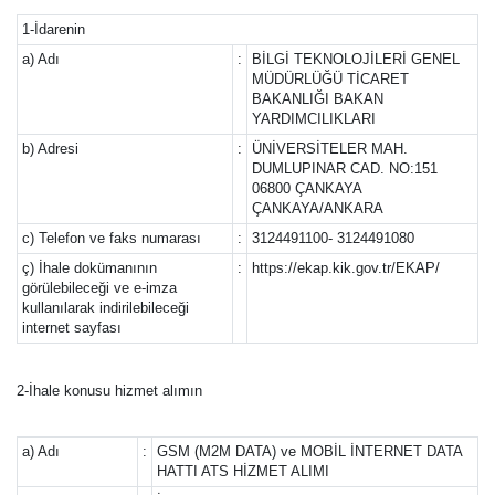
1-İdarenin
a) Adı
:
BİLGİ TEKNOLOJİLERİ GENEL
MÜDÜRLÜĞÜ TİCARET
BAKANLIĞI BAKAN
YARDIMCILIKLARI
b) Adresi
:
ÜNİVERSİTELER MAH.
DUMLUPINAR CAD. NO:151
06800 ÇANKAYA
ÇANKAYA/ANKARA
c) Telefon ve faks numarası
:
3124491100- 3124491080
ç) İhale dokümanının
:
https://ekap.kik.gov.tr/EKAP/
görülebileceği ve e-imza
kullanılarak indirilebileceği
internet sayfası
2-İhale konusu hizmet alımın
a) Adı
:
GSM (M2M DATA) ve MOBİL İNTERNET DATA
HATTI ATS HİZMET ALIMI