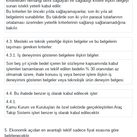
kriterlerden herhangi birini sağlayan ve sağladığı kritere ilişkin belgeyi
sunan istekli yeterli kabul edilir.
Bu kriterleri bir önceki yılda sağlayamayanlar, son iki yıla ait
belgelerini sunabilirler. Bu takdirde son iki yılın parasal tutarlarının
ortalaması üzerinden yeterlik kriterlerinin sağlanıp sağlanamadığına
bakılır.
4.3. Mesleki ve teknik yeterliğe ilişkin belgeler ve bu belgelerin
taşıması gereken kriterler:
4.3.1. İş deneyimini gösteren belgelere ilişkin bilgiler:
Son beş yıl içinde bedel içeren bir sözleşme kapsamında kabul
işlemleri tamamlanan ve teklif edilen bedelin % 30 oranından az
olmamak üzere, ihale konusu iş veya benzer işlere ilişkin iş
deneyimini gösteren belgeler veya teknolojik ürün deneyim belgesi.
4.4. Bu ihalede benzer iş olarak kabul edilecek işler:
4.4.1.
Kamu Kurum ve Kuruluşları ile özel sektörde gerçekleştirilen Araç
Takip Sistemi işleri benzer iş olarak kabul edilecektir.
5. Ekonomik açıdan en avantajlı teklif sadece fiyat esasına göre
belirlenecektir.