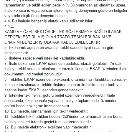
tamamlanan ve teklif edilen bedelin % 50 oranından az olmamak üzere,
ihale konusu iş veya benzer işlere ilişkin iş deneyimini gösteren belgeler
veya teknolojik ürün deneyim belgesi.
4.4. Bu ihalede benzer iş olarak kabul edilecek işler:
4.4.1.
KAMU VE ÖZEL SEKTÖRDE TEK SÖZLEŞMEYE BAĞLI OLARAK
GERÇEKLEŞTİRİLMİŞ OLAN TRAFO TESİSLERİ BAKIM VE
ONARIMI BENZER İŞ OLARAK KABUL EDİLECEKTİR
5. Ekonomik açıdan en avantajlı teklif sadece fiyat esasına göre
belirlenecektir.
6. İhaleye sadece yerli istekliler katılabilecektir.
7. İhale dokümanı EKAP üzerinden bedelsiz olarak görülebilir. Ancak,
ihaleye teklif verecek olanların, e-imza kullanarak EKAP üzerinden ihale
dokümanını indirmeleri zorunludur.
8. Teklifler, EKAP üzerinden elektronik ortamda hazırlandıktan sonra, e-
imza ile imzalanarak, teklife ilişkin e-anahtar ile birlikte ihale tarih ve
saatine kadar EKAP üzerinden gönderilecektir.
9. İstekliler tekliflerini, götürü bedel üzerinden vereceklerdir. İhale
sonucunda, üzerine ihale yapılan istekliyle toplam bedel üzerinden
götürü bedel sözleşme imzalanacaktır.
10. Bu ihalede, işin tamamı için teklif verilecektir.
11. İstekliler teklif ettikleri bedelin %3’ünden az olmamak üzere kendi
belirleyecekleri tutarda geçici teminat vereceklerdir.
12. Bu ihalede elektronik eksiltme yapılmayacaktır.