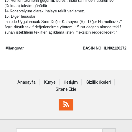
13. Verilen tekliflerin geçerlilik süresi, ihale tarihinden itibaren 90
(Doksan) takvim günüdür.
14.Konsorsiyum olarak ihaleye teklif verilemez.
15. Diğer hususlar:
İhalede Uygulanacak Sınır Değer Katsayısı (R) : Diğer Hizmetler/0,71
Aşırı düşük teklif değerlendirme yöntemi : Sınır değerin altında teklif
sunan isteklilerin teklifleri açıklama istenilmeksizin reddedilecektir.
#ilangovtr
BASIN NO: ILN02120272
Anasayfa
Künye
İletişim
Gizlilik İlkeleri
Sitene Ekle