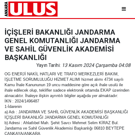
İÇİŞLERİ BAKANLIĞI JANDARMA
GENEL KOMUTANLIĞI JANDARMA
VE SAHİL GÜVENLİK AKADEMİSİ
BAŞKANLIĞI
Yayın Tarihi:
13 Kasım 2024 Çarşamba 04:08
OG ENERJİ NAKİL HATLARI VE TRAFO MERKEZLERİ BAKIM,
İŞLETME SORUMLULUĞU HİZMET ALIMI hizmet alımı 4734 sayılı
Kamu İhale Kanununun 19 uncu maddesine göre açık ihale usulü ile
ihale edilecek olup, teklifler sadece elektronik ortamda EKAP üzerinden
alınacaktır. İhaleye ilişkin ayrıntılı bilgiler aşağıda yer almaktadır:
İKN : 2024/1496487
1-İdarenin
a) Adı : JANDARMA VE SAHİL GÜVENLİK AKADEMİSİ BAŞKANLIĞI
İÇİŞLERİ BAKANLIĞI JANDARMA GENEL KOMUTANLIĞI
b) Adresi : Ahlatlıbel Mah. Şehit Savcı Mehmet Selim KİRAZ Bul.
Jandarma ve Sahil Güvenlik Akademisi Başkanlığı 06810 BEYTEPE
ÇANKAYA/ANKARA