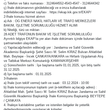
c) Telefon ve faks numarası : 3124644552-4543-4547 - 3124644342
ç) İhale dokümanının görülebileceği ve e-imza kullanılarak
indirilebileceği internet sayfası : https://ekap.kik.gov.tr/EKAP/
2-İhale konusu hizmet alımın
a) Adı : OG ENERJİ NAKİL HATLARI VE TRAFO MERKEZLERİ
BAKIM, İŞLETME SORUMLULUĞU HİZMET ALIMI
b) Niteliği, türü ve miktarı :
28 ADET TRAFONUN BAKIM VE İŞLETME SORUMLULUĞU
Ayrıntılı bilgiye EKAP’ta yer alan ihale dokümanı içinde bulunan idari
şartnameden ulaşılabilir.
c) Yapılacağı/teslim edileceği yer : Jandarma ve Sahil Güvenlik
Akademisi Başkanlığı Şehit Savcı M. Selim KİRAZ Bulvarı Ahlatlıbel
Mah. Beytepe - İncek ÇANKAYA/ANKARA ve Hirfanlı Uygulamalı Atış
ve Tatbikat Merkezi Komutanlığı KAMAN/KIRŞEHİR
ç) Süresi/teslim tarihi : İşe başlama tarihi 01.01.2025, işin bitiş tarihi
31.12.2025
d) İşe başlama tarihi : 01.01.2025
3-İhalenin
a) İhale (son teklif verme) tarih ve saati : 03.12.2024 - 10:00
b) İhale komisyonunun toplantı yeri (e-tekliflerin açılacağı adres) :
Ahlatlıbel Mah. Şehit Savcı M. Selim KİRAZ Bulvarı Jandarma ve Sahil
Güvenlik Akademisi Başkanlığı İhale Komisyonu Başkanlığı BEYTEPE
/ ÇANKAYA
4. İhaleye katılabilme şartları ve istenilen belgeler ile yeterlik
değerlendirmesinde uygulanacak kriterler: