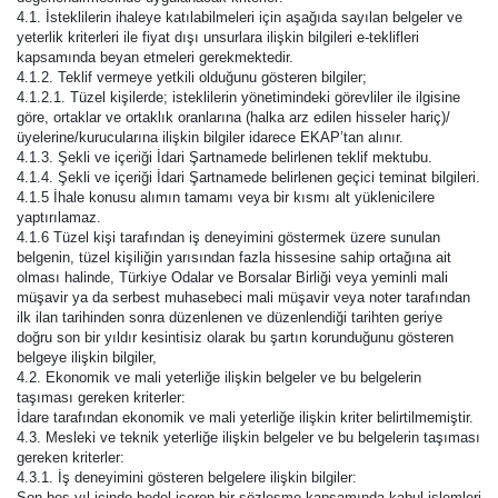
4.1. İsteklilerin ihaleye katılabilmeleri için aşağıda sayılan belgeler ve
yeterlik kriterleri ile fiyat dışı unsurlara ilişkin bilgileri e-teklifleri
kapsamında beyan etmeleri gerekmektedir.
4.1.2. Teklif vermeye yetkili olduğunu gösteren bilgiler;
4.1.2.1. Tüzel kişilerde; isteklilerin yönetimindeki görevliler ile ilgisine
göre, ortaklar ve ortaklık oranlarına (halka arz edilen hisseler hariç)/
üyelerine/kurucularına ilişkin bilgiler idarece EKAP’tan alınır.
4.1.3. Şekli ve içeriği İdari Şartnamede belirlenen teklif mektubu.
4.1.4. Şekli ve içeriği İdari Şartnamede belirlenen geçici teminat bilgileri.
4.1.5 İhale konusu alımın tamamı veya bir kısmı alt yüklenicilere
yaptırılamaz.
4.1.6 Tüzel kişi tarafından iş deneyimini göstermek üzere sunulan
belgenin, tüzel kişiliğin yarısından fazla hissesine sahip ortağına ait
olması halinde, Türkiye Odalar ve Borsalar Birliği veya yeminli mali
müşavir ya da serbest muhasebeci mali müşavir veya noter tarafından
ilk ilan tarihinden sonra düzenlenen ve düzenlendiği tarihten geriye
doğru son bir yıldır kesintisiz olarak bu şartın korunduğunu gösteren
belgeye ilişkin bilgiler,
4.2. Ekonomik ve mali yeterliğe ilişkin belgeler ve bu belgelerin
taşıması gereken kriterler:
İdare tarafından ekonomik ve mali yeterliğe ilişkin kriter belirtilmemiştir.
4.3. Mesleki ve teknik yeterliğe ilişkin belgeler ve bu belgelerin taşıması
gereken kriterler:
4.3.1. İş deneyimini gösteren belgelere ilişkin bilgiler:
Son beş yıl içinde bedel içeren bir sözleşme kapsamında kabul işlemleri