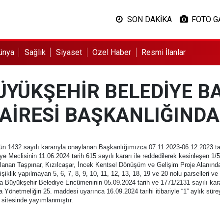
SON DAKİKA
FOTO G
ünya
Sağlık
Siyaset
Özel Haber
Resmi İlanlar
ÜYÜKŞEHİR BELEDİYE B
DAİRESİ BAŞKANLIĞIND
 1432 sayılı kararıyla onaylanan Başkanlığımızca 07.11.2023-06.12.2023 tarih
iye Meclisinin 11.06.2024 tarih 615 sayılı kararı ile reddedilerek kesinleşen 
rlanan Taşpınar, Kızılcaşar, İncek Kentsel Dönüşüm ve Gelişim Proje Alanınd
ğişiklik yapılmayan 5, 6, 7, 8, 9, 10, 11, 12, 13, 18, 19 ve 20 nolu parselleri
a Büyükşehir Belediye Encümeninin 05.09.2024 tarih ve 1771/2131 sayılı kara
Yönetmeliğin 25. maddesi uyarınca 16.09.2024 tarihi itibariyle “1” aylık sür
 sitesinde yayımlanmıştır.