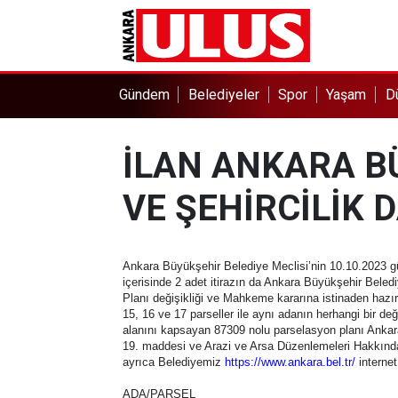
Gündem
Belediyeler
Spor
Yaşam
D
İLAN ANKARA B
VE ŞEHİRCİLİK 
Ankara Büyükşehir Belediye Meclisi’nin 10.10.2023 gün
içerisinde 2 adet itirazın da Ankara Büyükşehir Beled
Planı değişikliği ve Mahkeme kararına istinaden hazı
15, 16 ve 17 parseller ile aynı adanın herhangi bir de
alanını kapsayan 87309 nolu parselasyon planı Ankar
19. maddesi ve Arazi ve Arsa Düzenlemeleri Hakkında 
ayrıca Belediyemiz
https://www.ankara.bel.tr/
internet
ADA/PARSEL