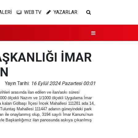
ALERİ
WEB TV
YAZARLAR
AŞKANLIĞI İMAR
AN
Yayın Tarihi:
16 Eylül 2024 Pazartesi 00:01
leri arasında ilan edilen ve ilan/askı süresi
1/5000 ölçekli Nazım ve 1/1000 ölçekli Uygulama İmar
a kalan Gölbaşı İlçesi İncek Mahallesi 111281 ada 14,
 ve Tuluntaş Mahallesi 111447 adanın güneyindeki park
rı ile onaylanmış olup, 3194 sayılı İmar Kanunu’nun
eyle Başkanlığımız ilan panosunda askıya çıkarılmış