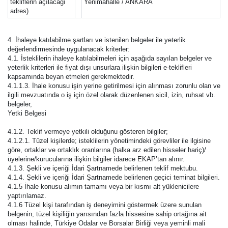
tekliflerin açılacağı
Yenimahalle / ANKARA
adres)
4. İhaleye katılabilme şartları ve istenilen belgeler ile yeterlik
değerlendirmesinde uygulanacak kriterler:
4.1. İsteklilerin ihaleye katılabilmeleri için aşağıda sayılan belgeler ve
yeterlik kriterleri ile fiyat dışı unsurlara ilişkin bilgileri e-teklifleri
kapsamında beyan etmeleri gerekmektedir.
4.1.1.3. İhale konusu işin yerine getirilmesi için alınması zorunlu olan ve
ilgili mevzuatında o iş için özel olarak düzenlenen sicil, izin, ruhsat vb.
belgeler,
Yetki Belgesi
4.1.2. Teklif vermeye yetkili olduğunu gösteren bilgiler;
4.1.2.1. Tüzel kişilerde; isteklilerin yönetimindeki görevliler ile ilgisine
göre, ortaklar ve ortaklık oranlarına (halka arz edilen hisseler hariç)/
üyelerine/kurucularına ilişkin bilgiler idarece EKAP’tan alınır.
4.1.3. Şekli ve içeriği İdari Şartnamede belirlenen teklif mektubu.
4.1.4. Şekli ve içeriği İdari Şartnamede belirlenen geçici teminat bilgileri.
4.1.5 İhale konusu alımın tamamı veya bir kısmı alt yüklenicilere
yaptırılamaz.
4.1.6 Tüzel kişi tarafından iş deneyimini göstermek üzere sunulan
belgenin, tüzel kişiliğin yarısından fazla hissesine sahip ortağına ait
olması halinde, Türkiye Odalar ve Borsalar Birliği veya yeminli mali