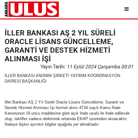
İLLER BANKASI AŞ 2 YIL SÜRELİ
ORACLE LİSANS GÜNCELLEME,
GARANTİ VE DESTEK HİZMETİ
ALINMASI İŞİ
Yayın Tarihi:
11 Eylül 2024 Çarşamba 00:01
İLLER BANKASI ANONİM ŞİRKETİ YATIRIM KOORDİNASYON
DAİRESİ BAŞKANLIĞI
İller Bankası AŞ 2 Yıl Süreli Oracle Lisans Güncelleme, Garanti ve
Destek Hizmeti Alınması İşi hizmet alımı 4734 sayılı Kamu İhale
Kanununun 19 uncu maddesine göre açık ihale usulü ile ihale edilecek
olup, teklifler sadece elektronik ortamda EKAP üzerinden alınacaktır.
İhaleye ilişkin ayrıntılı bilgiler aşağıda yer almaktadır: