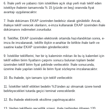
6. İhale yerli ve yabancı tüm isteklilere açık olup yerli malı teklif eden
istekliye ihalenin tamamında % 15 (yüzde on beş) oranında fiyat
avantajı uygulanacaktır.
7. İhale dokümanı EKAP üzerinden bedelsiz olarak görülebilir. Ancak,
ihaleye teklif verecek olanların, e-imza kullanarak EKAP üzerinden ihale
dokümanını indirmeleri zorunludur.
8. Teklifler, EKAP üzerinden elektronik ortamda hazırlandıktan sonra, e-
imza ile imzalanarak, teklife ilişkin e-anahtar ile birlikte ihale tarih ve
saatine kadar EKAP üzerinden gönderilecektir.
9. İstekliler tekliflerini, her bir iş kaleminin miktarı ile bu iş kalemleri için
teklif edilen birim fiyatların çarpımı sonucu bulunan toplam bedel
üzerinden teklif birim fiyat şeklinde verilecektir. İhale sonucunda,
üzerine ihale yapılan istekli ile birim fiyat sözleşme imzalanacaktır.
10. Bu ihalede, işin tamamı için teklif verilecektir.
11. İstekliler teklif ettikleri bedelin %3’ünden az olmamak üzere kendi
belirleyecekleri tutarda geçici teminat vereceklerdir.
12. Bu ihalede elektronik eksiltme yapılmayacaktır.
13. Verilen tekliflerin geçerlilik süresi, ihale tarihinden itibaren 120