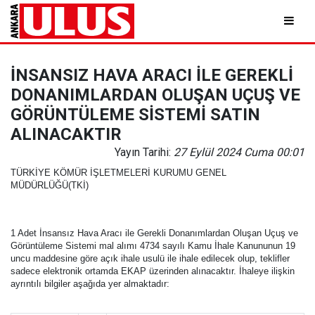
İNSANSIZ HAVA ARACI İLE GEREKLİ
DONANIMLARDAN OLUŞAN UÇUŞ VE
GÖRÜNTÜLEME SİSTEMİ SATIN
ALINACAKTIR
Yayın Tarihi:
27 Eylül 2024 Cuma 00:01
TÜRKİYE KÖMÜR İŞLETMELERİ KURUMU GENEL
MÜDÜRLÜĞÜ(TKİ)
1 Adet İnsansız Hava Aracı ile Gerekli Donanımlardan Oluşan Uçuş ve
Görüntüleme Sistemi mal alımı 4734 sayılı Kamu İhale Kanununun 19
uncu maddesine göre açık ihale usulü ile ihale edilecek olup, teklifler
sadece elektronik ortamda EKAP üzerinden alınacaktır. İhaleye ilişkin
ayrıntılı bilgiler aşağıda yer almaktadır: