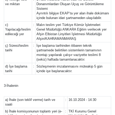
ve miktarı
Donanımlardan Oluşan Uçuş ve Görüntüleme
Sistemi
Ayrıntılı bilgiye EKAP’ta yer alan ihale dokümanı
içinde bulunan idari şartnameden ulaşılabilir.
c)
:
Malın teslim yeri Türkiye Kömür İşletmeleri
Yapılacağı/teslim
Genel Müdürlüğü ANKARA Eğitim verilecek yer
edileceği yer
Afşin Elbistan Linyitleri İşletmesi Müdürlüğü
Afşin/KAHRAMANMARAŞ
ç) Süresi/teslim
:
İşe başlama tarihinden itibaren teknik
tarihi
şartnamede belirtilen sistemlerin tamamının
montajı yapılarak çalışır vaziyette teslimi 8
(sekiz) haftada tamamlanacaktır.
d) İşe başlama
:
Sözleşmenin imzalanmasını müteakip 5 gün
tarihi
içinde işe başlanacaktır.
3-İhalenin
a) İhale (son teklif verme) tarih ve
:
16.10.2024 - 14:30
saati
b) İhale komisyonunun toplantı yeri (e-
:
TKİ Kurumu Genel