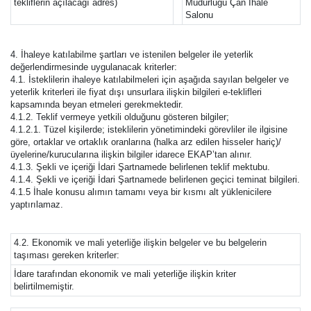
tekliflerin açılacağı adres)
Müdürlüğü Çan İhale
Salonu
4. İhaleye katılabilme şartları ve istenilen belgeler ile yeterlik
değerlendirmesinde uygulanacak kriterler:
4.1. İsteklilerin ihaleye katılabilmeleri için aşağıda sayılan belgeler ve
yeterlik kriterleri ile fiyat dışı unsurlara ilişkin bilgileri e-teklifleri
kapsamında beyan etmeleri gerekmektedir.
4.1.2. Teklif vermeye yetkili olduğunu gösteren bilgiler;
4.1.2.1. Tüzel kişilerde; isteklilerin yönetimindeki görevliler ile ilgisine
göre, ortaklar ve ortaklık oranlarına (halka arz edilen hisseler hariç)/
üyelerine/kurucularına ilişkin bilgiler idarece EKAP’tan alınır.
4.1.3. Şekli ve içeriği İdari Şartnamede belirlenen teklif mektubu.
4.1.4. Şekli ve içeriği İdari Şartnamede belirlenen geçici teminat bilgileri.
4.1.5 İhale konusu alımın tamamı veya bir kısmı alt yüklenicilere
yaptırılamaz.
4.2. Ekonomik ve mali yeterliğe ilişkin belgeler ve bu belgelerin
taşıması gereken kriterler:
İdare tarafından ekonomik ve mali yeterliğe ilişkin kriter
belirtilmemiştir.