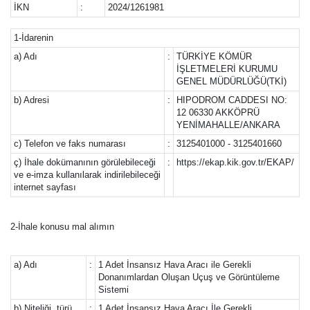
İKN
:
2024/1261981
1-İdarenin
a) Adı
:
TÜRKİYE KÖMÜR
İŞLETMELERİ KURUMU
GENEL MÜDÜRLÜĞÜ(TKİ)
b) Adresi
:
HIPODROM CADDESI NO:
12 06330 AKKÖPRÜ
YENİMAHALLE/ANKARA
c) Telefon ve faks numarası
:
3125401000 - 3125401660
ç) İhale dokümanının görülebileceği
:
https://ekap.kik.gov.tr/EKAP/
ve e-imza kullanılarak indirilebileceği
internet sayfası
2-İhale konusu mal alımın
a) Adı
:
1 Adet İnsansız Hava Aracı ile Gerekli
Donanımlardan Oluşan Uçuş ve Görüntüleme
Sistemi
b) Niteliği, türü
:
1 Adet İnsansız Hava Aracı İle Gerekli