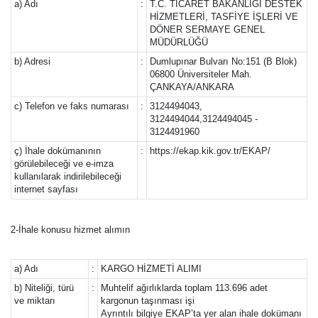
a) Adı
:
T.C. TİCARET BAKANLIĞI DESTEK
HİZMETLERİ, TASFİYE İŞLERİ VE
DÖNER SERMAYE GENEL
MÜDÜRLÜĞÜ
b) Adresi
:
Dumlupınar Bulvarı No:151 (B Blok)
06800 Üniversiteler Mah.
ÇANKAYA/ANKARA
c) Telefon ve faks numarası
:
3124494043,
3124494044,3124494045 -
3124491960
ç) İhale dokümanının
:
https://ekap.kik.gov.tr/EKAP/
görülebileceği ve e-imza
kullanılarak indirilebileceği
internet sayfası
2-İhale konusu hizmet alımın
a) Adı
:
KARGO HİZMETİ ALIMI
b) Niteliği, türü
:
Muhtelif ağırlıklarda toplam 113.696 adet
ve miktarı
kargonun taşınması işi
Ayrıntılı bilgiye EKAP’ta yer alan ihale dokümanı