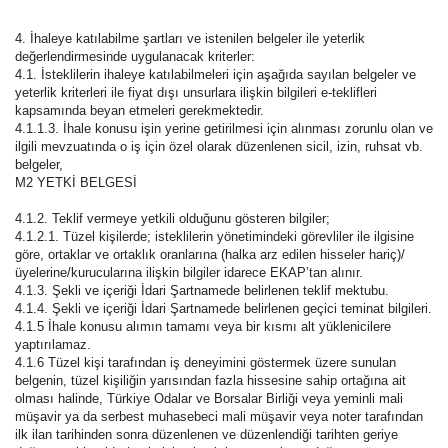
4. İhaleye katılabilme şartları ve istenilen belgeler ile yeterlik
değerlendirmesinde uygulanacak kriterler:
4.1. İsteklilerin ihaleye katılabilmeleri için aşağıda sayılan belgeler ve
yeterlik kriterleri ile fiyat dışı unsurlara ilişkin bilgileri e-teklifleri
kapsamında beyan etmeleri gerekmektedir.
4.1.1.3. İhale konusu işin yerine getirilmesi için alınması zorunlu olan ve
ilgili mevzuatında o iş için özel olarak düzenlenen sicil, izin, ruhsat vb.
belgeler,
M2 YETKİ BELGESİ
4.1.2. Teklif vermeye yetkili olduğunu gösteren bilgiler;
4.1.2.1. Tüzel kişilerde; isteklilerin yönetimindeki görevliler ile ilgisine
göre, ortaklar ve ortaklık oranlarına (halka arz edilen hisseler hariç)/
üyelerine/kurucularına ilişkin bilgiler idarece EKAP’tan alınır.
4.1.3. Şekli ve içeriği İdari Şartnamede belirlenen teklif mektubu.
4.1.4. Şekli ve içeriği İdari Şartnamede belirlenen geçici teminat bilgileri.
4.1.5 İhale konusu alımın tamamı veya bir kısmı alt yüklenicilere
yaptırılamaz.
4.1.6 Tüzel kişi tarafından iş deneyimini göstermek üzere sunulan
belgenin, tüzel kişiliğin yarısından fazla hissesine sahip ortağına ait
olması halinde, Türkiye Odalar ve Borsalar Birliği veya yeminli mali
müşavir ya da serbest muhasebeci mali müşavir veya noter tarafından
ilk ilan tarihinden sonra düzenlenen ve düzenlendiği tarihten geriye