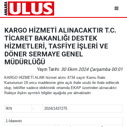
KARGO HİZMETİ ALINACAKTIR T.C.
TİCARET BAKANLIĞI DESTEK
HİZMETLERİ, TASFİYE İŞLERİ VE
DÖNER SERMAYE GENEL
MÜDÜRLÜĞÜ
Yayın Tarihi:
30 Ekim 2024 Çarşamba 00:01
KARGO HİZMETİ ALIMI hizmet alımı 4734 sayılı Kamu İhale
Kanununun 19 uncu maddesine göre açık ihale usulü ile ihale edilecek
olup, teklifler sadece elektronik ortamda EKAP üzerinden alınacaktır.
İhaleye ilişkin ayrıntılı bilgiler aşağıda yer almaktadır:
İKN
:
2024/1437275
1-İdarenin