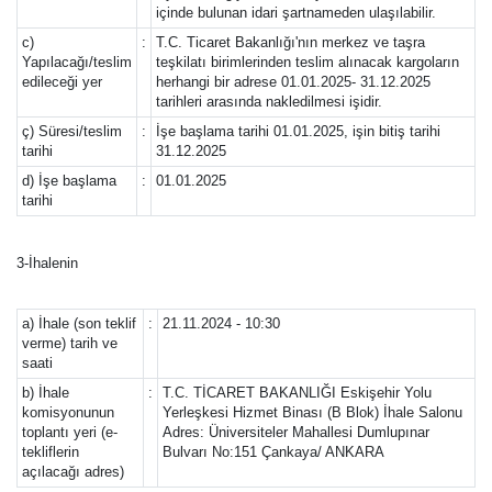
içinde bulunan idari şartnameden ulaşılabilir.
c)
:
T.C. Ticaret Bakanlığı'nın merkez ve taşra
Yapılacağı/teslim
teşkilatı birimlerinden teslim alınacak kargoların
edileceği yer
herhangi bir adrese 01.01.2025- 31.12.2025
tarihleri arasında nakledilmesi işidir.
ç) Süresi/teslim
:
İşe başlama tarihi 01.01.2025, işin bitiş tarihi
tarihi
31.12.2025
d) İşe başlama
:
01.01.2025
tarihi
3-İhalenin
a) İhale (son teklif
:
21.11.2024 - 10:30
verme) tarih ve
saati
b) İhale
:
T.C. TİCARET BAKANLIĞI Eskişehir Yolu
komisyonunun
Yerleşkesi Hizmet Binası (B Blok) İhale Salonu
toplantı yeri (e-
Adres: Üniversiteler Mahallesi Dumlupınar
tekliflerin
Bulvarı No:151 Çankaya/ ANKARA
açılacağı adres)