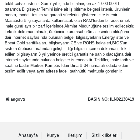
teklif cetveli istenir. Son 7 yıl içinde bitirilmiş en az 1.000.000TL
tutarında Bilgisayar Temini işine ait iş bitirme belgesi istenir. Ürünlerin
marka, model, teslim ve garanti sürelerini gösteren liste istenir.
Masaüstü Bilgisayarlarda kullanılacak olan RAM’lerden bir adet örnek
ihale günü ayrı bir zarf içerisinde Alımlar Müdürlüğüne teslim edilecektir.
Teknik dokuman olarak; üreticinin kurumsal ürün ailesinden olduğuna
dair internet sayfasında bulunan belge, bilgisayarların Energy star ve
Epeat Gold sertifikaları, bilgisayarın CE ve ROHS belgeleri,BIOS'un
sistem üreticisi tarafından geliştirildiği bilgisini içeren dokuman, Teklif
edilen bilgisayarın 3 yıl yerinde üretici garantisine sahip olacağına dair
internet sayfasında bulunan belgeler istenecektir. Teklifler, ihale tarih ve
saatine kadar Merkez Kampüs İdari Bina B-04 numaralı odada elden
teslim edilir veya aynı adrese iadeli taahhütlü mektupla gönderilir.
#ilangovtr
BASIN NO: ILN02130419
Anasayfa
Künye
İletişim
Gizlilik İlkeleri