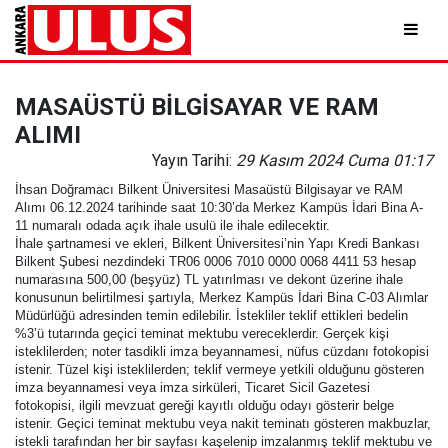
MASAÜSTÜ BİLGİSAYAR VE RAM
ALIMI
Yayın Tarihi:
29 Kasım 2024 Cuma 01:17
İhsan Doğramacı Bilkent Üniversitesi Masaüstü Bilgisayar ve RAM
Alımı 06.12.2024 tarihinde saat 10:30’da Merkez Kampüs İdari Bina A-
11 numaralı odada açık ihale usulü ile ihale edilecektir.
İhale şartnamesi ve ekleri, Bilkent Üniversitesi’nin Yapı Kredi Bankası
Bilkent Şubesi nezdindeki TR06 0006 7010 0000 0068 4411 53 hesap
numarasına 500,00 (beşyüz) TL yatırılması ve dekont üzerine ihale
konusunun belirtilmesi şartıyla, Merkez Kampüs İdari Bina C-03 Alımlar
Müdürlüğü adresinden temin edilebilir. İstekliler teklif ettikleri bedelin
%3’ü tutarında geçici teminat mektubu vereceklerdir. Gerçek kişi
isteklilerden; noter tasdikli imza beyannamesi, nüfus cüzdanı fotokopisi
istenir. Tüzel kişi isteklilerden; teklif vermeye yetkili olduğunu gösteren
imza beyannamesi veya imza sirküleri, Ticaret Sicil Gazetesi
fotokopisi, ilgili mevzuat gereği kayıtlı olduğu odayı gösterir belge
istenir. Geçici teminat mektubu veya nakit teminatı gösteren makbuzlar,
istekli tarafından her bir sayfası kaşelenip imzalanmış teklif mektubu ve