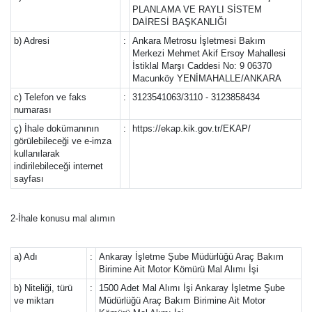
PLANLAMA VE RAYLI SİSTEM
DAİRESİ BAŞKANLIĞI
b) Adresi
:
Ankara Metrosu İşletmesi Bakım
Merkezi Mehmet Akif Ersoy Mahallesi
İstiklal Marşı Caddesi No: 9 06370
Macunköy YENİMAHALLE/ANKARA
c) Telefon ve faks
:
3123541063/3110 - 3123858434
numarası
ç) İhale dokümanının
:
https://ekap.kik.gov.tr/EKAP/
görülebileceği ve e-imza
kullanılarak
indirilebileceği internet
sayfası
2-İhale konusu mal alımın
a) Adı
:
Ankaray İşletme Şube Müdürlüğü Araç Bakım
Birimine Ait Motor Kömürü Mal Alımı İşi
b) Niteliği, türü
:
1500 Adet Mal Alımı İşi Ankaray İşletme Şube
ve miktarı
Müdürlüğü Araç Bakım Birimine Ait Motor