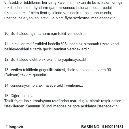
9. İstekliler tekliflerini, her bir iş kaleminin miktarı ile bu iş kalemleri için
teklif edilen birim fiyatların çarpımı sonucu bulunan toplam bedel
üzerinden teklif birim fiyat şeklinde verilecektir. İhale sonucunda,
üzerine ihale yapılan istekli ile birim fiyat sözleşme imzalanacaktır.
10. Bu ihalede, işin tamamı için teklif verilecektir.
11. İstekliler teklif ettikleri bedelin %3’ünden az olmamak üzere kendi
belirleyecekleri tutarda geçici teminat vereceklerdir.
12. Bu ihalede elektronik eksiltme yapılmayacaktır.
13. Verilen tekliflerin geçerlilik süresi, ihale tarihinden itibaren 90
(Doksan) takvim günüdür.
14.Konsorsiyum olarak ihaleye teklif verilemez.
15. Diğer hususlar:
Teklif fiyatı ihale komisyonu tarafından aşırı düşük olarak tespit edilen
isteklilerden Kanunun 38 inci maddesine göre açıklama istenecektir.
#ilangovtr
BASIN NO: ILN02119181