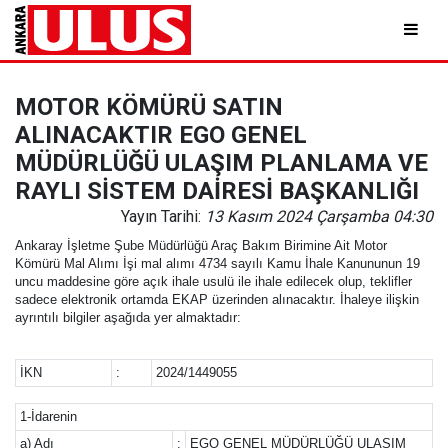
MOTOR KÖMÜRÜ SATIN
ALINACAKTIR EGO GENEL
MÜDÜRLÜĞÜ ULAŞIM PLANLAMA VE
RAYLI SİSTEM DAİRESİ BAŞKANLIĞI
Yayın Tarihi:
13 Kasım 2024 Çarşamba 04:30
Ankaray İşletme Şube Müdürlüğü Araç Bakım Birimine Ait Motor
Kömürü Mal Alımı İşi mal alımı 4734 sayılı Kamu İhale Kanununun 19
uncu maddesine göre açık ihale usulü ile ihale edilecek olup, teklifler
sadece elektronik ortamda EKAP üzerinden alınacaktır. İhaleye ilişkin
ayrıntılı bilgiler aşağıda yer almaktadır:
İKN
:
2024/1449055
1-İdarenin
a) Adı
:
EGO GENEL MÜDÜRLÜĞÜ ULAŞIM