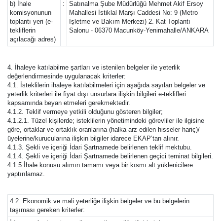
b) İhale
:
Satınalma Şube Müdürlüğü Mehmet Akif Ersoy
komisyonunun
Mahallesi İstiklal Marşı Caddesi No: 9 (Metro
toplantı yeri (e-
İşletme ve Bakım Merkezi) 2. Kat Toplantı
tekliflerin
Salonu - 06370 Macunköy-Yenimahalle/ANKARA
açılacağı adres)
4. İhaleye katılabilme şartları ve istenilen belgeler ile yeterlik
değerlendirmesinde uygulanacak kriterler:
4.1. İsteklilerin ihaleye katılabilmeleri için aşağıda sayılan belgeler ve
yeterlik kriterleri ile fiyat dışı unsurlara ilişkin bilgileri e-teklifleri
kapsamında beyan etmeleri gerekmektedir.
4.1.2. Teklif vermeye yetkili olduğunu gösteren bilgiler;
4.1.2.1. Tüzel kişilerde; isteklilerin yönetimindeki görevliler ile ilgisine
göre, ortaklar ve ortaklık oranlarına (halka arz edilen hisseler hariç)/
üyelerine/kurucularına ilişkin bilgiler idarece EKAP’tan alınır.
4.1.3. Şekli ve içeriği İdari Şartnamede belirlenen teklif mektubu.
4.1.4. Şekli ve içeriği İdari Şartnamede belirlenen geçici teminat bilgileri.
4.1.5 İhale konusu alımın tamamı veya bir kısmı alt yüklenicilere
yaptırılamaz.
4.2. Ekonomik ve mali yeterliğe ilişkin belgeler ve bu belgelerin
taşıması gereken kriterler: