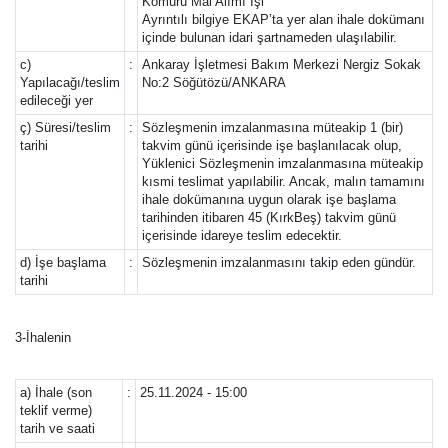
Kömürü Mal Alımı İşi
Ayrıntılı bilgiye EKAP’ta yer alan ihale dokümanı
içinde bulunan idari şartnameden ulaşılabilir.
c)
:
Ankaray İşletmesi Bakım Merkezi Nergiz Sokak
Yapılacağı/teslim
No:2 Söğütözü/ANKARA
edileceği yer
ç) Süresi/teslim
:
Sözleşmenin imzalanmasına müteakip 1 (bir)
tarihi
takvim günü içerisinde işe başlanılacak olup,
Yüklenici Sözleşmenin imzalanmasına müteakip
kısmi teslimat yapılabilir. Ancak, malın tamamını
ihale dokümanına uygun olarak işe başlama
tarihinden itibaren 45 (KırkBeş) takvim günü
içerisinde idareye teslim edecektir.
d) İşe başlama
:
Sözleşmenin imzalanmasını takip eden gündür.
tarihi
3-İhalenin
a) İhale (son
:
25.11.2024 - 15:00
teklif verme)
tarih ve saati