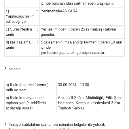
içinde bulunan idari şartnameden ulaşılabilir.
c)
:
Yenimahalle/ANKARA
Yapılacağı/teslim
edileceği yer
ç) Süresi/teslim
:
Yer tesliminden itibaren 25 (YirmiBeş) takvim
tarihi
günüdür.
d) İşe başlama
:
Sözleşmenin imzalandığı tarihten itibaren 10 gün
tarihi
içinde
yer teslimi yapılarak işe başlanacaktır.
3-İhalenin
a) İhale (son teklif verme)
:
30.09.2024 - 10:30
tarih ve saati
b) İhale komisyonunun
:
Ankara İl Sağlık Müdürlüğü, Etlik Şehir
toplantı yeri (e-tekliflerin
Hastanesi Kampüsü Yerleşkesi 3.Kat
açılacağı adres)
Toplantı Salonu
4. İhaleye katılabilme şartları ve istenilen belgeler ile yeterlik