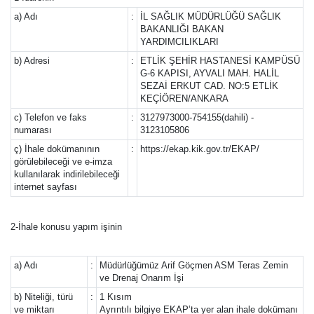
a) Adı
:
İL SAĞLIK MÜDÜRLÜĞÜ SAĞLIK
BAKANLIĞI BAKAN
YARDIMCILIKLARI
b) Adresi
:
ETLİK ŞEHİR HASTANESİ KAMPÜSÜ
G-6 KAPISI, AYVALI MAH. HALİL
SEZAİ ERKUT CAD. NO:5 ETLİK
KEÇİÖREN/ANKARA
c) Telefon ve faks
:
3127973000-754155(dahili) -
numarası
3123105806
ç) İhale dokümanının
:
https://ekap.kik.gov.tr/EKAP/
görülebileceği ve e-imza
kullanılarak indirilebileceği
internet sayfası
2-İhale konusu yapım işinin
a) Adı
:
Müdürlüğümüz Arif Göçmen ASM Teras Zemin
ve Drenaj Onarım İşi
b) Niteliği, türü
:
1 Kısım
ve miktarı
Ayrıntılı bilgiye EKAP’ta yer alan ihale dokümanı