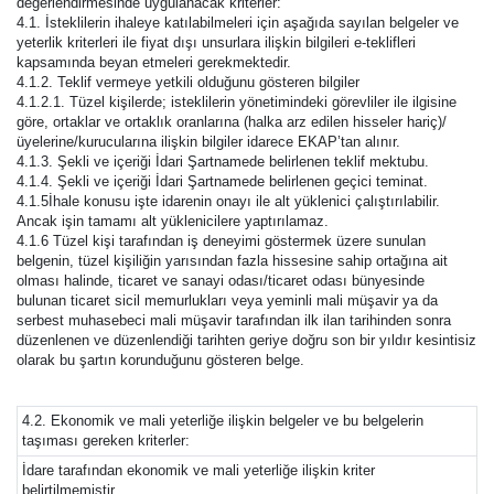
değerlendirmesinde uygulanacak kriterler:
4.1. İsteklilerin ihaleye katılabilmeleri için aşağıda sayılan belgeler ve
yeterlik kriterleri ile fiyat dışı unsurlara ilişkin bilgileri e-teklifleri
kapsamında beyan etmeleri gerekmektedir.
4.1.2. Teklif vermeye yetkili olduğunu gösteren bilgiler
4.1.2.1. Tüzel kişilerde; isteklilerin yönetimindeki görevliler ile ilgisine
göre, ortaklar ve ortaklık oranlarına (halka arz edilen hisseler hariç)/
üyelerine/kurucularına ilişkin bilgiler idarece EKAP’tan alınır.
4.1.3. Şekli ve içeriği İdari Şartnamede belirlenen teklif mektubu.
4.1.4. Şekli ve içeriği İdari Şartnamede belirlenen geçici teminat.
4.1.5İhale konusu işte idarenin onayı ile alt yüklenici çalıştırılabilir.
Ancak işin tamamı alt yüklenicilere yaptırılamaz.
4.1.6 Tüzel kişi tarafından iş deneyimi göstermek üzere sunulan
belgenin, tüzel kişiliğin yarısından fazla hissesine sahip ortağına ait
olması halinde, ticaret ve sanayi odası/ticaret odası bünyesinde
bulunan ticaret sicil memurlukları veya yeminli mali müşavir ya da
serbest muhasebeci mali müşavir tarafından ilk ilan tarihinden sonra
düzenlenen ve düzenlendiği tarihten geriye doğru son bir yıldır kesintisiz
olarak bu şartın korunduğunu gösteren belge.
4.2. Ekonomik ve mali yeterliğe ilişkin belgeler ve bu belgelerin
taşıması gereken kriterler:
İdare tarafından ekonomik ve mali yeterliğe ilişkin kriter
belirtilmemiştir.