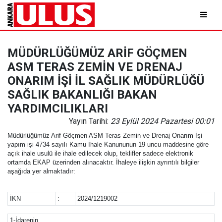
MÜDÜRLÜĞÜMÜZ ARİF GÖÇMEN
ASM TERAS ZEMİN VE DRENAJ
ONARIM İŞİ İL SAĞLIK MÜDÜRLÜĞÜ
SAĞLIK BAKANLIĞI BAKAN
YARDIMCILIKLARI
Yayın Tarihi:
23 Eylül 2024 Pazartesi 00:01
Müdürlüğümüz Arif Göçmen ASM Teras Zemin ve Drenaj Onarım İşi
yapım işi 4734 sayılı Kamu İhale Kanununun 19 uncu maddesine göre
açık ihale usulü ile ihale edilecek olup, teklifler sadece elektronik
ortamda EKAP üzerinden alınacaktır. İhaleye ilişkin ayrıntılı bilgiler
aşağıda yer almaktadır:
İKN
:
2024/1219002
1-İdarenin