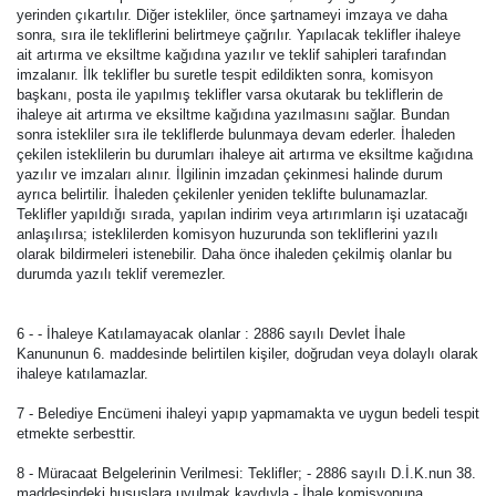
yerinden çıkartılır. Diğer istekliler, önce şartnameyi imzaya ve daha
sonra, sıra ile tekliflerini belirtmeye çağrılır. Yapılacak teklifler ihaleye
ait artırma ve eksiltme kağıdına yazılır ve teklif sahipleri tarafından
imzalanır. İlk teklifler bu suretle tespit edildikten sonra, komisyon
başkanı, posta ile yapılmış teklifler varsa okutarak bu tekliflerin de
ihaleye ait artırma ve eksiltme kağıdına yazılmasını sağlar. Bundan
sonra istekliler sıra ile tekliflerde bulunmaya devam ederler. İhaleden
çekilen isteklilerin bu durumları ihaleye ait artırma ve eksiltme kağıdına
yazılır ve imzaları alınır. İlgilinin imzadan çekinmesi halinde durum
ayrıca belirtilir. İhaleden çekilenler yeniden teklifte bulunamazlar.
Teklifler yapıldığı sırada, yapılan indirim veya artırımların işi uzatacağı
anlaşılırsa; isteklilerden komisyon huzurunda son tekliflerini yazılı
olarak bildirmeleri istenebilir. Daha önce ihaleden çekilmiş olanlar bu
durumda yazılı teklif veremezler.
6 - - İhaleye Katılamayacak olanlar : 2886 sayılı Devlet İhale
Kanununun 6. maddesinde belirtilen kişiler, doğrudan veya dolaylı olarak
ihaleye katılamazlar.
7 - Belediye Encümeni ihaleyi yapıp yapmamakta ve uygun bedeli tespit
etmekte serbesttir.
8 - Müracaat Belgelerinin Verilmesi: Teklifler; - 2886 sayılı D.İ.K.nun 38.
maddesindeki hususlara uyulmak kaydıyla - İhale komisyonuna