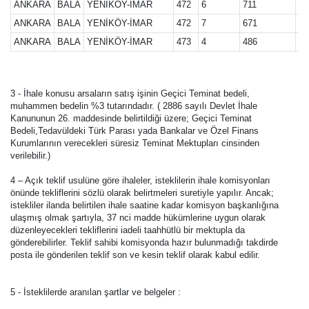
ANKARA
BALA
YENİKÖY-İMAR
472
6
711
28
ANKARA
BALA
YENİKÖY-İMAR
472
7
671
28
ANKARA
BALA
YENİKÖY-İMAR
473
4
486
28
3 - İhale konusu arsaların satış işinin Geçici Teminat bedeli,
muhammen bedelin %3 tutarındadır. ( 2886 sayılı Devlet İhale
Kanununun 26. maddesinde belirtildiği üzere; Geçici Teminat
Bedeli,Tedavüldeki Türk Parası yada Bankalar ve Özel Finans
Kurumlarının verecekleri süresiz Teminat Mektupları cinsinden
verilebilir.)
4 – Açık teklif usulüne göre ihaleler, isteklilerin ihale komisyonları
önünde tekliflerini sözlü olarak belirtmeleri suretiyle yapılır. Ancak;
istekliler ilanda belirtilen ihale saatine kadar komisyon başkanlığına
ulaşmış olmak şartıyla, 37 nci madde hükümlerine uygun olarak
düzenleyecekleri tekliflerini iadeli taahhütlü bir mektupla da
gönderebilirler. Teklif sahibi komisyonda hazır bulunmadığı takdirde
posta ile gönderilen teklif son ve kesin teklif olarak kabul edilir.
5 - İsteklilerde aranılan şartlar ve belgeler :