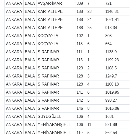
ANKARA
BALA
AVŞAR-İMAR
309
7
721
27
ANKARA
BALA
KARTALTEPE
188
23
1146,81
28
ANKARA
BALA
KARTALTEPE
188
24
1021,41
28
ANKARA
BALA
KARTALTEPE
188
25
918,34
28
ANKARA
BALA
KOÇYAYLA
102
1
803
28
ANKARA
BALA
KOÇYAYLA
118
6
664
28
ANKARA
BALA
SIRAPINAR
111
1
1138,9
28
ANKARA
BALA
SIRAPINAR
115
1
1199,23
28
ANKARA
BALA
SIRAPINAR
123
2
1108,5
28
ANKARA
BALA
SIRAPINAR
128
3
1249,7
28
ANKARA
BALA
SIRAPINAR
128
4
1100,18
28
ANKARA
BALA
SIRAPINAR
141
6
1019,95
28
ANKARA
BALA
SIRAPINAR
142
5
993,27
28
ANKARA
BALA
SIRAPINAR
146
8
1016,06
28
ANKARA
BALA
SUYUGÜZEL
106
4
1681
28
ANKARA
BALA
YENİYAPANŞIHLI
106
11
821,89
28
ANKARA
BALA
YENİYAPANŞIHLI
119
5
862,54
28