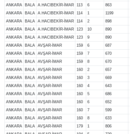
ANKARA
BALA
A.HACIBEKİR-İMAR
113
6
863
27
ANKARA
BALA
A.HACIBEKİR-İMAR
114
1
1199
27
ANKARA
BALA
A.HACIBEKİR-İMAR
114
2
898
27
ANKARA
BALA
A.HACIBEKİR-İMAR
123
10
890
27
ANKARA
BALA
A.HACIBEKİR-İMAR
123
9
890
27
ANKARA
BALA
AVŞAR-İMAR
159
6
687
27
ANKARA
BALA
AVŞAR-İMAR
159
7
670
27
ANKARA
BALA
AVŞAR-İMAR
159
8
670
27
ANKARA
BALA
AVŞAR-İMAR
160
2
657
27
ANKARA
BALA
AVŞAR-İMAR
160
3
669
27
ANKARA
BALA
AVŞAR-İMAR
160
4
643
27
ANKARA
BALA
AVŞAR-İMAR
160
5
686
27
ANKARA
BALA
AVŞAR-İMAR
160
6
652
27
ANKARA
BALA
AVŞAR-İMAR
160
7
599
27
ANKARA
BALA
AVŞAR-İMAR
160
8
633
27
ANKARA
BALA
AVŞAR-İMAR
179
1
806
27