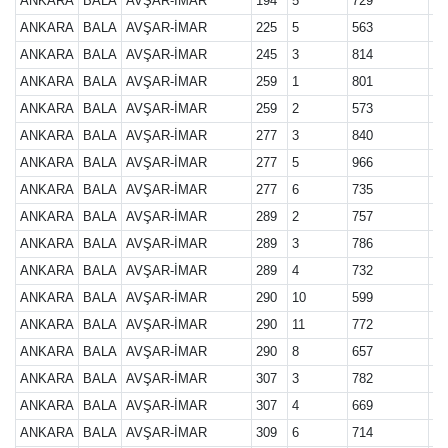
ANKARA
BALA
AVŞAR-İMAR
194
5
729
27
ANKARA
BALA
AVŞAR-İMAR
225
5
563
27
ANKARA
BALA
AVŞAR-İMAR
245
3
814
27
ANKARA
BALA
AVŞAR-İMAR
259
1
801
27
ANKARA
BALA
AVŞAR-İMAR
259
2
573
27
ANKARA
BALA
AVŞAR-İMAR
277
3
840
27
ANKARA
BALA
AVŞAR-İMAR
277
5
966
27
ANKARA
BALA
AVŞAR-İMAR
277
6
735
27
ANKARA
BALA
AVŞAR-İMAR
289
2
757
27
ANKARA
BALA
AVŞAR-İMAR
289
3
786
27
ANKARA
BALA
AVŞAR-İMAR
289
4
732
27
ANKARA
BALA
AVŞAR-İMAR
290
10
599
27
ANKARA
BALA
AVŞAR-İMAR
290
11
772
27
ANKARA
BALA
AVŞAR-İMAR
290
8
657
27
ANKARA
BALA
AVŞAR-İMAR
307
3
782
27
ANKARA
BALA
AVŞAR-İMAR
307
4
669
27
ANKARA
BALA
AVŞAR-İMAR
309
6
714
27