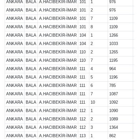
ANKARA
BALA
A.HACIBEKİR-İMAR
101
1
976
27
ANKARA
BALA
A.HACIBEKİR-İMAR
101
2
976
27
ANKARA
BALA
A.HACIBEKİR-İMAR
101
7
1109
27
ANKARA
BALA
A.HACIBEKİR-İMAR
101
8
1109
27
ANKARA
BALA
A.HACIBEKİR-İMAR
104
1
1266
27
ANKARA
BALA
A.HACIBEKİR-İMAR
104
2
1033
27
ANKARA
BALA
A.HACIBEKİR-İMAR
110
2
1265
27
ANKARA
BALA
A.HACIBEKİR-İMAR
110
7
1195
27
ANKARA
BALA
A.HACIBEKİR-İMAR
111
4
964
27
ANKARA
BALA
A.HACIBEKİR-İMAR
111
5
1196
27
ANKARA
BALA
A.HACIBEKİR-İMAR
111
6
785
27
ANKARA
BALA
A.HACIBEKİR-İMAR
111
7
1087
27
ANKARA
BALA
A.HACIBEKİR-İMAR
111
10
1092
27
ANKARA
BALA
A.HACIBEKİR-İMAR
112
1
1090
27
ANKARA
BALA
A.HACIBEKİR-İMAR
112
2
1089
27
ANKARA
BALA
A.HACIBEKİR-İMAR
112
3
1364
27
ANKARA
BALA
A.HACIBEKİR-İMAR
113
1
862
27