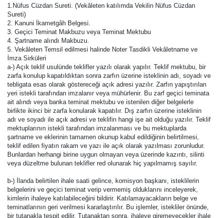
1.Nüfus Cüzdan Sureti. (Vekâleten katılımda Vekilin Nüfus Cüzdan
Sureti)
2. Kanuni İkametgâh Belgesi.
3. Geçici Teminat Makbuzu veya Teminat Mektubu
4. Şartname alındı Makbuzu.
5. Vekâleten Temsil edilmesi halinde Noter Tasdikli Vekâletname ve
İmza Sirküleri
a-) Açık teklif usulünde teklifler yazılı olarak yapılır. Teklif mektubu, bir
zarfa konulup kapatıldıktan sonra zarfın üzerine isteklinin adı, soyadı ve
tebligata esas olarak göstereceği açık adresi yazılır. Zarfın yapıştırılan
yeri istekli tarafından imzalanır veya mühürlenir. Bu zarf geçici teminata
ait alındı veya banka teminat mektubu ve istenilen diğer belgelerle
birlikte ikinci bir zarfa konularak kapatılır. Dış zarfın üzerine isteklinin
adı ve soyadı ile açık adresi ve teklifin hangi işe ait olduğu yazılır. Teklif
mektuplarının istekli tarafından imzalanması ve bu mektuplarda
şartname ve eklerinin tamamen okunup kabul edildiğinin belirtilmesi,
teklif edilen fiyatın rakam ve yazı ile açık olarak yazılması zorunludur.
Bunlardan herhangi birine uygun olmayan veya üzerinde kazıntı, silinti
veya düzeltme bulunan teklifler red olunarak hiç yapılmamış sayılır.
b-) İlanda belirtilen ihale saati gelince, komisyon başkanı, isteklilerin
belgelerini ve geçici teminat verip vermemiş olduklarını inceleyerek,
kimlerin ihaleye katılabileceğini bildirir. Katılamayacakların belge ve
teminatlarının geri verilmesi kararlaştırılır. Bu işlemler, istekliler önünde,
bir tutanakla tespit edilir. Tutanaktan sonra, ihaleye giremeyecekler ihale