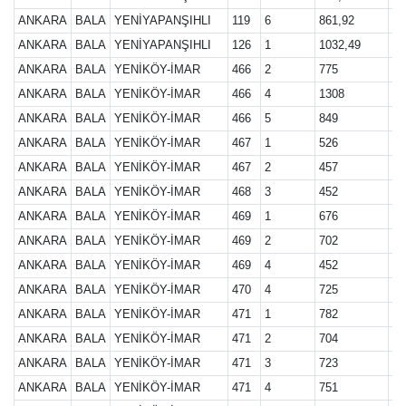
ANKARA
BALA
YENİYAPANŞIHLI
119
6
861,92
28
ANKARA
BALA
YENİYAPANŞIHLI
126
1
1032,49
28
ANKARA
BALA
YENİKÖY-İMAR
466
2
775
28
ANKARA
BALA
YENİKÖY-İMAR
466
4
1308
28
ANKARA
BALA
YENİKÖY-İMAR
466
5
849
28
ANKARA
BALA
YENİKÖY-İMAR
467
1
526
28
ANKARA
BALA
YENİKÖY-İMAR
467
2
457
28
ANKARA
BALA
YENİKÖY-İMAR
468
3
452
28
ANKARA
BALA
YENİKÖY-İMAR
469
1
676
28
ANKARA
BALA
YENİKÖY-İMAR
469
2
702
28
ANKARA
BALA
YENİKÖY-İMAR
469
4
452
28
ANKARA
BALA
YENİKÖY-İMAR
470
4
725
28
ANKARA
BALA
YENİKÖY-İMAR
471
1
782
28
ANKARA
BALA
YENİKÖY-İMAR
471
2
704
28
ANKARA
BALA
YENİKÖY-İMAR
471
3
723
28
ANKARA
BALA
YENİKÖY-İMAR
471
4
751
28