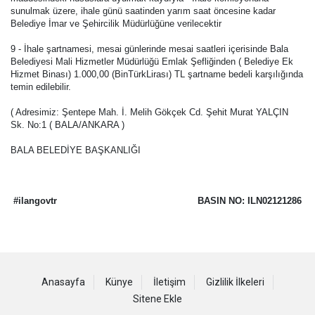
sunulmak üzere, ihale günü saatinden yarım saat öncesine kadar
Belediye İmar ve Şehircilik Müdürlüğüne verilecektir
9 - İhale şartnamesi, mesai günlerinde mesai saatleri içerisinde Bala
Belediyesi Mali Hizmetler Müdürlüğü Emlak Şefliğinden ( Belediye Ek
Hizmet Binası) 1.000,00 (BinTürkLirası) TL şartname bedeli karşılığında
temin edilebilir.
( Adresimiz: Şentepe Mah. İ. Melih Gökçek Cd. Şehit Murat YALÇIN
Sk. No:1 ( BALA/ANKARA )
BALA BELEDİYE BAŞKANLIĞI
#ilangovtr
BASIN NO: ILN02121286
Anasayfa
Künye
İletişim
Gizlilik İlkeleri
Sitene Ekle