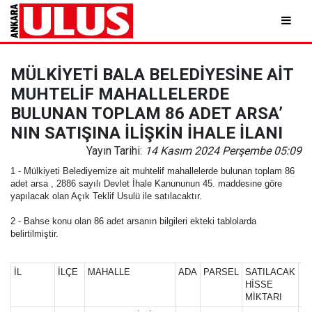
MÜLKİYETİ BALA BELEDİYESİNE AİT
MUHTELİF MAHALLELERDE
BULUNAN TOPLAM 86 ADET ARSA’
NIN SATIŞINA İLİŞKİN İHALE İLANI
Yayın Tarihi:
14 Kasım 2024 Perşembe 05:09
1 - Mülkiyeti Belediyemize ait muhtelif mahallelerde bulunan toplam 86
adet arsa , 2886 sayılı Devlet İhale Kanununun 45. maddesine göre
yapılacak olan Açık Teklif Usulü ile satılacaktır.
2 - Bahse konu olan 86 adet arsanın bilgileri ekteki tablolarda
belirtilmiştir.
İL
İLÇE
MAHALLE
ADA
PARSEL
SATILACAK
İ
HİSSE
TA
MİKTARI