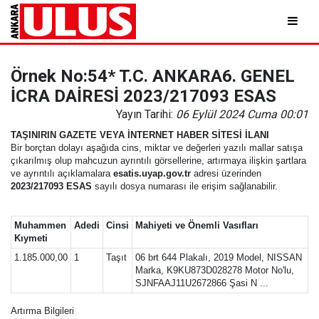
Örnek No:54* T.C. ANKARA6. GENEL
İCRA DAİRESİ 2023/217093 ESAS
Yayın Tarihi:
06 Eylül 2024 Cuma 00:01
TAŞINIRIN GAZETE VEYA İNTERNET HABER SİTESİ İLANI
Bir borçtan dolayı aşağıda cins, miktar ve değerleri yazılı mallar satışa
çıkarılmış olup mahcuzun ayrıntılı görsellerine, artırmaya ilişkin şartlara
ve ayrıntılı açıklamalara
esatis.uyap.gov.tr
adresi üzerinden
2023/217093 ESAS
sayılı dosya numarası ile erişim sağlanabilir.
Muhammen
Adedi
Cinsi
Mahiyeti ve Önemli Vasıfları
Kıymeti
1.185.000,00
1
Taşıt
06 brt 644 Plakalı, 2019 Model, NISSAN
Marka, K9KU873D028278 Motor No'lu,
SJNFAAJ11U2672866 Şasi N ...
Artırma Bilgileri