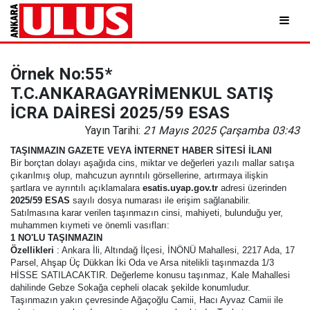
Örnek No:55*
T.C.ANKARAGAYRİMENKUL SATIŞ
İCRA DAİRESİ 2025/59 ESAS
Yayın Tarihi:
21 Mayıs 2025 Çarşamba 03:43
TAŞINMAZIN GAZETE VEYA İNTERNET HABER SİTESİ İLANI
Bir borçtan dolayı aşağıda cins, miktar ve değerleri yazılı mallar satışa
çıkarılmış olup, mahcuzun ayrıntılı görsellerine, artırmaya ilişkin
şartlara ve ayrıntılı açıklamalara
esatis.uyap.gov.tr
adresi üzerinden
2025/59 ESAS
sayılı dosya numarası ile erişim sağlanabilir.
Satılmasına karar verilen taşınmazın cinsi, mahiyeti, bulunduğu yer,
muhammen kıymeti ve önemli vasıfları:
1 NO'LU TAŞINMAZIN
Özellikleri
: Ankara İli, Altındağ İlçesi, İNÖNÜ Mahallesi, 2217 Ada, 17
Parsel, Ahşap Üç Dükkan İki Oda ve Arsa nitelikli taşınmazda 1/3
HİSSE SATILACAKTIR. Değerleme konusu taşınmaz, Kale Mahallesi
dahilinde Gebze Sokağa cepheli olacak şekilde konumludur.
Taşınmazın yakın çevresinde Ağaçoğlu Camii, Hacı Ayvaz Camii ile