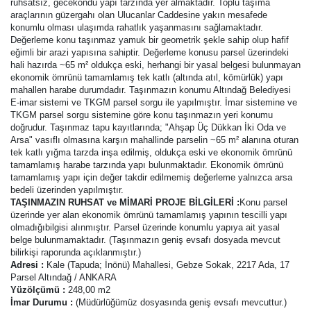
ruhsatsız, gecekondu yapı tarzında yer almaktadır. Toplu taşıma
araçlarının güzergahı olan Ulucanlar Caddesine yakın mesafede
konumlu olması ulaşımda rahatlık yaşanmasını sağlamaktadır.
Değerleme konu taşınmaz yamuk bir geometrik şekle sahip olup hafif
eğimli bir arazi yapısına sahiptir. Değerleme konusu parsel üzerindeki
hali hazırda ~65 m² oldukça eski, herhangi bir yasal belgesi bulunmayan
ekonomik ömrünü tamamlamış tek katlı (altında atıl, kömürlük) yapı
mahallen harabe durumdadır. Taşınmazın konumu Altındağ Belediyesi
E-imar sistemi ve TKGM parsel sorgu ile yapılmıştır. İmar sistemine ve
TKGM parsel sorgu sistemine göre konu taşınmazın yeri konumu
doğrudur. Taşınmaz tapu kayıtlarında; "Ahşap Üç Dükkan İki Oda ve
Arsa" vasıflı olmasına karşın mahallinde parselin ~65 m² alanına oturan
tek katlı yığma tarzda inşa edilmiş, oldukça eski ve ekonomik ömrünü
tamamlamış harabe tarzında yapı bulunmaktadır. Ekonomik ömrünü
tamamlamış yapı için değer takdir edilmemiş değerleme yalnızca arsa
bedeli üzerinden yapılmıştır.
TAŞINMAZIN RUHSAT ve MİMARİ PROJE BİLGİLERİ :
Konu parsel
üzerinde yer alan ekonomik ömrünü tamamlamış yapının tescilli yapı
olmadığıbilgisi alınmıştır. Parsel üzerinde konumlu yapıya ait yasal
belge bulunmamaktadır. (Taşınmazın geniş evsafı dosyada mevcut
bilirkişi raporunda açıklanmıştır.)
Adresi :
Kale (Tapuda; İnönü) Mahallesi, Gebze Sokak, 2217 Ada, 17
Parsel Altındağ / ANKARA
Yüzölçümü :
248,00 m2
İmar Durumu :
(Müdürlüğümüz dosyasında geniş evsafı mevcuttur.)