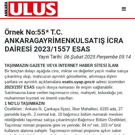
Örnek No:55* T.C.
ANKARAGAYRİMENKULSATIŞ İCRA
DAİRESİ 2023/1557 ESAS
Yayın Tarihi:
06 Şubat 2025 Perşembe 05:14
TAŞINMAZIN GAZETE VEYA İNTERNET HABER SİTESİ İLANI
Bir borçtan dolayı aşağıda cins, miktar ve değerleri yazılı mallar satışa
çıkarılmış olup, mahcuzun ayrıntılı görsellerine, artırmaya ilişkin
şartlara ve ayrıntılı açıklamalara
esatis.uyap.gov.tr
adresi üzerinden
2023/1557 ESAS
sayılı dosya numarası ile erişim sağlanabilir.
Satılmasına karar verilen taşınmazın cinsi, mahiyeti, bulunduğu yer,
muhammen kıymeti ve önemli vasıfları:
1 NO'LU TAŞINMAZIN
Özellikleri : Ankara İli, Çankaya İlçesi, İlker Mahallesi, 6193 ada, 27
parselde kayıtlı, 2.normal kat, 10 bağımsız bölüm numaralı mesken
niteliğindeki taşınmaz satışa çıkarılmıştır.Bağımsız Bölüm Özellikleri;
Taşınmaz mimari projesine göre ve yerinde; 84 m² net, 103 m² brüt
kullanım alanına sahiptir. Taşınmazın mimari projesine aykırı salon