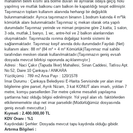
mahallinin belirli kısmı ara bölme duvarı ile ayrılarak odaya geçiş holü
yapılmış ve mutfak balkonu cam balkon ile kapatıldığı tespit edilmiştir.
Taşınmazın toplam kullanım alanında herhangi bir değişiklik
bulunmamaktadır. Ayrıca taşınmazın binanın 1.bodrum katında 4 m²'lik
kömürlük alanı bulunmaktadır.Taşınmaz iç mekan olarak orta yapılı
durumdadır.Taşınmaz yerinde ve mimari projesine göre 2.katta; 1 salon,
3 oda, mutfak,1 banyo, 1 wc, antre-hol ve 2 balkon alanlarından
oluşmaktadır. Taşınmazda ısınma doğalgaz kombi sistemi ile
sağlanmaktadır. Taşınmaz keşif anında dolu durumdadır.Faydalı (Net)
kullanım alanı: 88 m² (84 m² + 4 m² Kömürlük)Taşınmaz mal sahibi
tarafından mesken olarak kullanılmaktadır.(Taşınmazın geniş evsafı
dosyada mevcut bilirkişi raporunda açıklanmıştır.)
Adresi : Naci Çakır (Tapuda İlker) Mahallesi, Sinan Caddesi, Tatlısu Apt.
No:52, Daire:10 Çankaya / ANKARA
Yüzölçümü : 789 m2 Arsa Payı : 120/1578
İmar Durumu : Çankaya Belediyesi E-Harita Servisinde yer alan imar
bilgilerine göre parsel, Ayrık Nizam, 3 kat KONUT alanı imarlı, yoldan 7
metre, komşu parsellerden 3'er metre çekme mesafeli yapılaşma
şartlarına haiz olduğu bilgisi edinilmiştir. Yol yeşil alan vb. faktörlerden
etkilenmemekte olup net imar parselidir.(Müdürlüğümüz dosyasında
geniş evsafı mevcuttur.)
Kıymeti : 2.400.000,00 TL
KDV Oranı : %1
Kaydındaki Şerhler: Dosyada mevcut tapu kaydında olduğu gibidir.
Artırma Bilgileri :