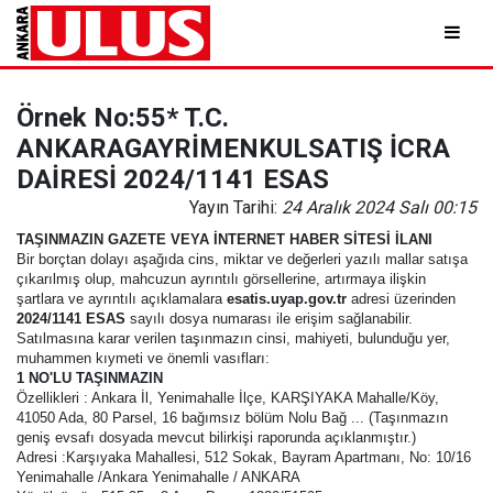
Örnek No:55* T.C.
ANKARAGAYRİMENKULSATIŞ İCRA
DAİRESİ 2024/1141 ESAS
Yayın Tarihi:
24 Aralık 2024 Salı 00:15
TAŞINMAZIN GAZETE VEYA İNTERNET HABER SİTESİ İLANI
Bir borçtan dolayı aşağıda cins, miktar ve değerleri yazılı mallar satışa
çıkarılmış olup, mahcuzun ayrıntılı görsellerine, artırmaya ilişkin
şartlara ve ayrıntılı açıklamalara
esatis.uyap.gov.tr
adresi üzerinden
2024/1141 ESAS
sayılı dosya numarası ile erişim sağlanabilir.
Satılmasına karar verilen taşınmazın cinsi, mahiyeti, bulunduğu yer,
muhammen kıymeti ve önemli vasıfları:
1 NO'LU TAŞINMAZIN
Özellikleri : Ankara İl, Yenimahalle İlçe, KARŞIYAKA Mahalle/Köy,
41050 Ada, 80 Parsel, 16 bağımsız bölüm Nolu Bağ ... (Taşınmazın
geniş evsafı dosyada mevcut bilirkişi raporunda açıklanmıştır.)
Adresi :Karşıyaka Mahallesi, 512 Sokak, Bayram Apartmanı, No: 10/16
Yenimahalle /Ankara Yenimahalle / ANKARA