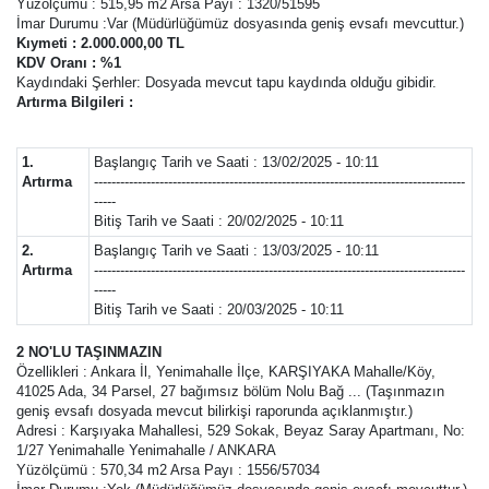
Yüzölçümü : 515,95 m2 Arsa Payı : 1320/51595
İmar Durumu :Var (Müdürlüğümüz dosyasında geniş evsafı mevcuttur.)
Kıymeti : 2.000.000,00 TL
KDV Oranı : %1
Kaydındaki Şerhler: Dosyada mevcut tapu kaydında olduğu gibidir.
Artırma Bilgileri :
1.
Başlangıç Tarih ve Saati : 13/02/2025 - 10:11
Artırma
-------------------------------------------------------------------------------------
-----
Bitiş Tarih ve Saati : 20/02/2025 - 10:11
2.
Başlangıç Tarih ve Saati : 13/03/2025 - 10:11
Artırma
-------------------------------------------------------------------------------------
-----
Bitiş Tarih ve Saati : 20/03/2025 - 10:11
2 NO'LU TAŞINMAZIN
Özellikleri : Ankara İl, Yenimahalle İlçe, KARŞIYAKA Mahalle/Köy,
41025 Ada, 34 Parsel, 27 bağımsız bölüm Nolu Bağ ... (Taşınmazın
geniş evsafı dosyada mevcut bilirkişi raporunda açıklanmıştır.)
Adresi : Karşıyaka Mahallesi, 529 Sokak, Beyaz Saray Apartmanı, No:
1/27 Yenimahalle Yenimahalle / ANKARA
Yüzölçümü : 570,34 m2 Arsa Payı : 1556/57034