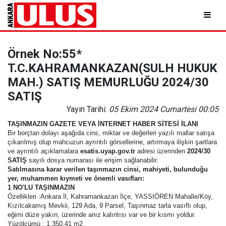
Örnek No:55*
T.C.KAHRAMANKAZAN(SULH HUKUK
MAH.) SATIŞ MEMURLUĞU 2024/30
SATIŞ
Yayın Tarihi:
05 Ekim 2024 Cumartesi 00:05
TAŞINMAZIN GAZETE VEYA İNTERNET HABER SİTESİ İLANI
Bir borçtan dolayı aşağıda cins, miktar ve değerleri yazılı mallar satışa
çıkarılmış olup mahcuzun ayrıntılı görsellerine, artırmaya ilişkin şartlara
ve ayrıntılı açıklamalara
esatis.uyap.gov.tr
adresi üzerinden
2024/30
SATIŞ
sayılı dosya numarası ile erişim sağlanabilir.
Satılmasına karar verilen taşınmazın cinsi, mahiyeti, bulunduğu
yer, muhammen kıymeti ve önemli vasıfları:
1 NO'LU TAŞINMAZIN
Özellikleri :Ankara İl, Kahramankazan İlçe, YASSIÖREN Mahalle/Köy,
Kızılcakamış Mevkii, 129 Ada, 9 Parsel, Taşınmaz tarla vasıflı olup,
eğimi düze yakın, üzerinde anız kalıntısı var ve bir kısmı yoldur.
Yüzölçümü : 1.350,41 m2