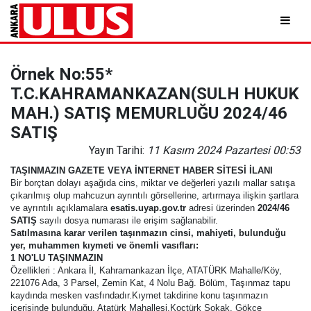
Örnek No:55*
T.C.KAHRAMANKAZAN(SULH HUKUK
MAH.) SATIŞ MEMURLUĞU 2024/46
SATIŞ
Yayın Tarihi:
11 Kasım 2024 Pazartesi 00:53
TAŞINMAZIN GAZETE VEYA İNTERNET HABER SİTESİ İLANI
Bir borçtan dolayı aşağıda cins, miktar ve değerleri yazılı mallar satışa
çıkarılmış olup mahcuzun ayrıntılı görsellerine, artırmaya ilişkin şartlara
ve ayrıntılı açıklamalara
esatis.uyap.gov.tr
adresi üzerinden
2024/46
SATIŞ
sayılı dosya numarası ile erişim sağlanabilir.
Satılmasına karar verilen taşınmazın cinsi, mahiyeti, bulunduğu
yer, muhammen kıymeti ve önemli vasıfları:
1 NO'LU TAŞINMAZIN
Özellikleri : Ankara İl, Kahramankazan İlçe, ATATÜRK Mahalle/Köy,
221076 Ada, 3 Parsel, Zemin Kat, 4 Nolu Bağ. Bölüm, Taşınmaz tapu
kaydında mesken vasfındadır.Kıymet takdirine konu taşınmazın
içerisinde bulunduğu, Atatürk Mahallesi,Koçtürk Sokak, Gökçe