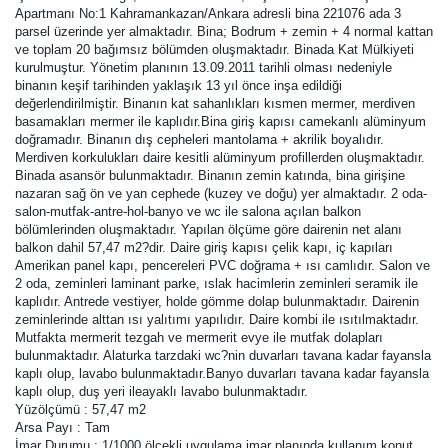
Apartmanı No:1 Kahramankazan/Ankara adresli bina 221076 ada 3
parsel üzerinde yer almaktadır. Bina; Bodrum + zemin + 4 normal kattan
ve toplam 20 bağımsız bölümden oluşmaktadır. Binada Kat Mülkiyeti
kurulmuştur. Yönetim planının 13.09.2011 tarihli olması nedeniyle
binanın keşif tarihinden yaklaşık 13 yıl önce inşa edildiği
değerlendirilmiştir. Binanın kat sahanlıkları kısmen mermer, merdiven
basamakları mermer ile kaplıdır.Bina giriş kapısı camekanlı alüminyum
doğramadır. Binanın dış cepheleri mantolama + akrilik boyalıdır.
Merdiven korkulukları daire kesitli alüminyum profillerden oluşmaktadır.
Binada asansör bulunmaktadır. Binanın zemin katında, bina girişine
nazaran sağ ön ve yan cephede (kuzey ve doğu) yer almaktadır. 2 oda-
salon-mutfak-antre-hol-banyo ve wc ile salona açılan balkon
bölümlerinden oluşmaktadır. Yapılan ölçüme göre dairenin net alanı
balkon dahil 57,47 m2?dir. Daire giriş kapısı çelik kapı, iç kapıları
Amerikan panel kapı, pencereleri PVC doğrama + ısı camlıdır. Salon ve
2 oda, zeminleri laminant parke, ıslak hacimlerin zeminleri seramik ile
kaplıdır. Antrede vestiyer, holde gömme dolap bulunmaktadır. Dairenin
zeminlerinde alttan ısı yalıtımı yapılıdır. Daire kombi ile ısıtılmaktadır.
Mutfakta mermerit tezgah ve mermerit evye ile mutfak dolapları
bulunmaktadır. Alaturka tarzdaki wc?nin duvarları tavana kadar fayansla
kaplı olup, lavabo bulunmaktadır.Banyo duvarları tavana kadar fayansla
kaplı olup, duş yeri ileayaklı lavabo bulunmaktadır.
Yüzölçümü : 57,47 m2
Arsa Payı : Tam
İmar Durumu : 1/1000 ölçekli uygulama imar planında kullanım konut