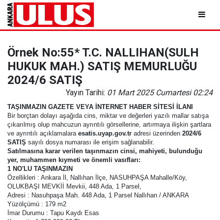
Örnek No:55* T.C. NALLIHAN(SULH
HUKUK MAH.) SATIŞ MEMURLUĞU
2024/6 SATIŞ
Yayın Tarihi:
01 Mart 2025 Cumartesi 02:24
TAŞINMAZIN GAZETE VEYA İNTERNET HABER SİTESİ İLANI
Bir borçtan dolayı aşağıda cins, miktar ve değerleri yazılı mallar satışa
çıkarılmış olup mahcuzun ayrıntılı görsellerine, artırmaya ilişkin şartlara
ve ayrıntılı açıklamalara
esatis.uyap.gov.tr
adresi üzerinden
2024/6
SATIŞ
sayılı dosya numarası ile erişim sağlanabilir.
Satılmasına karar verilen taşınmazın cinsi, mahiyeti, bulunduğu
yer, muhammen kıymeti ve önemli vasıfları:
1 NO'LU TAŞINMAZIN
Özellikleri : Ankara İl, Nallıhan İlçe, NASUHPAŞA Mahalle/Köy,
OLUKBAŞI MEVKİİ Mevkii, 448 Ada, 1 Parsel,
Adresi : Nasuhpaşa Mah. 448 Ada, 1 Parsel Nallıhan / ANKARA
Yüzölçümü : 179 m2
İmar Durumu : Tapu Kaydı Esas