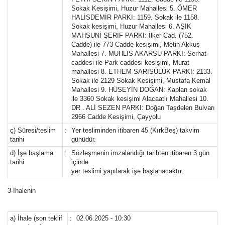
Sokak Kesişimi, Huzur Mahallesi 5. ÖMER
HALİSDEMİR PARKI: 1159. Sokak ile 1158.
Sokak kesişimi, Huzur Mahallesi 6. AŞIK
MAHSUNİ ŞERİF PARKI: İlker Cad. (752.
Cadde) ile 773 Cadde kesişimi, Metin Akkuş
Mahallesi 7. MUHLİS AKARSU PARKI: Serhat
caddesi ile Park caddesi kesişimi, Murat
mahallesi 8. ETHEM SARISÜLÜK PARKI: 2133.
Sokak ile 2129 Sokak Kesişimi, Mustafa Kemal
Mahallesi 9. HÜSEYİN DOĞAN: Kaplan sokak
ile 3360 Sokak kesişimi Alacaatlı Mahallesi 10.
DR . ALİ SEZEN PARKI: Doğan Taşdelen Bulvarı
2966 Cadde Kesişimi, Çayyolu
ç) Süresi/teslim
:
Yer tesliminden itibaren 45 (KırkBeş) takvim
tarihi
günüdür.
d) İşe başlama
:
Sözleşmenin imzalandığı tarihten itibaren 3 gün
tarihi
içinde
yer teslimi yapılarak işe başlanacaktır.
3-İhalenin
a) İhale (son teklif
:
02.06.2025 - 10:30