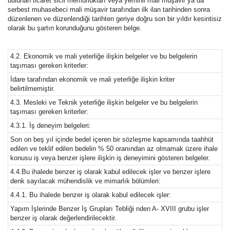
bulunan ticaret sicil memurlukları veya yeminli mali müşavir ya da
serbest muhasebeci mali müşavir tarafından ilk ilan tarihinden sonra
düzenlenen ve düzenlendiği tarihten geriye doğru son bir yıldır kesintisiz
olarak bu şartın korunduğunu gösteren belge.
4.2. Ekonomik ve mali yeterliğe ilişkin belgeler ve bu belgelerin
taşıması gereken kriterler:
İdare tarafından ekonomik ve mali yeterliğe ilişkin kriter
belirtilmemiştir.
4.3. Mesleki ve Teknik yeterliğe ilişkin belgeler ve bu belgelerin
taşıması gereken kriterler:
4.3.1. İş deneyim belgeleri:
Son on beş yıl içinde bedel içeren bir sözleşme kapsamında taahhüt
edilen ve teklif edilen bedelin % 50 oranından az olmamak üzere ihale
konusu iş veya benzer işlere ilişkin iş deneyimini gösteren belgeler.
4.4.Bu ihalede benzer iş olarak kabul edilecek işler ve benzer işlere
denk sayılacak mühendislik ve mimarlık bölümleri:
4.4.1. Bu ihalede benzer iş olarak kabul edilecek işler:
Yapım İşlerinde Benzer İş Grupları Tebliği nden A- XVIII grubu işler
benzer iş olarak değerlendirilecektir.