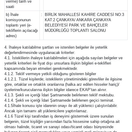
verme) tarih ve
saati
b) İhale
:
BİRLİK MAHALLESİ KAHİRE CADDESİ NO:3
komisyonunun
KAT:2 ÇANKAYA/ ANKARA ÇANKAYA
toplantı yeri (e-
BELEDİYESİ PARK VE BAHÇELER
tekliflerin açılacağı
MÜDÜRLÜĞÜ TOPLANTI SALONU
adres)
4. İhaleye katılabilme şartları ve istenilen belgeler ile yeterlik
değerlendirmesinde uygulanacak kriterler:
4.1. İsteklilerin ihaleye katılabilmeleri için aşağıda sayılan belgeler ve
yeterlik kriterleri ile fiyat dışı unsurlara ilişkin bilgileri e-teklifleri
kapsamında beyan etmeleri gerekmektedir.
4.1.2. Teklif vermeye yetkili olduğunu gösteren bilgiler
4.1.2.1. Tüzel kişilerde; isteklilerin yönetimindeki görevliler ile ilgisine
göre, ortaklar ve ortaklık oranlarına (halka arz edilen hisseler hariç)/
üyelerine/kurucularına ilişkin bilgiler idarece EKAP’tan alınır.
4.1.3. Şekli ve içeriği İdari Şartnamede belirlenen teklif mektubu.
4.1.4. Şekli ve içeriği İdari Şartnamede belirlenen geçici teminat.
4.1.5İhale konusu işte idarenin onayı ile alt yüklenici çalıştırılabilir.
Ancak işin tamamı alt yüklenicilere yaptırılamaz.
4.1.6 Tüzel kişi tarafından iş deneyimi göstermek üzere sunulan
belgenin, tüzel kişiliğin yarısından fazla hissesine sahip ortağına ait
olması halinde, ticaret ve sanayi odası/ticaret odası bünyesinde