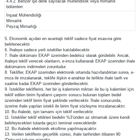
4.4.2. Benzer işe denk sayılacak mühendislik veya mimarlık
bölümleri:
İnşaat Mühendisliği
Mimarlık
Peyzaj Mimarlığı
5. Ekonomik açıdan en avantajlı teklif sadece fiyat esasına göre
belirlenecektir.
6. İhaleye sadece yerli istekliler katılabilecektir.
7. İhale dokümanı EKAP üzerinden bedelsiz olarak görülebilir. Ancak,
ihaleye teklif verecek olanların, e-imza kullanarak EKAP üzerinden ihale
dokümanını indirmeleri zorunludur.
8. Teklifler, EKAP üzerinden elektronik ortamda hazırlandıktan sonra, e-
imza ile imzalanarak, teklife ilişkin e-anahtar ile birlikte ihale tarih ve
saatine kadar EKAP üzerinden gönderilecektir.
9. İstekliler tekliflerini, her bir iş kaleminin miktarı ile bu iş kalemleri için
teklif edilen birim fiyatların çarpımı sonucu bulunan toplam bedel
üzerinden teklif birim fiyat şeklinde verilecektir. İhale sonucunda,
üzerine ihale yapılan istekli ile birim fiyat sözleşme imzalanacaktır.
10. Bu ihalede, işin tamamı için teklif verilecektir.
11. İstekliler teklif ettikleri bedelin %3’ünden az olmamak üzere kendi
belirleyecekleri tutarda geçici teminat vereceklerdir.
12. Bu ihalede elektronik eksiltme yapılmayacaktır.
13. Verilen tekliflerin geçerlilik süresi, ihale tarihinden itibaren 90
(Doksan) takvim günüdür.