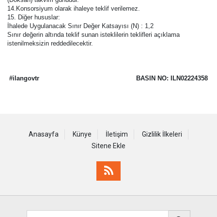
14.Konsorsiyum olarak ihaleye teklif verilemez.
15. Diğer hususlar:
İhalede Uygulanacak Sınır Değer Katsayısı (N) : 1,2
Sınır değerin altında teklif sunan isteklilerin teklifleri açıklama
istenilmeksizin reddedilecektir.
#ilangovtr
BASIN NO: ILN02224358
Anasayfa
Künye
İletişim
Gizlilik İlkeleri
Sitene Ekle