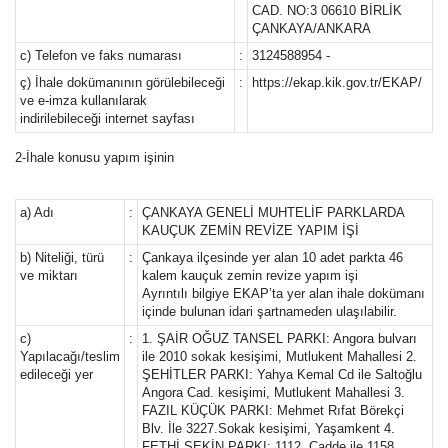
CAD. NO:3 06610 BİRLİK
ÇANKAYA/ANKARA
c) Telefon ve faks numarası
:
3124588954 -
ç) İhale dokümanının görülebileceği
:
https://ekap.kik.gov.tr/EKAP/
ve e-imza kullanılarak
indirilebileceği internet sayfası
2-İhale konusu yapım işinin
a) Adı
:
ÇANKAYA GENELİ MUHTELİF PARKLARDA
KAUÇUK ZEMİN REVİZE YAPIM İŞİ
b) Niteliği, türü
:
Çankaya ilçesinde yer alan 10 adet parkta 46
ve miktarı
kalem kauçuk zemin revize yapım işi
Ayrıntılı bilgiye EKAP’ta yer alan ihale dokümanı
içinde bulunan idari şartnameden ulaşılabilir.
c)
:
1. ŞAİR OĞUZ TANSEL PARKI: Angora bulvarı
Yapılacağı/teslim
ile 2010 sokak kesişimi, Mutlukent Mahallesi 2.
edileceği yer
ŞEHİTLER PARKI: Yahya Kemal Cd ile Saltoğlu
Angora Cad. kesişimi, Mutlukent Mahallesi 3.
FAZIL KÜÇÜK PARKI: Mehmet Rıfat Börekçi
Blv. İle 3227.Sokak kesişimi, Yaşamkent 4.
FETHİ SEKİN PARKI: 1112. Cadde ile 1158.