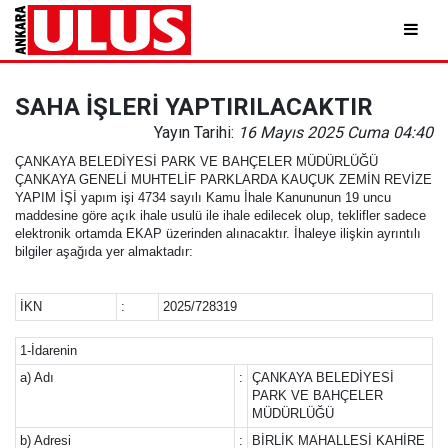
SAHA İŞLERİ YAPTIRILACAKTIR
Yayın Tarihi:
16 Mayıs 2025 Cuma 04:40
ÇANKAYA BELEDİYESİ PARK VE BAHÇELER MÜDÜRLÜĞÜ
ÇANKAYA GENELİ MUHTELİF PARKLARDA KAUÇUK ZEMİN REVİZE
YAPIM İŞİ yapım işi 4734 sayılı Kamu İhale Kanununun 19 uncu
maddesine göre açık ihale usulü ile ihale edilecek olup, teklifler sadece
elektronik ortamda EKAP üzerinden alınacaktır. İhaleye ilişkin ayrıntılı
bilgiler aşağıda yer almaktadır:
İKN
:
2025/728319
1-İdarenin
a) Adı
:
ÇANKAYA BELEDİYESİ
PARK VE BAHÇELER
MÜDÜRLÜĞÜ
b) Adresi
:
BİRLİK MAHALLESİ KAHİRE