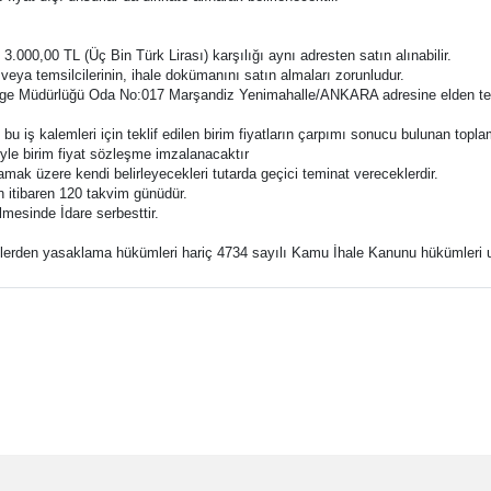
 3.000,00 TL (Üç Bin Türk Lirası) karşılığı aynı adresten satın alınabilir.
n veya temsilcilerinin, ihale dokümanını satın almaları zorunludur.
Bölge Müdürlüğü Oda No:017 Marşandiz Yenimahalle/ANKARA adresine elden tesli
 ile bu iş kalemleri için teklif edilen birim fiyatların çarpımı sonucu bulunan top
liyle birim fiyat sözleşme imzalanacaktır
lmamak üzere kendi belirleyecekleri tutarda geçici teminat vereceklerdir.
den itibaren 120 takvim günüdür.
ilmesinde İdare serbesttir.
lelerden yasaklama hükümleri hariç 4734 sayılı Kamu İhale Kanunu hükümleri u