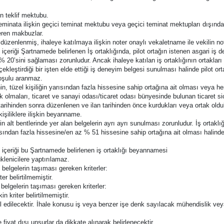
n teklif mektubu.
i teminata ilişkin geçici teminat mektubu veya geçici teminat mektupları dış
eren makbuzlar.
 düzenlenmiş, ihaleye katılmaya ilişkin noter onaylı vekaletname ile vekilin n
e içeriği Şartnamede belirlenen İş ortaklığında, pilot ortağın istenen asgari iş 
 % 20’sini sağlaması zorunludur. Ancak ihaleye katılan iş ortaklığının ortakları
kleştirdiği bir işten elde ettiği iş deneyim belgesi sunulması halinde pilot orta
koşulu aranmaz.
n, tüzel kişiliğin yarısından fazla hissesine sahip ortağına ait olması veya 
k olmaları, ticaret ve sanayi odası/ticaret odası bünyesinde bulunan ticaret s
tarihinden sonra düzenlenen ve ilan tarihinden önce kurdukları veya ortak oldu
işiliklere ilişkin beyanname.
in alt bentlerinde yer alan belgelerin ayrı ayrı sunulması zorunludur. İş ortaklığ
ısından fazla hissesine/en az % 51 hissesine sahip ortağına ait olması halind
ve içeriği bu Şartnamede belirlenen iş ortaklığı beyannamesi
klenicilere yaptırılamaz.
 belgelerin taşıması gereken kriterler:
er belirtilmemiştir.
 belgelerin taşıması gereken kriterler:
n kriter belirtilmemiştir.
bul edilecektir. İhale konusu iş veya benzer işe denk sayılacak mühendislik ve
e fiyat dışı unsurlar da dikkate alınarak belirlenecektir.