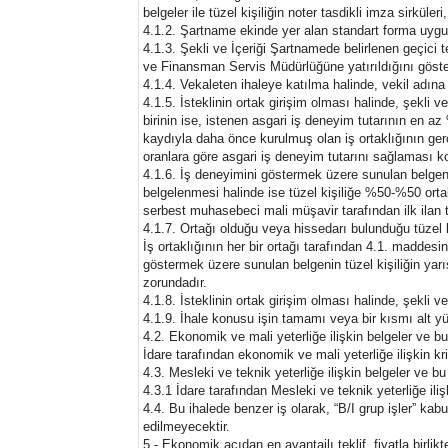
belgeler ile tüzel kişiliğin noter tasdikli imza sirküleri,
4.1.2. Şartname ekinde yer alan standart forma uygu
4.1.3. Şekli ve İçeriği Şartnamede belirlenen geçic
ve Finansman Servis Müdürlüğüne yatırıldığını göst
4.1.4. Vekaleten ihaleye katılma halinde, vekil adına
4.1.5. İsteklinin ortak girişim olması halinde, şekli v
birinin ise, istenen asgari iş deneyim tutarının en az
kaydıyla daha önce kurulmuş olan iş ortaklığının gerçe
oranlara göre asgari iş deneyim tutarını sağlaması 
4.1.6. İş deneyimini göstermek üzere sunulan belgeni
belgelenmesi halinde ise tüzel kişiliğe %50-%50 orta
serbest muhasebeci mali müşavir tarafından ilk ilan 
4.1.7. Ortağı olduğu veya hissedarı bulunduğu tüzel k
İş ortaklığının her bir ortağı tarafından 4.1. maddesin
göstermek üzere sunulan belgenin tüzel kişiliğin yar
zorundadır.
4.1.8. İsteklinin ortak girişim olması halinde, şekli 
4.1.9. İhale konusu işin tamamı veya bir kısmı alt yü
4.2. Ekonomik ve mali yeterliğe ilişkin belgeler ve bu
İdare tarafından ekonomik ve mali yeterliğe ilişkin krit
4.3. Mesleki ve teknik yeterliğe ilişkin belgeler ve bu
4.3.1 İdare tarafından Mesleki ve teknik yeterliğe ilişki
4.4. Bu ihalede benzer iş olarak, “B/I grup işler” ka
edilmeyecektir.
5 - Ekonomik açıdan en avantajlı teklif, fiyatla birlikt