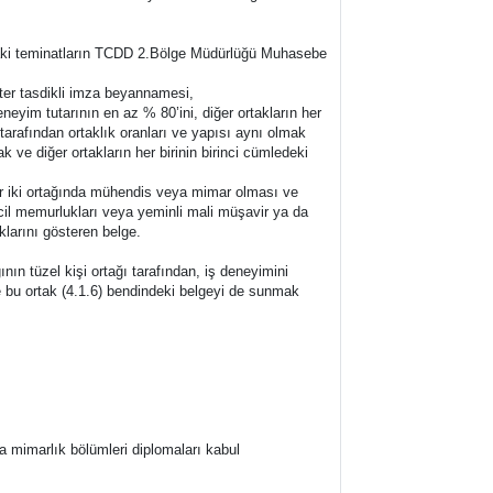
ındaki teminatların TCDD 2.Bölge Müdürlüğü Muhasebe
oter tasdikli imza beyannamesi,
deneyim tutarının en az % 80’ini, diğer ortakların her
 tarafından ortaklık oranları ve yapısı aynı olmak
k ve diğer ortakların her birinin birinci cümledeki
her iki ortağında mühendis veya mimar olması ve
icil memurlukları veya yeminli mali müşavir ya da
klarını gösteren belge.
ının tüzel kişi ortağı tarafından, iş deneyimini
e bu ortak (4.1.6) bendindeki belgeyi de sunmak
ya mimarlık bölümleri diplomaları kabul