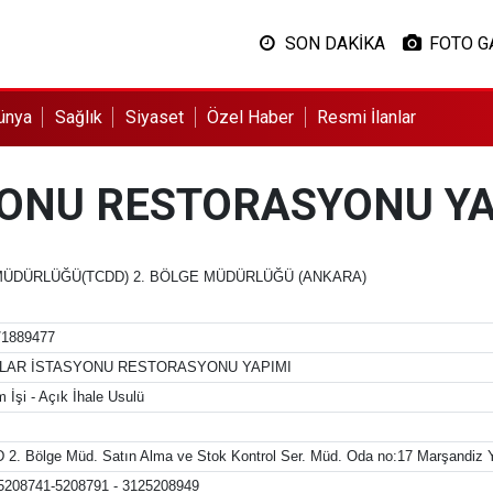
SON DAKİKA
FOTO G
ünya
Sağlık
Siyaset
Özel Haber
Resmi İlanlar
YONU RESTORASYONU YA
MÜDÜRLÜĞÜ(TCDD) 2. BÖLGE MÜDÜRLÜĞÜ (ANKARA)
/1889477
ILAR İSTASYONU RESTORASYONU YAPIMI
 İşi - Açık İhale Usulü
 2. Bölge Müd. Satın Alma ve Stok Kontrol Ser. Müd. Oda no:17 Marşandiz
5208741-5208791 - 3125208949