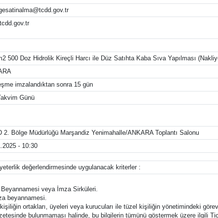
gesatinalma@tcdd.gov.tr
cdd.gov.tr
2 500 Doz Hidrolik Kireçli Harcı ile Düz Satıhta Kaba Sıva Yapılması (Nakliyele
ARA
eşme imzalandıktan sonra 15 gün
Takvim Günü
 2. Bölge Müdürlüğü Marşandiz Yenimahalle/ANKARA Toplantı Salonu
.2025 - 10:30
e yeterlik değerlendirmesinde uygulanacak kriterler :
a Beyannamesi veya İmza Sirküleri.
imza beyannamesi.
kişiliğin ortakları, üyeleri veya kurucuları ile tüzel kişiliğin yönetimindeki görev
azetesinde bulunmaması halinde, bu bilgilerin tümünü göstermek üzere ilgili Ti