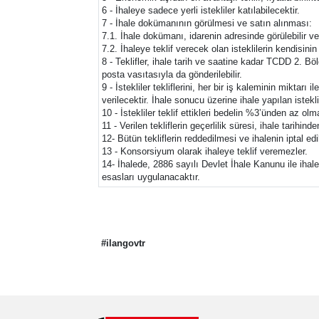
6 - İhaleye sadece yerli istekliler katılabilecektir.
7 - İhale dokümanının görülmesi ve satın alınması:
7.1. İhale dokümanı, idarenin adresinde görülebilir ve
7.2. İhaleye teklif verecek olan isteklilerin kendisini
8 - Teklifler, ihale tarih ve saatine kadar TCDD 2. 
posta vasıtasıyla da gönderilebilir.
9 - İstekliler tekliflerini, her bir iş kaleminin miktarı
verilecektir. İhale sonucu üzerine ihale yapılan istek
10 - İstekliler teklif ettikleri bedelin %3’ünden az o
11 - Verilen tekliflerin geçerlilik süresi, ihale tarihin
12- Bütün tekliflerin reddedilmesi ve ihalenin iptal ed
13 - Konsorsiyum olarak ihaleye teklif veremezler.
14- İhalede, 2886 sayılı Devlet İhale Kanunu ile iha
esasları uygulanacaktır.
#ilangovtr