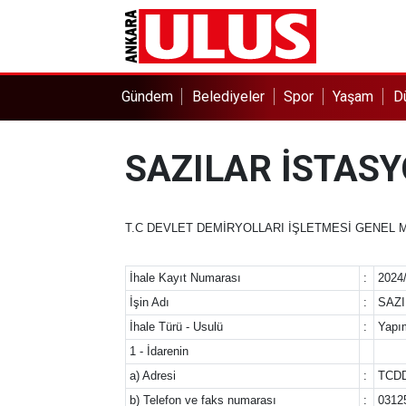
Gündem
Belediyeler
Spor
Yaşam
D
SAZILAR İSTAS
T.C DEVLET DEMİRYOLLARI İŞLETMESİ GENEL 
İhale Kayıt Numarası
:
2024
İşin Adı
:
SAZ
İhale Türü - Usulü
:
Yapım
1 - İdarenin
a) Adresi
:
TCDD
b) Telefon ve faks numarası
:
0312