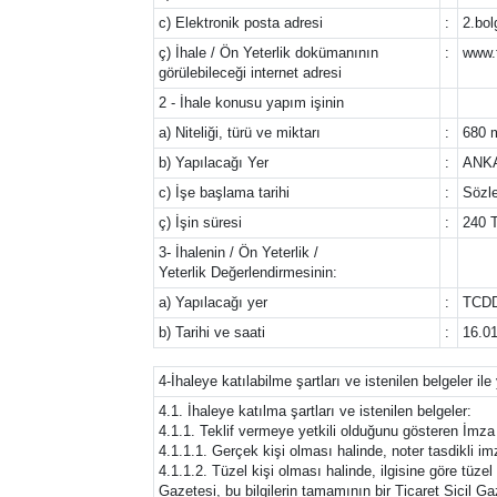
c) Elektronik posta adresi
:
2.bol
ç) İhale / Ön Yeterlik dokümanının
:
www.t
görülebileceği internet adresi
2 - İhale konusu yapım işinin
a) Niteliği, türü ve miktarı
:
680 m
b) Yapılacağı Yer
:
ANK
c) İşe başlama tarihi
:
Sözl
ç) İşin süresi
:
240 
3- İhalenin / Ön Yeterlik /
Yeterlik Değerlendirmesinin:
a) Yapılacağı yer
:
TCDD
b) Tarihi ve saati
:
16.01
4-İhaleye katılabilme şartları ve istenilen belgeler il
4.1. İhaleye katılma şartları ve istenilen belgeler:
4.1.1. Teklif vermeye yetkili olduğunu gösteren İmz
4.1.1.1. Gerçek kişi olması halinde, noter tasdikli 
4.1.1.2. Tüzel kişi olması halinde, ilgisine göre tüzel 
Gazetesi, bu bilgilerin tamamının bir Ticaret Sicil G